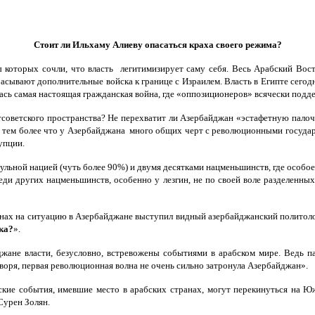
Стоит ли Ильхаму Алиеву опасаться краха своего режима?
которых сочли, что власть легитимизирует саму себя. Весь Арабский Восто
асывают дополнительные войска к границе с Израилем. Власть в Египте сегод
лась самая настоящая гражданская война, где «оппозиционеров» всячески под
советского пространства? Не перехватит ли Азербайджан «эстафетную палочк
, тем более что у Азербайджана много общих черт с революционными государс
упции.
льной нацией (чуть более 90%) и двумя десятками нацменьшинств, где особ
и других нацменьшинств, особенно у лезгин, не по своей воле разделенных
нах на ситуацию в Азербайджане выступил видный азербайджанский политолог
ка?
».
ане власти, безусловно, встревожены событиями в арабском мире. Ведь пар
оворя, первая революционная волна не очень сильно затронула Азербайджан».
кие события, имевшие место в арабских странах, могут перекинуться на Южн
Сурен Золян.