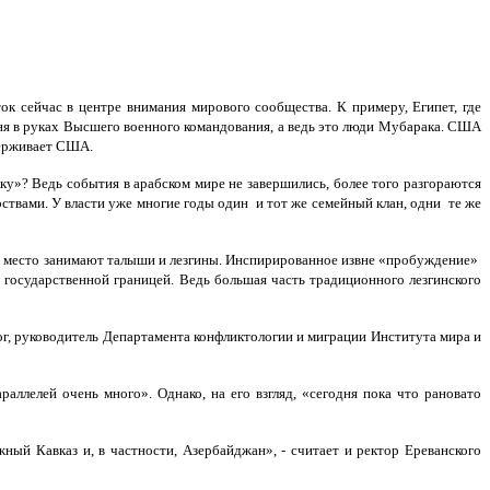
к сейчас в центре внимания мирового сообщества. К примеру, Египет, где
ня в руках Высшего военного командования, а ведь это люди Мубарака. США
держивает США.
у»? Ведь события в арабском мире не завершились, более того разгораются
твами. У власти уже многие годы один и тот же семейный клан, одни те же
ое место занимают талыши и лезгины. Инспирированное извне «пробуждение»
 государственной границей. Ведь большая часть традиционного лезгинского
, руководитель Департамента конфликтологии и миграции Института мира и
аллелей очень много». Однако, на его взгляд, «сегодня пока что рановато
ый Кавказ и, в частности, Азербайджан», - считает и ректор Ереванского