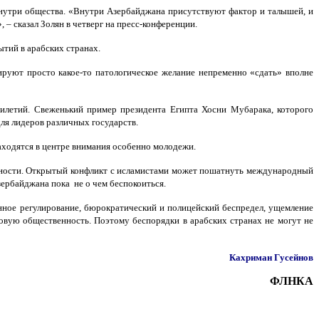
нутри общества. «Внутри Азербайджана присутствуют фактор и талышей, и
 – сказал Золян в четверг на пресс-конференции.
ытий в арабских странах.
ируют просто какое-то патологическое желание непременно «сдать» вполне
тилетий. Свеженький пример президента Египта Хосни Мубарака, которого
ля лидеров различных государств.
аходятся в центре внимания особенно молодежи.
асности. Открытый конфликт с исламистами может пошатнуть международный
зербайджана пока не о чем беспокоиться.
енное регулирование, бюрократический и полицейский беспредел, ущемление
овую общественность. Поэтому беспорядки в арабских странах не могут не
Кахриман Гусейнов
ФЛНКА