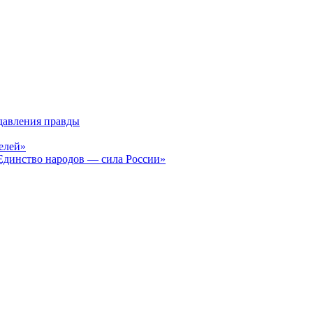
давления правды
елей»
Единство народов — сила России»