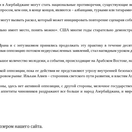
ии в Азербайджане могут стать национальные противоречия, существующие в
сом, кем они, в конце концов, являются – албанцами, турками или татарами»,
 могут вызвать раскол, который может инициировать повторение сценария соб
ельно имеет место, понять можно». США многие годы старательно демонстр
рана и с энтузиазмом принялись продолжать эту практику в течение деся
ая оппозицию потоком недвусмысленных заявлений, стал наглядным уроком д
ьшое количество молодежи, а события, происходящие на Арабском Востоке, н
ской оппозиции, пока ее действия не представляют угрозу внутренней безоп
овом рынке. Ильхам Алиев – сторонник светского пути развития, и властям А
ны, здесь нет активной оппозиции, с другой стороны, мелочное государств
 аппетиты чиновников раздражают все больше и народ Азербайджана, и мир
юзером нашего сайта.