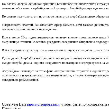
По словам Золяна, основной причиной возникновения аналогичной ситуац
лезгин, и собственно азербайджанский фактор… Азербайджанцы задаются вопро
По словам политолога, эти противоречия внутри азербайджанского общества
«Нервозность властей, как отмечает Ариф Юнусов, если таковая действит
лояльных по отношению к ним лидеров.
Еще в конце 70-х годов американцы «слили» вполне прозападного шаха И
американцы «топили» с особым усердием, совершенно откровенно подбадрив
В Азербайджане существует и исламская оппозиция, в которую вступает бол
Руководство Азербайджана предпочитает не реагировать на выходки ислам
имидж Азербайджана - одного из крупного поставщика энергоресурсов на мир
Азербайджан выглядит на этом фоне «пограничной» страной: с одной сторо
политических и гражданских прав нацменьшиств, а также всевозрастающие
наводить на размышления.
Советуем Вам
зарегистрироваться
, чтобы быть полноправным 
Поделиться