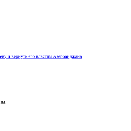
ву и вернуть его властям Азербайджана
ны.