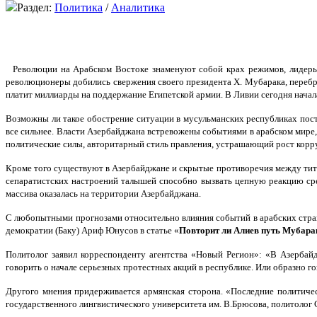
Раздел:
Политика
/
Аналитика
Революции на Арабском Востоке знаменуют собой крах режимов, лидеры 
революционеры добились свержения своего президента Х. Мубарака, перебр
платит миллиарды на поддержание Египетской армии. В Ливии сегодня нача
Возможны ли такое обострение ситуации в мусульманских республиках пост
все сильнее. Власти Азербайджана встревожены событиями в арабском мире
политические силы, авторитарный стиль правления, устрашающий рост корр
Кроме того существуют в Азербайджане и скрытые противоречия между титу
сепаратистских настроений талышей способно вызвать цепную реакцию сред
массива оказалась на территории Азербайджана.
С любопытными прогнозами относительно влияния событий в арабских стра
демократии (Баку) Ариф Юнусов в статье «
Повторит ли Алиев путь Мубара
Политолог заявил корреспонденту агентства «Новый Регион»: «В Азербайдж
говорить о начале серьезных протестных акций в республике. Или образно г
Другого мнения придерживается армянская сторона. «Последние политичес
государственного лингвистического университета им. В.Брюсова, политолог 