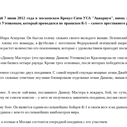
й 7 июня 2012 года в московском Крокус-Сити УСА "Аквариум", вновь 
тенковым, который проводился по правилам К-1 – самого престижного раз
бара Аскерова. Он был на голову сильнее своего молодого визави. Лезгинск
 и члены его команды, в футболки с логотипом Федеральной лезгинской нац
 растет количество его поклонников, которые с удовольствием приходят посмо
«Данилу Мастера» (это прозвище Данилы Утенкова) из Красноярска не спасло 
аз они бились четыре раунда. Кроме трех основных, после которых победитель 
енное сходство двух поединков. С самой первой секунды мощные атаки Джабб
Его сильные ответные лоу-кики блокировали отдельные атаки Данилы, лишая п
е. А после хай-кика, пославшего Данилу Мастера в нокдаун, бой, по сути
 не совсем повезло – у него не получилось закончить поединок, послав своег
му бою. Он является одним из сильнейших бойцов К-1 в своем весе и на данно
динок с кем-то из сильнейших кикбоксеров мира.
 а осенью в Москве состоится очередной поединок с его участием.