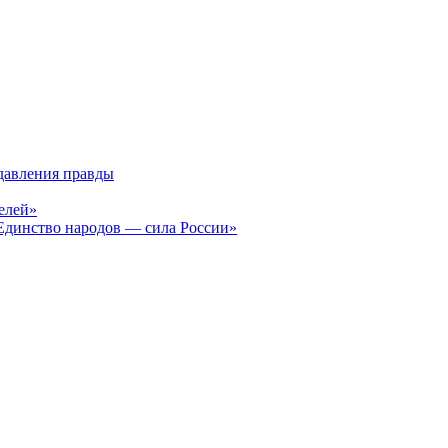
давления правды
елей»
Единство народов — сила России»