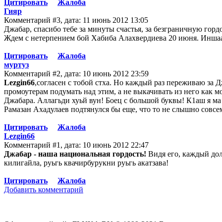
Цитировать
Жалоба
Гияр
Комментарий #3, дата: 11 июнь 2012 13:05
Джабар, спасибо тебе за минуты счастья, за безграничную гордо
Ждем с нетерпением бой Хабиба Алахвердиева 20 июня. Иншаа
Цитировать
Жалоба
муртуз
Комментарий #2, дата: 10 июнь 2012 23:59
Lezgin66
,согласен с тобой стха. Но каждый раз переживаю за
промоутерам подумать над этим, а не выкачивать из него как мо
Джабара. Аллагьди хуьй вун! Боец с большой буквы! К1аш я ма к
Рамазан Ахадулаев подтянулся бы еще, что то не слышно совсем
Цитировать
Жалоба
Lezgin66
Комментарий #1, дата: 10 июнь 2012 22:47
Джабар - наша национальная гордость!
Видя его, каждый долж
килигайла, руьгь квачирбурукни руьгь акатзава!
Цитировать
Жалоба
Добавить комментарий