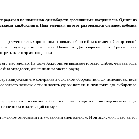
порадовал поклонников единоборств зрелищными поединками. Одним из
дела кикбоксинга. Наш земляк и на этот раз оказался сильнее, победив
ий спортсмен очень хорошо подготовился к бою и был в отличной спортивной
ионально-культурной автономии. Появление Джаббара на арене Крокус-Сити
треть на его яркие поединки.
его мастерство. На фоне Аскерова он выглядел гораздо слабее, чем два года
не был определен, они вышли на экстра-раунд.
ара вынуждали его соперника в основном обороняться. Он использовал весь
оследнего возможности наносить удары ногами, и звук гонга для сибирского
, превратился в избиение и был остановлен судьей с присуждением победы
о соперника в настоящий нокаут.
м турнире был самым титулованным спортсменом. И он заслужил право на то,