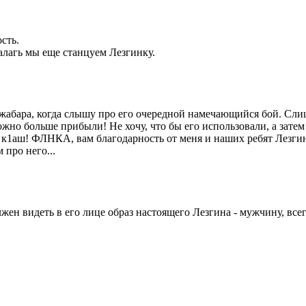
сть.
лагь мы еще станцуем Лезгинку.
 Джабара, когда слышу про его очередной намечающийся бой. Сл
жно больше прибыли! Не хочу, что бы его использовали, а затем 
1аш! ФЛНКА, вам благодарность от меня и наших ребят Лезгин, с 
 про него...
ен видеть в его лице образ настоящего Лезгина - мужчину, всег