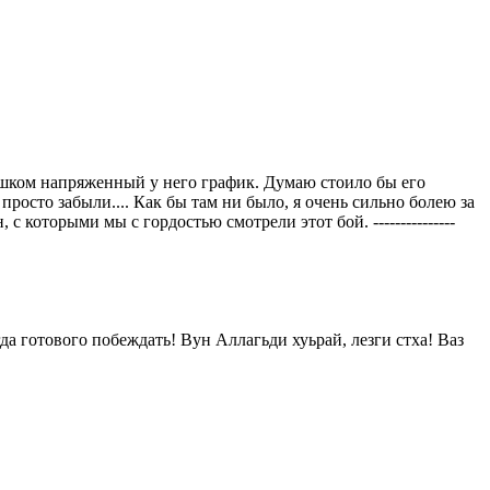
ишком напряженный у него график. Думаю стоило бы его
просто забыли.... Как бы там ни было, я очень сильно болею за
которыми мы с гордостью смотрели этот бой. ---------------
да готового побеждать! Вун Аллагьди хуьрай, лезги стха! Ваз