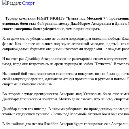
Раздел:
Спорт
Турнир компании FIGHT NIGHTS "Битва под Москвой 7", проведенны
основных боев стал бой-реванш между Джаббаром Аскеровым и Данилой У
своего соперника более убедительно, чем в прошлый раз.
Хотя даже слово убедительно не совсем подходит для описания победы Джаб
форме. Как и ранее он вышел под звуки лезгинской мелодии, одетый, как
сопровождалось бурными овациями и возгласами поддержки – с каждым разом
И на этот раз Джаббар Аскеров никого не разочаровал своим выступлением. 
назад, когда они встретились на арене турнира на кубок "Татнефть". В тот р
Нынешний бой тоже закончился техническим нокаутом, но это было единств
свой атакующий арсенал, одинаково атакуя противника и руками и ногами. 
спортсмена был спасительным.
Во втором раунде преимущество Аскерова над Утенковым было еще заметне
Джаббару техническим нокаутом. Можно даже сказать, что нашему спортсмену
Джаббар силен как никогда. В этом мы убедились по проведенному последне
чтобы в следующем турнире «Битвы под Москвой» главным боем был его пое
В ближайшие два месяца Джаббар Аскеров будет тренироваться в Австралии,