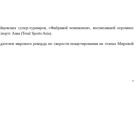
ойцовских супер-турниров, «Фабрикой чемпионов», воспитавшей огромное
ортс Азиа (Total Sports Asia).
адателем мирового рекорда по скорости нокаутирования на этапах Мировой
.