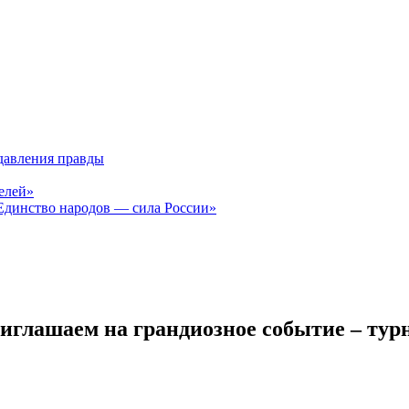
давления правды
елей»
Единство народов — сила России»
иглашаем на грандиозное событие – турн