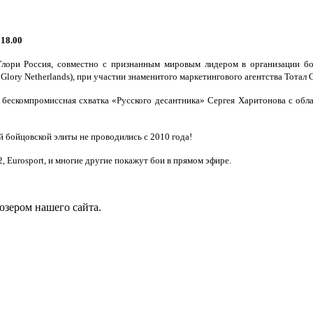
 18.00
Глори Россия, совместно с признанным мировым лидером в организации б
lory Netherlands), при участии знаменитого маркетингового агентства Тотал Сп
бескомпромиссная схватка «Русского десантника» Сергея Харитонова с обл
 бойцовской элиты не проводились с 2010 года!
, Eurosport, и многие другие покажут бои в прямом эфире.
юзером нашего сайта.