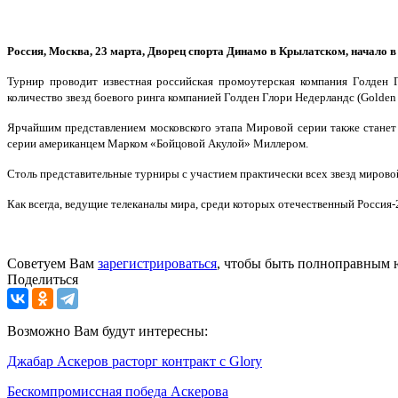
Россия, Москва, 23 марта, Дворец спорта Динамо в Крылатском, начало в
Турнир проводит известная российская промоутерская компания Голден 
количество звезд боевого ринга компанией Голден Глори Недерландс (Golden G
Ярчайшим представлением московского этапа Мировой серии также станет 
серии американцем Марком «Бойцовой Акулой» Миллером.
Столь представительные турниры с участием практически всех звезд мировой
Как всегда, ведущие телеканалы мира, среди которых отечественный Россия-2
Советуем Вам
зарегистрироваться
, чтобы быть полноправным 
Поделиться
Возможно Вам будут интересны:
Джабар Аскеров расторг контракт с Glory
Бескомпромиссная победа Аскерова