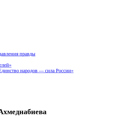
давления правды
елей»
Единство народов — сила России»
 Ахмеднабиева