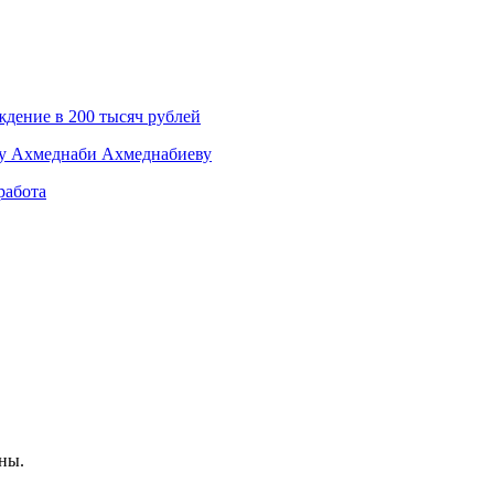
дение в 200 тысяч рублей
му Ахмеднаби Ахмеднабиеву
работа
ны.