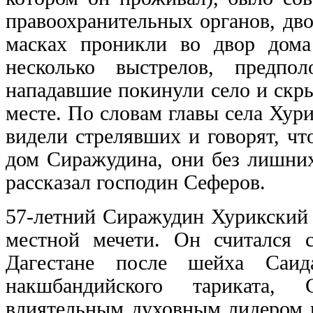
правоохранительных органов, дв
масках проникли во двор дома
несколько выстрелов, предпо
нападавшие покинули село и скры
месте. По словам главы села Хур
видели стрелявших и говорят, ч
дом Сиражудина, они без лишних
рассказал господин Сеферов.
57-летний Сиражудин Хурикский 
местной мечети. Он считался
Дагестане после шейха Саид
накшбандийского тариката,
влиятельным духовным лидером 