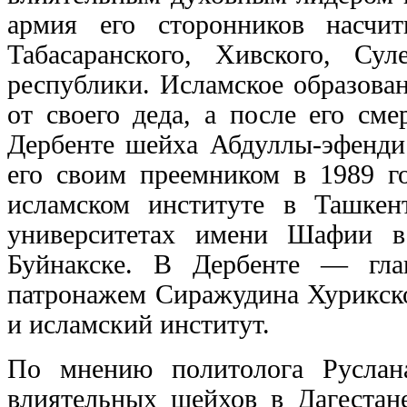
армия его сторонников насчи
Табасаранского, Хивского, Су
республики. Исламское образова
от своего деда, а после его см
Дербенте шейха Абдуллы-эфенди 
его своим преемником в 1989 го
исламском институте в Ташкен
университетах имени Шафии 
Буйнакске. В Дербенте — гл
патронажем Сиражудина Хурикско
и исламский институт.
По мнению политолога Руслан
влиятельных шейхов в Дагестан