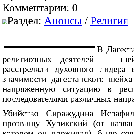
Комментарии: 0
Раздел:
Анонсы
/
Религия
В Дагест
религиозных деятелей — шей
расстреляли духовного лидера 
значимости дагестанского шейха
напряженную ситуацию в респ
последователями различных напра
Убийство Сиражудина Исрафил
прозвищу Хурикский (от назван
котором он проживал), было сов