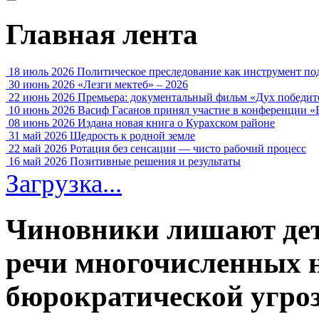
Главная лента
18 июль 2026
Политическое преследование как инструмент по
30 июнь 2026
«Лезги мектеб» – 2026
22 июнь 2026
Премьера: документальный фильм «Дух победит
10 июнь 2026
Васиф Гасанов принял участие в конференции «
08 июнь 2026
Издана новая книга о Курахском районе
31 май 2026
Щедрость к родной земле
22 май 2026
Ротация без сенсации — чисто рабочий процесс
16 май 2026
Позитивные решения и результаты
Загрузка...
Чиновники лишают дет
речи многочисленных 
бюрократической угро