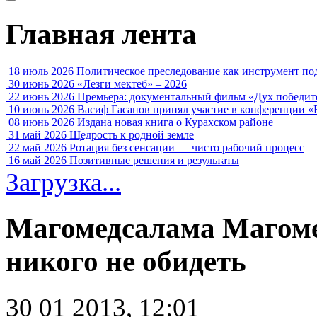
Главная лента
18 июль 2026
Политическое преследование как инструмент по
30 июнь 2026
«Лезги мектеб» – 2026
22 июнь 2026
Премьера: документальный фильм «Дух победит
10 июнь 2026
Васиф Гасанов принял участие в конференции «
08 июнь 2026
Издана новая книга о Курахском районе
31 май 2026
Щедрость к родной земле
22 май 2026
Ротация без сенсации — чисто рабочий процесс
16 май 2026
Позитивные решения и результаты
Загрузка...
Магомедсалама Магоме
никого не обидеть
30 01 2013, 12:01