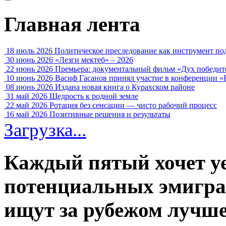
Главная лента
18 июль 2026
Политическое преследование как инструмент по
30 июнь 2026
«Лезги мектеб» – 2026
22 июнь 2026
Премьера: документальный фильм «Дух победит
10 июнь 2026
Васиф Гасанов принял участие в конференции «
08 июнь 2026
Издана новая книга о Курахском районе
31 май 2026
Щедрость к родной земле
22 май 2026
Ротация без сенсации — чисто рабочий процесс
16 май 2026
Позитивные решения и результаты
Загрузка...
Каждый пятый хочет у
потенциальных эмигран
ищут за рубежом лучш