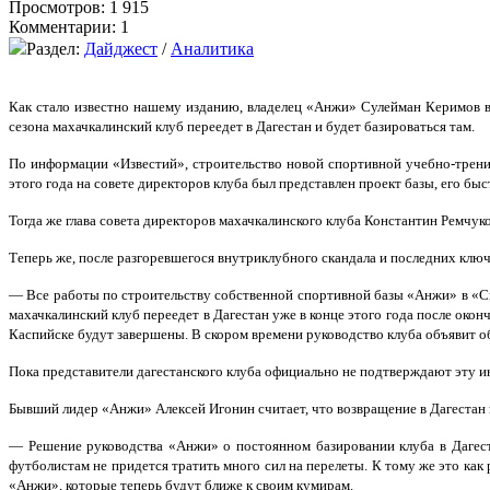
Просмотров: 1 915
Комментарии: 1
Раздел:
Дайджест
/
Аналитика
Как стало известно нашему изданию, владелец «Анжи» Сулейман Керимов в 
сезона махачкалинский клуб переедет в Дагестан и будет базироваться там.
По информации «Известий», строительство новой спортивной учебно-трени
этого года на совете директоров клуба был представлен проект базы, его бы
Тогда же глава совета директоров махачкалинского клуба Константин Ремчук
Теперь же, после разгоревшегося внутриклубного скандала и последних кл
— Все работы по строительству собственной спортивной базы «Анжи» в «С
махачкалинский клуб переедет в Дагестан уже в конце этого года после око
Каспийске будут завершены. В скором времени руководство клуба объявит о
Пока представители дагестанского клуба официально не подтверждают эту 
Бывший лидер «Анжи» Алексей Игонин считает, что возвращение в Дагестан 
— Решение руководства «Анжи» о постоянном базировании клуба в Дагест
футболистам не придется тратить много сил на перелеты. К тому же это как
«Анжи», которые теперь будут ближе к своим кумирам.