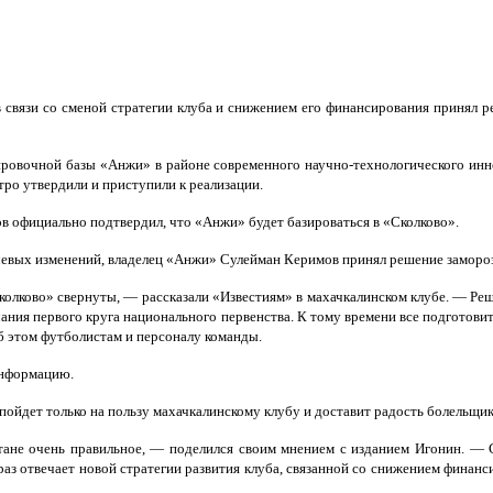
связи со сменой стратегии клуба и снижением его финансирования принял ре
ровочной базы «Анжи» в районе современного научно-технологического иннов
стро утвердили и приступили к реализации.
ов официально подтвердил, что «Анжи» будет базироваться в «Сколково».
ючевых изменений, владелец «Анжи» Сулейман Керимов принял решение замороз
колково» свернуты, — рассказали «Известиям» в махачкалинском клубе. — Ре
нчания первого круга национального первенства. К тому времени все подгото
б этом футболистам и персоналу команды.
информацию.
пойдет только на пользу махачкалинскому клубу и доставит радость болельщи
ане очень правильное, — поделился своим мнением с изданием Игонин. — Со
 раз отвечает новой стратегии развития клуба, связанной со снижением финан