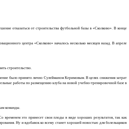
шение отказаться от строительства футбольной базы в «Сколково». В конце
ационного центра «Сколково» началось несколько месяцев назад. В апреле
ить строительство.
шение было принято лично Сулейманом Керимовым. В целях снижения затрат
вительные работы по размещению клуба на новой учебно-тренировочной базе в
кам команды.
 временем это принесет свои плоды в виде хороших результатов, так как
сирования. Ну и вдобавок ко всему станет хорошей новостью для болельщиков