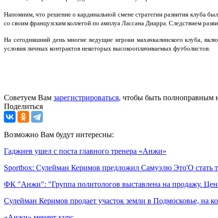
Напомним, что решение о кардинальной смене стратегии развития клуба бы
со своим французским коллегой по амплуа Лассана Диарра. Следствием разви
На сегодняшний день многие ведущие игроки махачкалинского клуба, вкл
условия личных контрактов некоторых высокооплачиваемых футболистов.
Советуем Вам
зарегистрироваться
, чтобы быть полноправным 
Поделиться
Возможно Вам будут интересны:
Гаджиев ушел с поста главного тренера «Анжи»
Sportbox: Сулейман Керимов предложил Самуэлю Это'О стать
ФК "Анжи": "Группа политологов выставлена на продажу. Цен
Сулейман Керимов продает участок земли в Подмосковье, на к
«Анжи» меняет курс