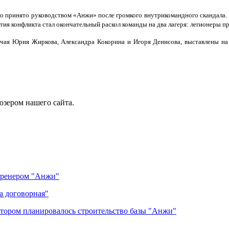
ло принято руководством «Анжи» после громкого внутрикомандного скандала.
тия конфликта стал окончательный раскол команды на два лагеря: легионеры п
ючая Юрия Жиркова, Александра Кокорина и Игоря Денисова, выставлены н
юзером нашего сайта.
 тренером "Анжи"
а договорная"
отором планировалось строительство базы "Анжи"