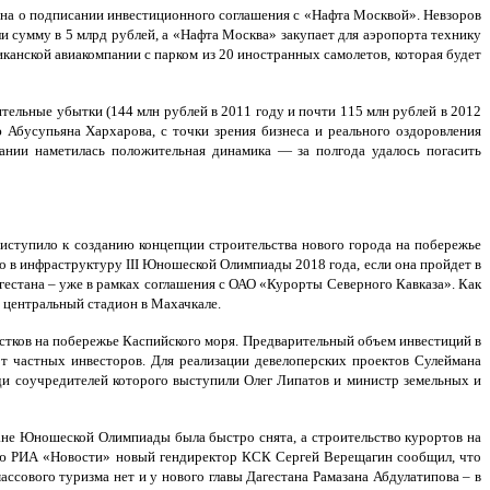
тана о подписании инвестиционного соглашения с «Нафта Москвой». Невзоров
 сумму в 5 млрд рублей, а «Нафта Москва» закупает для аэропорта технику
канской авиакомпании с парком из 20 иностранных самолетов, которая будет
тельные убытки (144 млн рублей в 2011 году и почти 115 млн рублей в 2012
 Абусупьяна Хархарова, с точки зрения бизнеса и реального оздоровления
ании наметилась положительная динамика — за полгода удалось погасить
ступило к созданию концепции строительства нового города на побережье
ро в инфраструктуру III Юношеской Олимпиады 2018 года, если она пройдет в
гестана – уже в рамках соглашения с ОАО «Курорты Северного Кавказа». Как
 центральный стадион в Махачкале.
астков на побережье Каспийского моря. Предварительный объем инвестиций в
т частных инвесторов. Для реализации девелоперских проектов Сулеймана
ди соучредителей которого выступили Олег Липатов и министр земельных и
стане Юношеской Олимпиады была быстро снята, а строительство курортов на
вью РИА «Новости» новый гендиректор КСК Сергей Верещагин сообщил, что
ссового туризма нет и у нового главы Дагестана Рамазана Абдулатипова – в