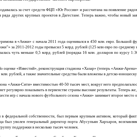
здавалась за счет средств ФЦП «Юг России» и рассчитана на появление рядо
 ряда других крупных проектов в Дагестане. Теперь важно, чтобы новый за
имова в «Анжи» с начала 2011 года оценивался в 450 млн. евро. Большой фу
» за 2011-2012 годы превысил 5 млрд. рублей (125 млн евро по среднему ку
азалась чуть меньше 0,5 млрд. рублей (порядка 16 млн. долларов по курсу 1:
По оценке «Известий», реконструкция стадиона «Хазар» (теперь «Анжи-Арена») 
0 млн. рублей, а также значительные средства были вложены в детско-юношес
она «Анжи-Сити» вместимостью 40-50 тысяч мест, вокруг него предполагалос
станет регулярно показывать в первенстве страны высокие результаты. Теперь 
 шести игр с начала нового футбольного сезона «Анжи» занимает второе место 
в федеральной собственности, был первым крупным активом, который факт
да был уволен генеральный директор порта Абусупьян Хархаров, возглавля
группу поддержки в несколько тысяч человек.