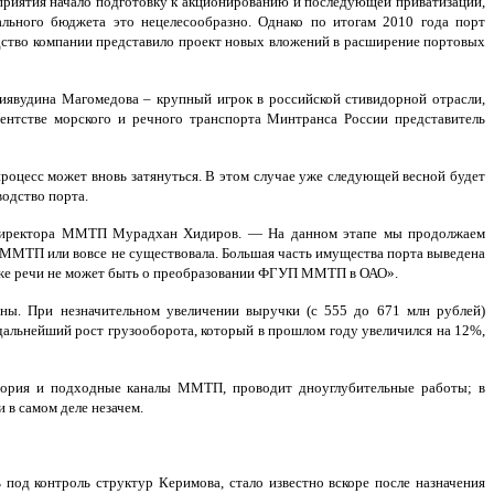
дприятия начало подготовку к акционированию и последующей приватизации,
льного бюджета это нецелесообразно. Однако по итогам 2010 года порт
дство компании представило проект новых вложений в расширение портовых
Зиявудина Магомедова – крупный игрок в российской стивидорной отрасли,
нтстве морского и речного транспорта Минтранса России представитель
процесс может вновь затянуться. В этом случае уже следующей весной будет
одство порта.
гендиректора ММТП Мурадхан Хидиров. — На данном этапе мы продолжаем
 ММТП или вовсе не существовала. Большая часть имущества порта выведена
 даже речи не может быть о преобразовании ФГУП ММТП в ОАО».
ны. При незначительном увеличении выручки (с 555 до 671 млн рублей)
дальнейший рост грузооборота, который в прошлом году увеличился на 12%,
атория и подходные каналы ММТП, проводит дноуглубительные работы; в
 в самом деле незачем.
под контроль структур Керимова, стало известно вскоре после назначения