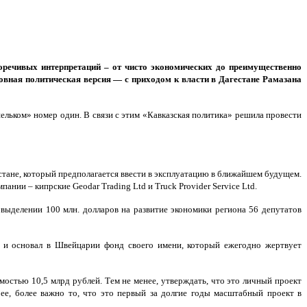
речивых интерпретаций – от чисто экономических до преимущественно
овная политическая версия — с приходом к власти в Дагестане Рамазана
ельком» номер один. В связи с этим «Кавказская политика» решила провести
тане, который предполагается ввести в эксплуатацию в ближайшем будущем.
нии – кипрские Geodar Trading Ltd и Truck Provider Service Ltd.
о выделении 100 млн. долларов на развитие экономики региона 56 депутатов
, и основал в Швейцарии фонд своего имени, который ежегодно жертвует
мостью 10,5 млрд рублей. Тем не менее, утверждать, что это личный проект
ее, более важно то, что это первый за долгие годы масштабный проект в