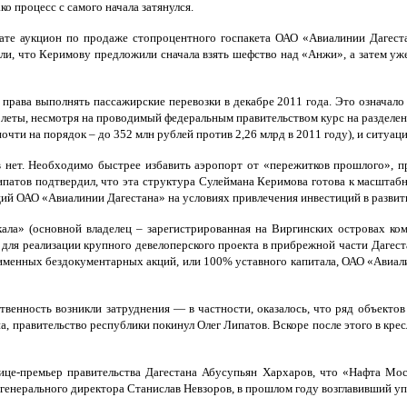
о процесс с самого начала затянулся.
тате аукцион по продаже стопроцентного госпакета ОАО «Авиалинии Дагеста
ли, что Керимову предложили сначала взять шефство над «Анжи», а затем уже
рава выполнять пассажирские перевозки в декабре 2011 года. Это означало
леты, несмотря на проводимый федеральным правительством курс на разделен
очти на порядок – до 352 млн рублей против 2,26 млрд в 2011 году), и ситуац
 нет. Необходимо быстрее избавить аэропорт от «пережитков прошлого», п
патов подтвердил, что эта структура Сулеймана Керимова готова к масштаб
ций ОАО «Авиалинии Дагестана» на условиях привлечения инвестиций в развит
а» (основной владелец – зарегистрированная на Виргинских островах ком
я реализации крупного девелоперского проекта в прибрежной части Дагеста
менных бездокументарных акций, или 100% уставного капитала, ОАО «Авиали
твенность возникли затруднения — в частности, оказалось, что ряд объекто
ана, правительство республики покинул Олег Липатов. Вскоре после этого в кр
ице-премьер правительства Дагестана Абусупьян Хархаров, что «Нафта Мос
ь генерального директора Станислав Невзоров, в прошлом году возглавивши