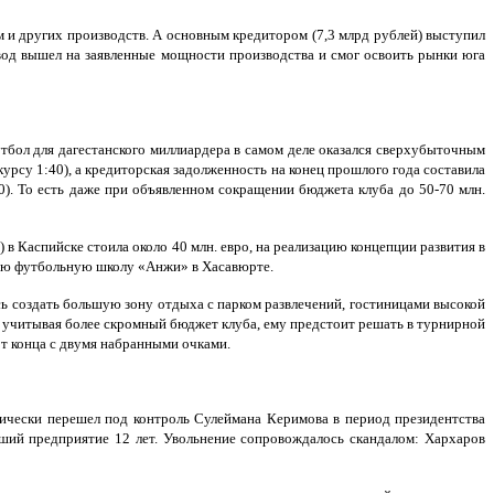
м и других производств. А основным кредитором (7,3 млрд рублей) выступил
вод вышел на заявленные мощности производства и смог освоить рынки юга
тбол для дагестанского миллиардера в самом деле оказался сверхубыточным
рсу 1:40), а кредиторская задолженность на конец прошлого года составила
30). То есть даже при объявленном сокращении бюджета клуба до 50-70 млн.
в Каспийске стоила около 40 млн. евро, на реализацию концепции развития в
кую футбольную школу «Анжи» в Хасавюрте.
ь создать большую зону отдыха с парком развлечений, гостиницами высокой
же, учитывая более скромный бюджет клуба, ему предстоит решать в турнирной
от конца с двумя набранными очками.
ически перешел под контроль Сулеймана Керимова в период президентства
вший предприятие 12 лет. Увольнение сопровождалось скандалом: Хархаров