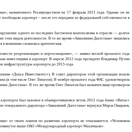
на», назначенного Росимуществом на 17 февраля 2011 года. Однако он не
 пообещали аэропорт – после его передачи из федеральной собственности в
 крушение одного из последних бастионов монополизма в отрасли — долгое
ие этих видов деятельности. В то же время «Авиалинии Дагестана» лишились
ия в компании сложилась критическая.
ровести реорганизацию и переоснащение», — заявил весной прошлого года
ным инвестициям в аэропорт. В апреле 2012 года президент Владимир Путин
ие инфраструктуры аэропорта до 2015 года.
пания «Докса Инвестментс»). В совет директоров этой организации вошли
на (в том числе Олег Липатов). В ноябре прошлого года ФАС удовлетворила
нии Дагестана». В это же время Олег Липатов был назначен вице-премьером
в аэропорта был заложен в обанкротившемся летом 2012 года банке «Витас»
есло генерального директора «Авиалиний Дагестана» вернулся Мирза Омариев,
ква» от своих планов по развитию аэропорта не отказывается. «Человеком
й упомянутое выше ОАО «Международный аэропорт Махачкала».