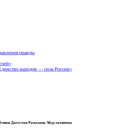
давления правды
елей»
Единство народов — сила России»
ублики Дагестан Рамазана Абдулатипова