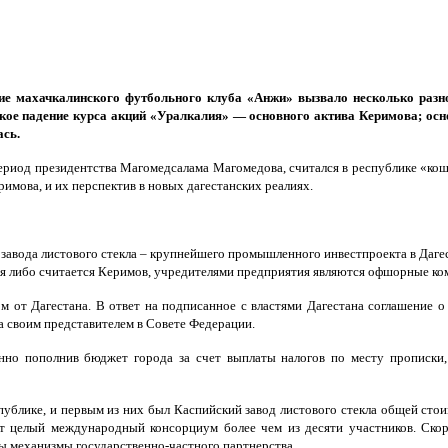
ие махачкалинского футбольного клуба «Анжи» вызвало несколько разно
зкое падение курса акций «Уралкалия» — основного актива Керимова; осн
ась.
 период президентства Магомедсалама Магомедова, считался в республике «кош
имова, и их перспектив в новых дагестанских реалиях.
авода листового стекла – крупнейшего промышленного инвестпроекта в Дагес
я либо считается Керимов, учредителями предприятия являются офшорные компа
ом от Дагестана. В ответ на подписанное с властями Дагестана соглашение 
 своим представителем в Совете Федерации.
енно пополнив бюджет города за счет выплаты налогов по месту прописки
ублике, и первым из них был Каспийский завод листового стекла общей стои
ет целый международный консорциум более чем из десяти участников. Скор
ы механизмы государственно-частного партнерства.