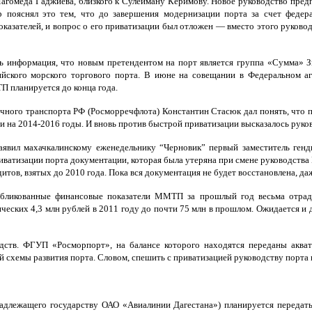
Магомеда Гаджиева, близкого к Сулейману Керимову. Новое руководство пре
 пояснял это тем, что до завершения модернизации порта за счет федера
азателей, и вопрос о его приватизации был отложен — вместо этого руково
сь информация, что новым претендентом на порт является группа «Сумма» 
ского морского торгового порта. В июне на совещании в Федеральном аге
 планируется до конца года.
ечного транспорта РФ (Росморречфлота) Константин Стасюк дал понять, что 
 на 2014-2016 годы. И вновь против быстрой приватизации высказалось руков
— заявил махачкалинскому еженедельнику “Черновик” первый заместитель 
иватизации порта документации, которая была утеряна при смене руководства
едитов, взятых до 2010 года. Пока вся документация не будет восстановлена,
убликованные финансовые показатели ММТП за прошлый год весьма отрад
еских 4,3 млн рублей в 2011 году до почти 75 млн в прошлом. Ожидается и 
редств. ФГУП «Росморпорт», на балансе которого находятся переданы акв
 схемы развития порта. Словом, спешить с приватизацией руководству порта и
адлежащего государству ОАО «Авиалинии Дагестана») планируется передать 