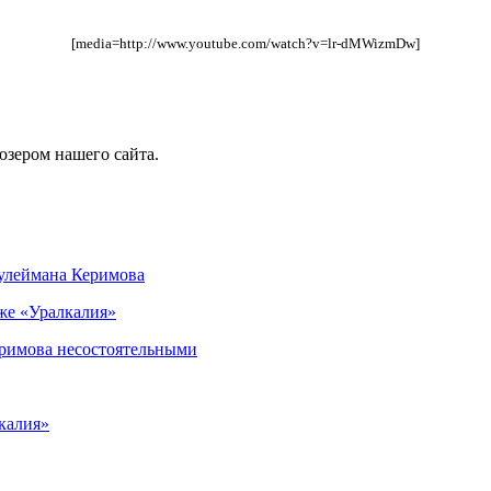
[media=http://www.youtube.com/watch?v=lr-dMWizmDw]
юзером нашего сайта.
Сулеймана Керимова
же «Уралкалия»
еримова несостоятельными
калия»