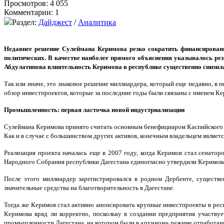
Просмотров: 4 055
Комментарии: 1
Раздел:
Дайджест
/
Аналитика
Недавнее решение Сулеймана Керимова резко сократить финансирован
политических. В качестве наиболее прямого объяснения указывалось ре
Абдулатипова влиятельность Керимова в республике существенно снизил
Так или иначе, это знаковое решение миллиардера, который еще недавно, в
обзор инвестпроектов, которые за последние годы были связаны с именем Кер
Промышленность: первая ласточка новой индустриализации
Сулеймана Керимова принято считать основным бенефициаром Каспийского з
Как и в случае с большинством других активов, конечным владельцем являетс
Реализация проекта началась еще в 2007 году, когда Керимов стал сенатор
Народного Собрания республики Дагестана единогласно утвердили Керимова
После этого миллиардер зарегистрировался в родном Дербенте, существ
значительные средства на благотворительность в Дагестане.
Тогда же Керимов стал активно анонсировать крупные инвестпроекты в респ
Керимова вряд ли корректно, поскольку в создании предприятия участву
промышленности Дагестана, на котором были в «ручном» режиме отработан