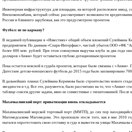
Инженерная инфраструктура для площадки, на которой расположен завод, со
Внешэкономбанк, который сейчас рассматривает возможности кредитования
России и ближнего зарубежья, как это предусмотрено проектом.
Футбол: не по карману?
В недавней публикации в «Известиях» общий объем вложений Сулеймана Кер
предприятием. По данным «Спарк-Интерфакс», чистый убыток ООО «ФК “Анжи”
более 600 млн. рублей. При этом совокупная выручка клуба за два года ок
долларов «Анжи» будет оставаться глубоко дотационным проектом.
Пока остается неясной и судьба проектов, которые были связаны с «Анжи». 
Дагестане детско-юношеского футбола до 2015 года было запланировано 70
В дальнейших планах Сулеймана Керимова было строительство нового стади
звездности и т.д. Все это, разумеется, было рассчитано на то, что «Анжи» 
таблице совсем другие задачи, явно не совместимые с гигантоманией. После
Махачкалинский порт: приватизация вновь откладывается
Махачкалинский морской торговый порт (ММТП), до сих пор находящийся 
Магомедсалама Магомедова. Это произошло после того, как в мае 2010 го
пытался опротестовать свою отставку в суде и вывести на улицы Махачкалы 