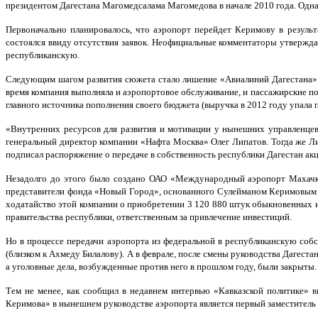
президентом Дагестана Магомедсалама Магомедова в начале 2010 года. Однак
Первоначально планировалось, что аэропорт перейдет Керимову в резуль
состоялся ввиду отсутствия заявок. Неофициальные комментаторы утвержда
республиканскую.
Следующим шагом развития сюжета стало лишение «Авиалиний Дагестана» п
время компания выполняла и аэропортовое обслуживание, и пассажирские по
главного источника пополнения своего бюджета (выручка в 2012 году упала п
«Внутренних ресурсов для развития и мотивации у нынешних управленцев
генеральный директор компании «Нафта Москва» Олег Липатов. Тогда же Ли
подписал распоряжение о передаче в собственность республики Дагестан ак
Незадолго до этого было создано ОАО «Международный аэропорт Махачкал
представители фонда «Новый Город», основанного Сулейманом Керимовым дл
ходатайство этой компании о приобретении 3 120 880 штук обыкновенных и
правительства республики, ответственным за привлечение инвестиций.
Но в процессе передачи аэропорта из федеральной в республиканскую собс
(близком к Ахмеду Билалову). А в феврале, после смены руководства Дагест
а уголовные дела, возбужденные против него в прошлом году, были закрыты.
Тем не менее, как сообщил в недавнем интервью «Кавказской политике» в
Керимова» в нынешнем руководстве аэропорта является первый заместител