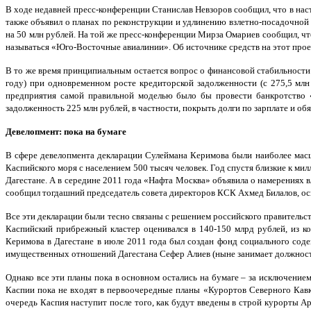
В ходе недавней пресс-конференции Станислав Невзоров сообщил, что в нас
также объявил о планах по реконструкции и удлинению взлетно-посадочной
на 50 млн рублей. На той же пресс-конференции Мирза Омариев сообщил, чт
называться «Юго-Восточные авиалинии». Об источнике средств на этот прое
В то же время принципиальным остается вопрос о финансовой стабильности 
году) при одновременном росте кредиторской задолженности (с 275,5 млн
предприятия самой правильной моделью было бы провести банкротство «
задолженность 225 млн рублей, в частности, покрыть долги по зарплате и об
Девелопмент: пока на бумаге
В сфере девелопмента декларации Сулеймана Керимова были наиболее мас
Каспийского моря с населением 500 тысяч человек. Год спустя близкие к ми
Дагестане. А в середине 2011 года «Нафта Москва» объявила о намерениях 
сообщил тогдашний председатель совета директоров КСК Ахмед Билалов, ос
Все эти декларации были тесно связаны с решением российского правительс
Каспийский прибрежный кластер оценивался в 140-150 млрд рублей, из к
Керимова в Дагестане в июле 2011 года был создан фонд социального сод
имущественных отношений Дагестана Сефер Алиев (ныне занимает должность
Однако все эти планы пока в основном остались на бумаге – за исключение
Каспии пока не входят в первоочередные планы «Курортов Северного Кав
очередь Каспия наступит после того, как будут введены в строй курорты А