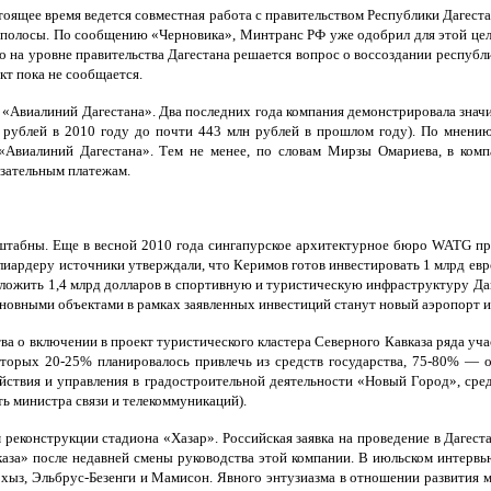
тоящее время ведется совместная работа с правительством Республики Дагес
 полосы. По сообщению «Черновика», Минтранс РФ уже одобрил для этой цели
о на уровне правительства Дагестана решается вопрос о воссоздании республи
кт пока не сообщается.
«Авиалиний Дагестана». Два последних года компания демонстрировала значи
 рублей в 2010 году до почти 443 млн рублей в прошлом году). По мнению
Авиалиний Дагестана». Тем не менее, по словам Мирзы Омариева, в комп
язательным платежам.
штабны. Еще в весной 2010 года сингапурское архитектурное бюро WATG при
ллиардеру источники утверждали, что Керимов готов инвестировать 1 млрд ев
вложить 1,4 млрд долларов в спортивную и туристическую инфраструктуру Да
новными объектами в рамках заявленных инвестиций станут новый аэропорт и
тва о включении в проект туристического кластера Северного Кавказа ряда уч
оторых 20-25% планировалось привлечь из средств государства, 75-80% — о
ействия и управления в градостроительной деятельности «Новый Город», сре
 министра связи и телекоммуникаций).
м реконструкции стадиона «Хазар». Российская заявка на проведение в Даге
каза» после недавней смены руководства этой компании. В июльском интер
рхыз, Эльбрус-Безенги и Мамисон. Явного энтузиазма в отношении развития ма