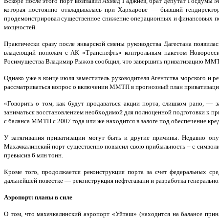
Вскоре после этого порт возглавил Ахмед Гаджиев, брат депутат Госдумы 
которая постоянно откладывалась при Хархарове — бывший гендиректор
продемонстрировал существенное снижение операционных и финансовых пок
мощностей.
Практически сразу после январской смены руководства Дагестана появила
владеющий пополам с АК «Транснефть» контрольным пакетом Новороссий
Росимущества Владимир Рыжов сообщил, что завершить приватизацию ММТП
Однако уже в конце июля заместитель руководителя Агентства морского и р
рассматриваться вопрос о включении ММТП в прогнозный план приватизации
«Говорить о том, как будут продаваться акции порта, слишком рано, 
заниматься восстановлением необходимой для полноценной подготовки к пр
с баланса ММТП с 2007 года или же находится в залоге под обеспечение кр
У затягивания приватизации могут быть и другие причины. Недавно оп
Махачкалинский порт существенно повысил свою прибыльность – с символич
превысив 6 млн тонн.
Кроме того, продолжается реконструкция порта за счет федеральных с
дальнейшей повестке — реконструкция нефтегавани и разработка генеральной
Аэропорт: планы в силе
О том, что махачкалинский аэропорт «Уйташ» (находится на балансе прин