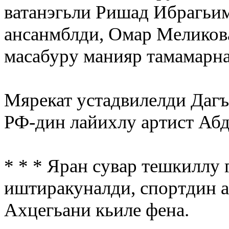
ватанэгьли
Ришад Ибрагьи
ансанмблди,
Омар Меликов
масабуру манияр тамамарна
Мярекат устадвилелди Дагъ
РФ-дин лайихлу артист
Абд
* * * Яран сувар тешкиллу 
иштиракуналди, спортдин 
Ахцегьани кьиле фена.