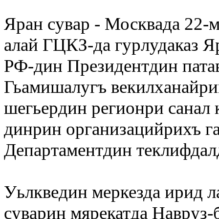
Яран сувар - Москвада 22-
алай ГЦКЗ-да гурлудаказ Яр
РФ-дин Президентдин пата
Гьамишалугъ векилханайри
шегьердин регионри санал 
динрин организацийрихъ га
Департаментдин теклифдал
Уьлкведин меркезда ирид ла
суварин мярекатда Навруз-