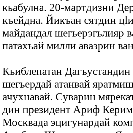
кьабулна. 20-мартдизни Де
къейдна. Йикъан сятдин цlи
майдандал шегьерэгьлияр ва
патахъай милли авазрин ван
Кьиблепатан Дагъустандин
шегьердай атанвай яратми
ачухнавай. Суварин мярек
дин президент
Ариф Керим
Москвада эцигунардай ком