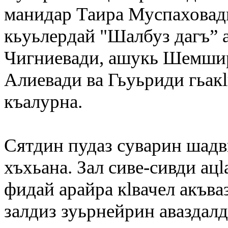
манидар
Таира Муспаховад
кьуьлердай "Шалбуз дагъ” 
Чигниевади
,
ашукь Шемши
Алиевади
ва
Гьуьриди гьак
къалурна.
Сятдин пудаз суварин шадви
хъхьана. Зал сиве-сивди ац
фидай арайра кlвачел акъва
залдиз зуьрнейрин аваздалд