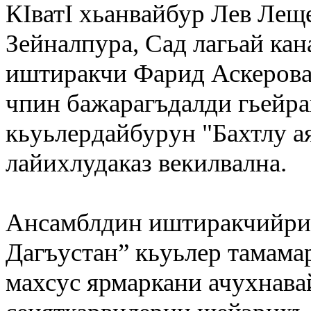
КIватI хьанвайбур Лев Лещ
Зейналпура, Сад лагьай кан
иштиракчи Фарид Аскерова,
чпин бажарагъдалди гьейра
кьуьлердайбурун "Бахтлу ая
лайихлудаказ векилвална.
Ансамблдин иштиракчийри е
Дагъустан” кьуьлер тамамар
махсус ярмаркани ачухнава