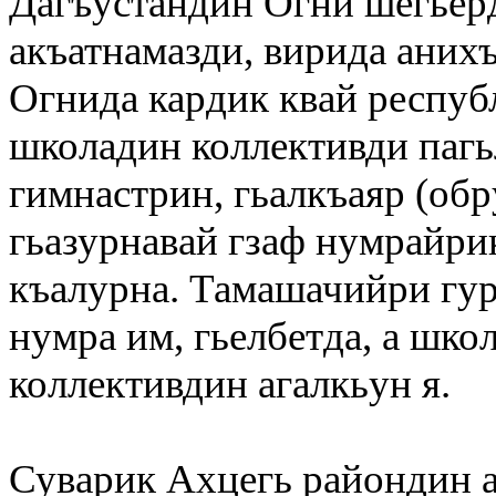
Дагъустандин Огни шегьер
акъатнамазди, вирида аних
Огнида кардик квай респу
школадин коллективди пагь
гимнастрин, гьалкъаяр (об
гьазурнавай гзаф нумрайри
къалурна. Тамашачийри гур
нумра им, гьелбетда, а шк
коллективдин агалкьун я.
Суварик Ахцегь райондин 