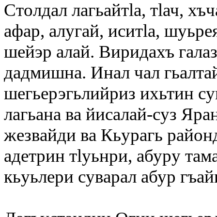
Столдал лагьайтlа, тlач, хъ
афар, алугай, иситlа, шуьре
шейэр алай. Виридахъ галаз
дадмишна. Инал чал гьалта
шегьерэгьлийриз ихьтин су
лагьана ва йисалай-суз Яра
жезвайди ва Кьурагь район
адетрин тlуьнри, абуру там
кьуьлери суварал абур гъай