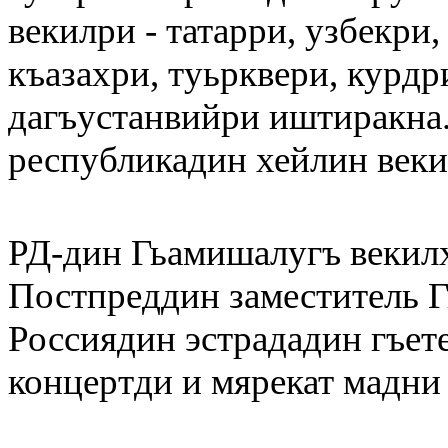
векилри - татарри, узбекри
къазахри, туьрквери, курдр
дагъустанвийри иштиракна.
республикадин хейлин веки
РД-дин Гьамишалугъ векилх
Постпреддин заместитель 
Россиядин эстрададин гъет
концертди и мярекат мадни