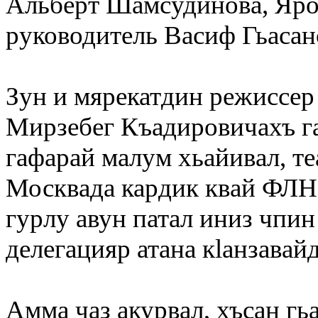
Альберт Шамсудинова
, Яр
руководитель
Васиф Гьасан
Зун и мярекатдин режиссер
Мирзебег Къадировичахъ
г
гафарай малум хьайивал, т
Москвада кардик квай ФЛН
гурлу авун патал иниз чпин
делегацияр атана кlанзавайд
Амма чаз акурвал, хъсан гь