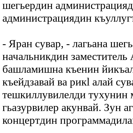
шегьердин администрацияд
администрациядин къуллугъ
- Яран сувар, - лагьана ше
начальникдин заместитель
башламишна къенин йикъалд
къейдзавай ва рикl алай сув
тешкиллувилелди тухунин 
гьазурвилер акунвай. Зун а
концертдин программадилай