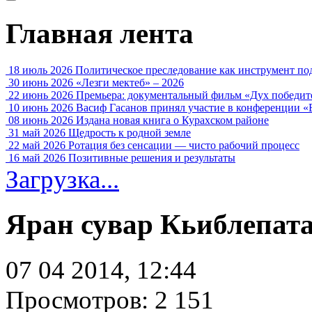
Главная лента
18 июль 2026
Политическое преследование как инструмент по
30 июнь 2026
«Лезги мектеб» – 2026
22 июнь 2026
Премьера: документальный фильм «Дух победит
10 июнь 2026
Васиф Гасанов принял участие в конференции «
08 июнь 2026
Издана новая книга о Курахском районе
31 май 2026
Щедрость к родной земле
22 май 2026
Ротация без сенсации — чисто рабочий процесс
16 май 2026
Позитивные решения и результаты
Загрузка...
Яран сувар Кьиблепат
07 04 2014, 12:44
Просмотров: 2 151