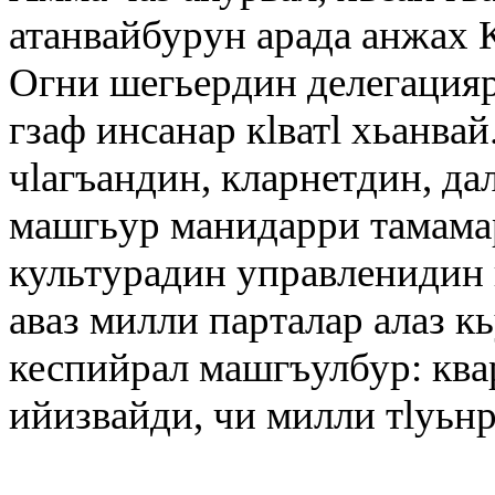
атанвайбурун арада анжах 
Огни шегьердин делегацияр
гзаф инсанар кlватl хьанвай
чlагъандин, кларнетдин, д
машгьур манидарри тамамар
культурадин управленидин
аваз милли парталар алаз к
кеспийрал машгъулбур: ква
ийизвайди, чи милли тlуьнр