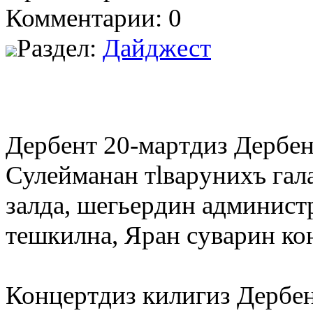
Комментарии: 0
Раздел:
Дайджест
Дербент 20-мартдиз Дербен
Сулейманан тlварунихъ гал
залда, шегьердин админист
тешкилна, Яран суварин кон
Концертдиз килигиз Дербе