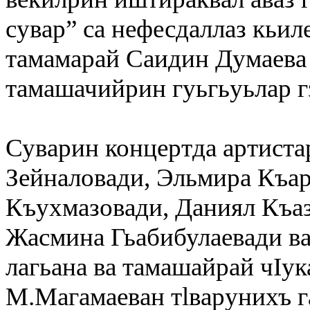
сувар” са нефесдаллаз кьил
тамамарай
Саидин Думаева
тамашачийрин гуьгьуьлар г
Суварин концертда артиста
Зейналовади
,
Эльмира Къар
Къухмазовади
,
Даниял Къа
Жасмина Гьабибулаевади
в
лагьана ва тамашайрай чIук
М.Магамаеван тlварунихъ г