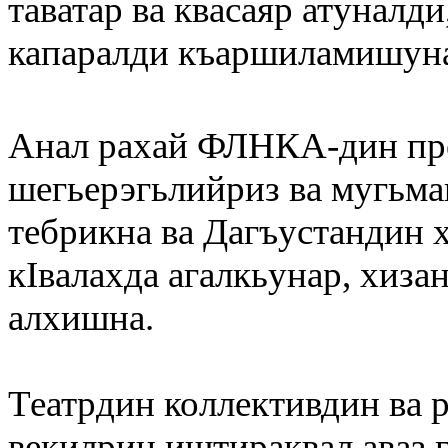
таватар ва квасаяр атуналд
капаралди къаршиламишун
Анал рахай ФЛНКА-дин пр
шегьерэгьлийриз ва мугьма
тебрикна ва Дагъустандин х
кIвалахда агалкьунар, хиза
алхишна.
Театрдин коллективдин ва 
векилрин иштираквал аваз 