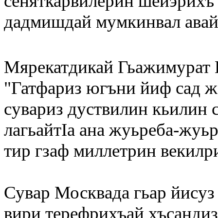
сеняткарвилерин шейэрихъ 
дадмишдай мумкинвал авай
Мярекатдикай Гьажимурат К
"Гатфариз югъни йиф сад же
сувариз дуствилин кьилин с
лагьайтIа ана жуьреба-жуь
тир гзаф миллетрин векилр
Сувар Москвада гьар йисуз 
вири терефрихъай хъсандиз