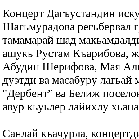
Концерт Дагъустандин иск
Шагьмурадова
регьбервал г
тамамарай шад макьамдалди
ашукь
Рустам Къарибова
, 
Абудин Шерифова
,
Мая Ал
дуэтди ва масабуру лагьай
"Дербент” ва Белиж посело
авур кьуьлер лайихлу хьана
Санлай къачурла, концерт