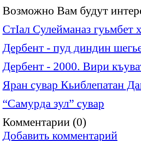
Возможно Вам будут интер
СтIал Сулейманаз гуьмбет 
Дербент - пуд диндин шегь
Дербент - 2000. Вири къув
Яран сувар Кьиблепатан Да
“Самурда зул” сувар
Комментарии
(0)
Добавить комментарий