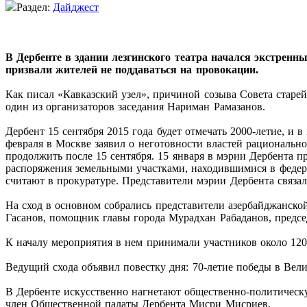
Раздел:
Дайджест
В Дербенте в здании лезгинского театра начался экстрен
призвали жителей не поддаваться на провокации.
Как писал «Кавказский узел», причиной созыва Совета старе
один из организаторов заседания Нариман Рамазанов.
Дербент 15 сентября 2015 года будет отмечать 2000-летие, 
февраля в Москве заявил о неготовности властей рациональн
продолжить после 15 сентября. 15 января в мэрии Дербента 
распоряжения земельными участками, находившимися в федера
считают в прокуратуре. Представители мэрии Дербента связал
На сход в основном собрались представители азербайджанской
Гасанов, помощник главы города Мурадхан Рабаданов, предс
К началу мероприятия в нем принимали участников около 120
Ведущий схода объявил повестку дня: 70-летие победы в Ве
В Дербенте искусственно нагнетают общественно-политическу
член Общественной палаты Дербента Мисри Мисриев.