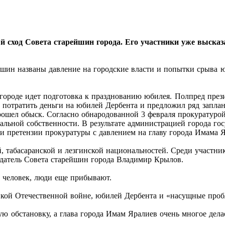
ный сход Совета старейшин города. Его участники уже выск
йшин названы давление на городские власти и попытки срыва 
и в городе идет подготовка к празднованию юбилея. Полпред п
о потратить деньги на юбилей Дербента и предложил ряд запл
прошел обыск. Согласно обнародованной 3 февраля прокуратур
льной собственности. В результате администрацией города гос
и претензии прокуратуры с давлением на главу города Имама Яр
, табасаранской и лезгинской национальностей. Среди участни
едатель Совета старейшин города Владимир Крылов.
 человек, люди еще прибывают.
ликой Отечественной войне, юбилей Дербента и «насущные про
ю обстановку, а глава города Имам Яралиев очень многое дела