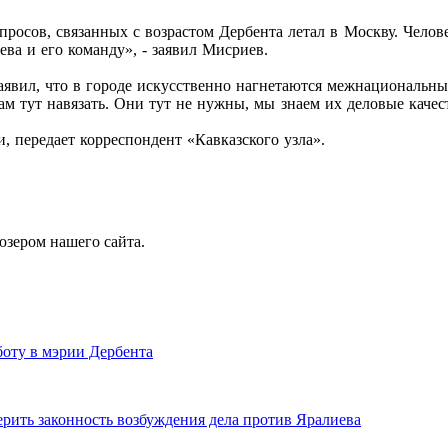
просов, связанных с возрастом Дербента летал в Москву. Челове
ва и его команду», - заявил Мисриев.
аявил, что в городе искусственно нагнетаются межнациональные
м тут навязать. Они тут не нужны, мы знаем их деловые качест
 передает корреспондент «Кавказского узла».
юзером нашего сайта.
оту в мэрии Дербента
рить законность возбуждения дела против Яралиева