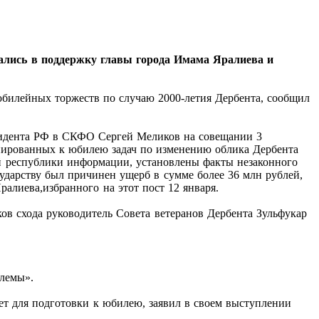
азались в поддержку главы города Имама Яралиева и
юбилейных торжеств по случаю 2000-летия Дербента, сообщил
резидента РФ в СКФО Сергей Меликов на совещании 3
анированных к юбилею задач по изменению облика Дербента
ой республики информации, установлены факты незаконного
ударству был причинен ущерб в сумме более 36 млн рублей,
алиева,избранного на этот пост 12 января.
ков схода руководитель Совета ветеранов Дербента Зульфукар
блемы».
ет для подготовки к юбилею, заявил в своем выступлении