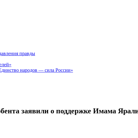
давления правды
елей»
Единство народов — сила России»
бента заявили о поддержке Имама Ярал