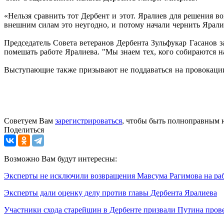
«Нельзя сравнить тот Дербент и этот. Яралиев для решения во
внешним силам это неугодно, и потому начали чернить Яралие
Председатель Совета ветеранов Дербента Зульфукар Гасанов з
помешать работе Яралиева. "Мы знаем тех, кого собираются на
Выступающие также призывают не поддаваться на провокации,
Советуем Вам
зарегистрироваться
, чтобы быть полноправным 
Поделиться
Возможно Вам будут интересны:
Эксперты не исключили возвращения Мавсума Рагимова на раб
Эксперты дали оценку делу против главы Дербента Яралиева
Участники схода старейшин в Дербенте призвали Путина прове