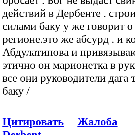
бросает . Бог не выдаст сви
действий в Дербенте . стро
силами баку у же говорит о
регионе.это же абсурд . и 
Абдулатипова и привязывают
этично он марионетка в рук
все они руководители дага 
баку /
Цитировать
Жалоба
Derbent