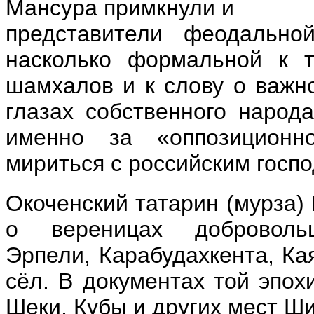
Мансура примкнули и
представители феодально
насколько формальной к 
шамхалов и к слову о важн
глазах собственного народ
именно за «оппозиционн
мириться с российским госпо
Окоченский татарин (мурза)
о вереницах доброволь
Эрпели, Карабудахкента, Кая
сёл. В документах той эпо
Шеки, Кубы и других мест Ш