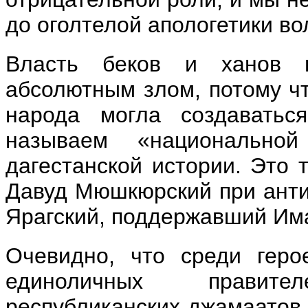
до оголтелой апологетики во
Власть беков и ханов 
абсолютным злом, потому чт
народа могла создаватьс
называем «национальн
дагестанской истории. Это 
Давуд Мюшкюрский при ант
Ярагский, поддержавший Им
Очевидно, что среди геро
единоличных правите
республиканских джамаатов.