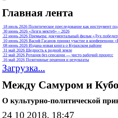
Главная лента
18 июль 2026
Политическое преследование как инструмент по
30 июнь 2026
«Лезги мектеб» – 2026
22 июнь 2026
Премьера: документальный фильм «Дух победит
10 июнь 2026
Васиф Гасанов принял участие в конференции «
08 июнь 2026
Издана новая книга о Курахском районе
31 май 2026
Щедрость к родной земле
22 май 2026
Ротация без сенсации — чисто рабочий процесс
16 май 2026
Позитивные решения и результаты
Загрузка...
Между Самуром и Куб
О культурно-политической при
24 10 2018, 18:47