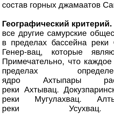
состав горных джамаатов С
Географический критерий.
все другие самурские общес
в пределах бассейна реки
Генер-вац, которые явля
Примечательно, что каждое
пределах опред
ядро Ахтыпары рас
реки Ахтывац. Докузпарин
реки Мугулахвац. Алт
реки Усухвац