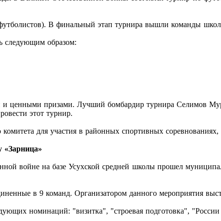
 футболистов). В финальный этап турнира вышли команды шко
сь следующим образом:
и и ценными призами. Лучший бомбардир турнира Селимов Мур
овести этот турнир.
 комитета для участия в районных спортивных соревнованиях
у «Зарница»
венной войне на базе Усухской средней школы прошел муницип
единенные в 9 команд. Организатором данного мероприятия выс
ующих номинаций: "визитка", "строевая подготовка", "России