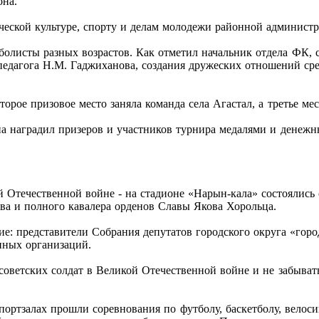
она.
еской культуре, спорту и делам молодежи районной администр
йболисты разных возрастов. Как отметил начальник отдела ФК,
 педагога Н.М. Гаджиханова, создания дружеских отношений ср
второе призовое место заняла команда села Агастал, а третье
 наградил призеров и участников турнира медалями и денежны
й Отечественной войне - на стадионе «Нарын-кала» состоялис
ва и полного кавалера орденов Славы Якова Хорольца.
е: представители Собрания депутатов городского округа «горо
енных организаций.
оветских солдат в Великой Отечественной войне и не забывать
спортзалах прошли соревнования по футболу, баскетболу, велос