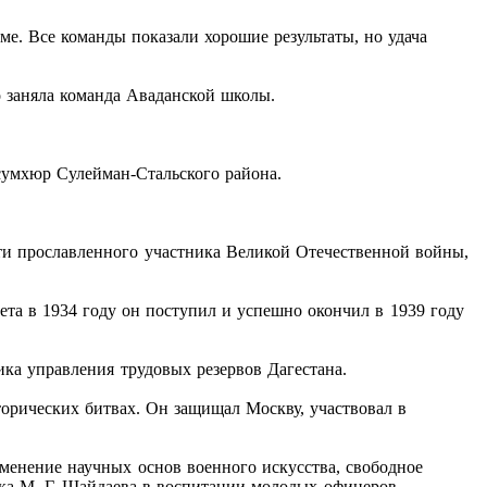
е. Все команды показали хорошие результаты, но удача
о заняла команда Аваданской школы.
Касумхюр Сулейман-Стальского района.
ти прославленного участника Великой Отечественной войны,
ета в 1934 году он поступил и успешно окончил в 1939 году
ка управления трудовых резервов Дагестана.
торических битвах. Он защищал Москву, участвовал в
менение научных основ военного искусства, свободное
а М.-Г. Шайдаева в воспитании молодых офицеров.