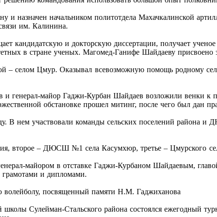
ну и назначен начальником политотдела Махачкалинской артил
связи им. Калинина.
ает кандидатскую и докторскую диссертации, получает ученое
тетных в стране ученых. Магомед-Ганифе Шайдаеву присвоено з
ой – селом Цмур. Оказывал всевозможную помощь родному селу
в и генерал-майор Гаджи-Курбан Шайдаев возложили венки к 
жественной обстановке прошел митинг, после чего был дан пр
у. В нем участвовали команды сельских поселений района и 
ения, второе – ДЮСШ №1 села Касумхюр, третье – Цмурского се
енерал-майором в отставке Гаджи-Курбаном Шайдаевым, глав
 грамотами и дипломами.
о волейболу, посвященный памяти Н.М. Гаджиханова
ей школы Сулейман-Стальского района состоялся ежегодный ту