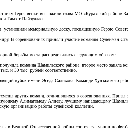
ятнику Героя венки возложили глава МО «Курахский район» За
в и Гамзат Пайзуллаев.
хов, установили мемориальную доску, посвященную Герою Совет
ниру. В соревнованиях приняли участие команды Сулейман-Стал
порной борьбы места распределились следующим образом:
 получила команда Шамильского района, второе место заняла ко
ыс. и 30 тыс. рублей соответственно.
одящий кубок имени Эседа Салихова. Команде Хунзахского рай
смены других команд, отличившихся в соревнованиях. Призы 
 связующему Алимагомеду Алиеву, лучшему нападающему Шамил
окую организацию работы судейской коллегии.
беды в Великой Отечественной войны состоялся турнир по футб