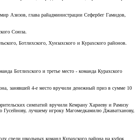
мир Азизов, глава райадминистрации Сефербег Гамидов,
ского Союза.
ьского, Ботлихского, Хунзахского и Курахского районов.
манда Ботлихского и третье место - команда Курахского
она, занявшей 4-е место вручили денежный приз в сумме 10
зрительских симпатий вручили Кемрану Хариеву и Рамизу
ю Гусейнову, лучшему игроку Магомедкамилю Джаватханову,
олу среди школьных команд Курахского района на кубок