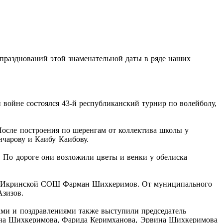
празднований этой знаменательной даты в ряде наших
 войне состоялся 43-й республиканский турнир по волейболу,
После построения по шеренгам от коллектива школы у
чарову и Каибу Каибову.
а. По дороге они возложили цветы и венки у обелиска
ктор Икринской СОШ Фарман Шихкеримов. От муниципального
Азизов.
ми и поздравлениями также выступили председатель
иана Шихкеримова, Фарида Керимханова, Эрвина Шихкеримова