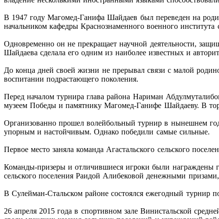
В 1947 году Магомед-Ганифа Шайдаев был переведен на роди
начальником кафедры Краснознаменного военного института 
Одновременно он не прекращает научной деятельности, защищ
Шайдаева сделала его одним из наиболее известных и автори
До конца дней своей жизни не прерывал связи с малой родин
воспитании подрастающего поколения.
Перед началом турнира глава района Нариман Абдулмуталибо
музеем Победы и памятнику Магомед-Ганифе Шайдаеву. В тор
Организованно прошел волейбольный турнир в нынешнем год
упорным и настойчивым. Однако победили самые сильные.
Первое место заняла команда Агастальского сельского посел
Команды-призеры и отличившиеся игроки были награждены г
сельского поселения Раидой Алибековой денежными призами,
В Сулейман-Стальском районе состоялся ежегодный турнир п
26 апреля 2015 года в спортивном зале Винистальской средн