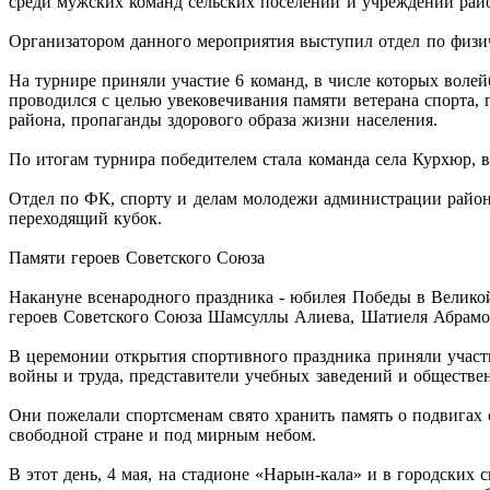
среди мужских команд сельских поселений и учреждений рай
Организатором данного мероприятия выступил отдел по физич
На турнире приняли участие 6 команд, в числе которых воле
проводился с целью увековечивания памяти ветерана спорта,
района, пропаганды здорового образа жизни населения.
По итогам турнира победителем стала команда села Курхюр, 
Отдел по ФК, спорту и делам молодежи администрации района
переходящий кубок.
Памяти героев Советского Союза
Накануне всенародного праздника - юбилея Победы в Велико
героев Советского Союза Шамсуллы Алиева, Шатиеля Абрамо
В церемонии открытия спортивного праздника приняли участи
войны и труда, представители учебных заведений и обществ
Они пожелали спортсменам свято хранить память о подвигах с
свободной стране и под мирным небом.
В этот день, 4 мая, на стадионе «Нарын-кала» и в городских 