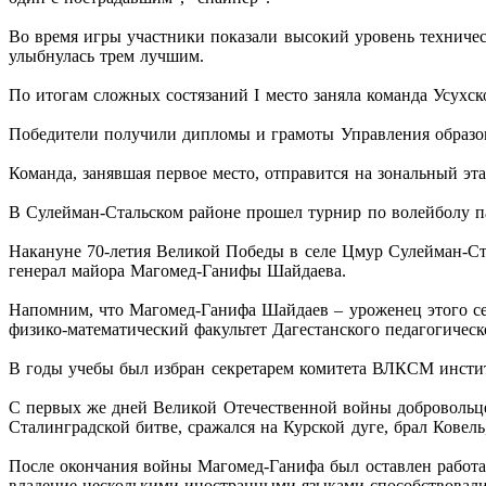
Во время игры участники показали высокий уровень техническ
улыбнулась трем лучшим.
По итогам сложных состязаний I место заняла команда Усухск
Победители получили дипломы и грамоты Управления образо
Команда, занявшая первое место, отправится на зональный эт
В Сулейман-Стальском районе прошел турнир по волейболу 
Накануне 70-летия Великой Победы в селе Цмур Сулейман-Ст
генерал майора Магомед-Ганифы Шайдаева.
Напомним, что Магомед-Ганифа Шайдаев – уроженец этого села
физико-математический факультет Дагестанского педагогическ
В годы учебы был избран секретарем комитета ВЛКСМ институ
С первых же дней Великой Отечественной войны добровольцем
Сталинградской битве, сражался на Курской дуге, брал Ковель
После окончания войны Магомед-Ганифа был оставлен работат
владение несколькими иностранными языками способствовали