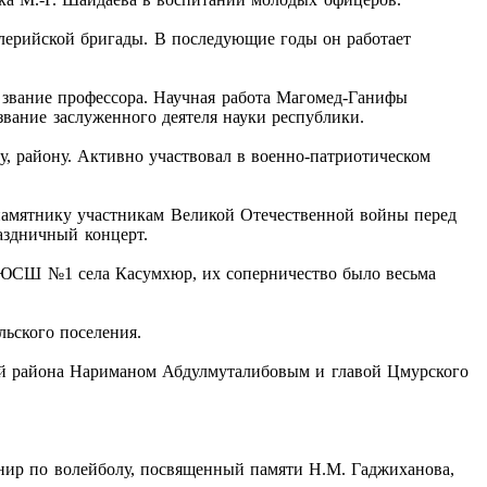
лерийской бригады. В последующие годы он работает
 звание профессора. Научная работа Магомед-Ганифы
вание заслуженного деятеля науки республики.
, району. Активно участвовал в военно-патриотическом
памятнику участникам Великой Отечественной войны перед
аздничный концерт.
ДЮСШ №1 села Касумхюр, их соперничество было весьма
льского поселения.
ой района Нариманом Абдулмуталибовым и главой Цмурского
рнир по волейболу, посвященный памяти Н.М. Гаджиханова,