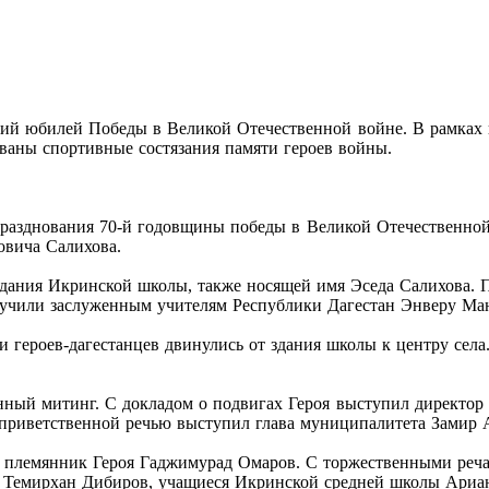
ний юбилей Победы в Великой Отечественной войне. В рамках 
ованы спортивные состязания памяти героев войны.
 празднования 70-й годовщины победы в Великой Отечественной
овича Салихова.
здания Икринской школы, также носящей имя Эседа Салихова. 
учили заслуженным учителям Республики Дагестан Энверу Ман
и героев-дагестанцев двинулись от здания школы к центру сел
твенный митинг. С докладом о подвигах Героя выступил дире
 приветственной речью выступил глава муниципалитета Замир 
 племянник Героя Гаджимурад Омаров. С торжественными реча
ва Темирхан Дибиров, учащиеся Икринской средней школы Ар