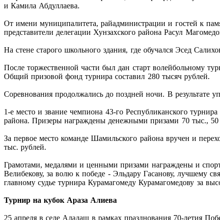
и Камила Абдуллаева.
От имени муниципалитета, райадминистрации и гостей к пам
представители делегации Хунзахского района Расул Магомедо
На стене старого школьного здания, где обучался Эсед Сали
После торжественной части был дан старт волейбольному тур
Общий призовой фонд турнира составил 280 тысяч рублей.
Соревнования продолжались до поздней ночи. В результате у
1-е место и звание чемпиона 43-го Республиканского турнира
района. Призеры награждены денежными призами 70 тыс., 50 т
За первое место команде Шамильского района вручен и перех
тыс. рублей.
Грамотами, медалями и ценными призами награждены и спорт
Велибекову, за волю к победе - Эльдару Гасанову, лучшему
главному судье турнира Курамагомеду Курамагомедову за выс
Турнир на кубок Араза Алиева
25 апреля в селе Аладаш в рамках празднования 70-летия По