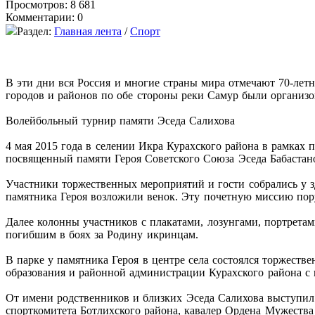
Просмотров: 8 681
Комментарии: 0
Раздел:
Главная лента
/
Спорт
В эти дни вся Россия и многие страны мира отмечают 70-лет
городов и районов по обе стороны реки Самур были организ
Волейбольный турнир памяти Эседа Салихова
4 мая 2015 года в селении Икра Курахского района в рамках
посвященный памяти Героя Советского Союза Эседа Бабастан
Участники торжественных мероприятий и гости собрались у 
памятника Героя возложили венок. Эту почетную миссию пор
Далее колонны участников с плакатами, лозунгами, портретам
погибшим в боях за Родину икринцам.
В парке у памятника Героя в центре села состоялся торжес
образования и районной администрации Курахского района с
От имени родственников и близких Эседа Салихова выступил
спорткомитета Ботлихского района, кавалер Ордена Мужест