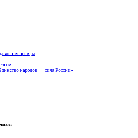
давления правды
елей»
Единство народов — сила России»
ования