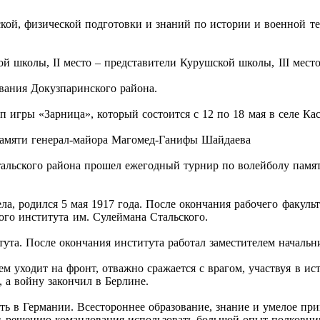
ой, физической подготовки и знаний по истории и военной тем
ой школы, II место – представители Курушской школы, III мест
вания Докузпаринского района.
ап игры «Зарница», который состоится с 12 по 18 мая в селе 
памяти генерал-майора Магомед-Ганифы Шайдаева
альского района прошел ежегодный турнир по волейболу памя
, родился 5 мая 1917 года. После окончания рабочего факульт
ого института им. Сулеймана Стальского.
та. После окончания института работал заместителем начальни
 уходит на фронт, отважно сражается с врагом, участвуя в ис
, а войну закончил в Берлине.
ь в Германии. Всестороннее образование, знание и умелое при
 решению командования использовать большой опыт полковник