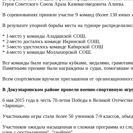
Героя Советского Союза Араза Казимагомедовича Алиева.
В соревнованиях приняли участие 9 команд (более 130 юных
В результате упорной борьбы места на турнире распределили
* 1-место у команды Аладашской СОШ,
* 2-место досталось команде Икринской СОШ,
* 3-место удостоилось команде Кабирской СОШ
* 4-место у команды Моллахюрской СОШ.
Все команды были награждены кубками, медалями, грамотам
Памятными призами были награждены и судьи, помогавшие пр
Всем спортсменам вручили приглашения от организационного
В Докузпаринском районе провели военно-спортивную игр
6 мая 2015 года в честь 70-летия Победы в Великой Отечест
«Зарница».
Участниками игры стали более 50 учеников 7-9 классов, объ
Участников ожидала насыщенная и сложная программа из след
один с пострадавшим", "снайпер".