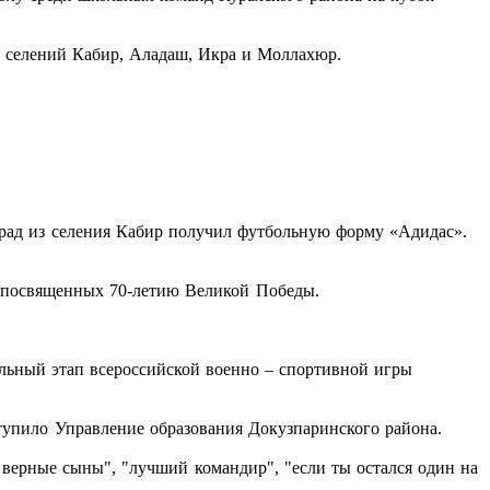
л селений Кабир, Аладаш, Икра и Моллахюр.
ад из селения Кабир получил футбольную форму «Адидас».
, посвященных 70-летию Великой Победы.
альный этап всероссийской военно – спортивной игры
тупило Управление образования Докузпаринского района.
 верные сыны", "лучший командир", "если ты остался один на