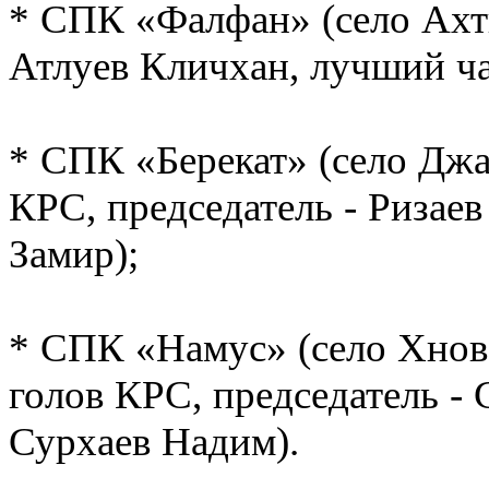
* СПК «Фалфан» (село Ахты
Атлуев Кличхан, лучший ча
* СПК «Берекат» (село Джа
КРС, председатель - Ризаев
Замир);
* СПК «Намус» (село Хнов,
голов КРС, председатель -
Сурхаев Надим).