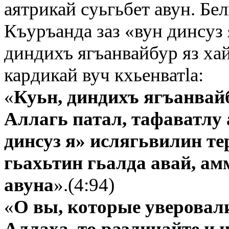
аятрикай суьгьбет авун. Бе
Къуръанда заз «вун динсуз 
диндихъ ягъанвайбур яз ха
кардикай вуч кхьенватlа:
«
Куьн, диндихъ ягъанвайб
Аллагь патал, тафаватлу 
динсуз я» ислягьвилин т
гьахьтин гьалда авай, ам
авуна
».(4:94)
«
О вы, которые уверовали
Аллаха, то различайте и н