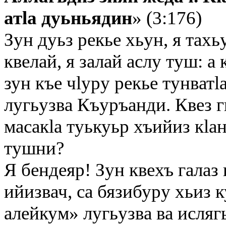
атlа дуьньядин
» (3:176)
Зун дуьз рекье хьун, я тахь
квелай, я залай аслу туш: а
зун къе чlуру рекье тунватlа
лугьузва Къуръанди. Квез г
масакlа туькуьр хъийиз кlа
тушни?
Я бендеяр! Зун квехъ галаз 
ийизвач, са бязибуру хьиз к
алейкум» лугьузва ва исля