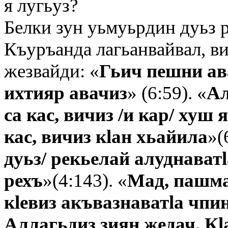
я лугьуз?
Белки зун уьмуьрдин дуьз р
Къуръанда лагьанвайвал, ви
жезвайди: «
Гьич пешни ав
ихтияр авачиз
» (6:59). «
Ал
са кас, вичиз /и кар/ хуш 
кас, вичиз кlан хьайила
»(
дуьз/ рекьелай алуднаватl
рехъ
»(4:143). «
Мад, пашма
кlевиз акъвазнаватlа чпин
Аллагьдиз зиян жедач. Кl