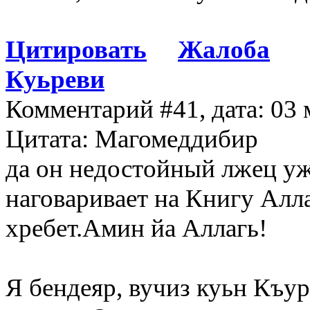
Цитировать
Жалоба
Куьреви
Комментарий #41, дата: 03 
Цитата: Магомеддибир
да он недостойный лжец уж
наговаривает на Книгу Аллаг
хребет.Амин йа Аллагь!
Я бендеяр, вучиз куьн Къур