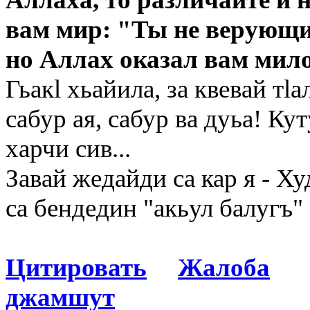
вам мир: "Ты не верующ
но Аллах оказал вам мил
Гьакl хьайила, за квевай тl
сабур ая, сабур ва дуьа! Ку
харчи сив...
Завай жедайди са кар я - Ху
са бендедин "акьул балугъ" 
Цитировать
Жалоба
джамшут