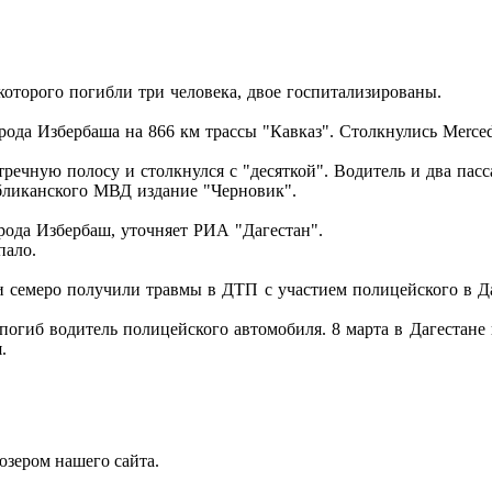
которого погибли три человека, двое госпитализированы.
ода Избербаша на 866 км трассы "Кавказ". Столкнулись Merced
речную полосу и столкнулся с "десяткой". Водитель и два пас
убликанского МВД издание "Черновик".
ода Избербаш, уточняет РИА "Дагестан".
пало.
 и семеро получили травмы в ДТП с участием полицейского в Д
погиб водитель полицейского автомобиля. 8 марта в Дагестане 
.
юзером нашего сайта.