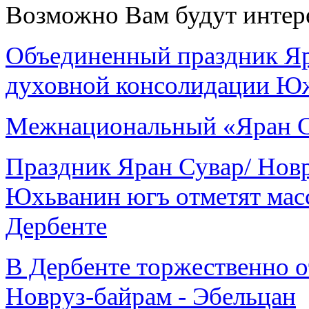
Возможно Вам будут интер
Объединенный праздник Яра
духовной консолидации Ю
Межнациональный «Яран 
Праздник Яран Сувар/ Новр
Юхьванин югъ отметят мас
Дербенте
В Дербенте торжественно о
Новруз-байрам - Эбельцан