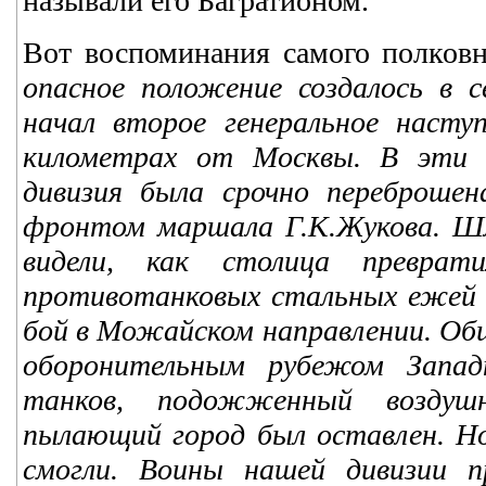
называли его Багратионом.
Вот воспоминания самого полков
опасное положение создалось в с
начал второе генеральное насту
километрах от Москвы. В эти 
дивизия была срочно переброше
фронтом маршала Г.К.Жукова. Шл
видели, как столица преврат
противотанковых стальных ежей с
бой в Можайском направлении. Об
оборонительным рубежом Запа
танков, подожженный воздушн
пылающий город был оставлен. Но
смогли. Воины нашей дивизии п