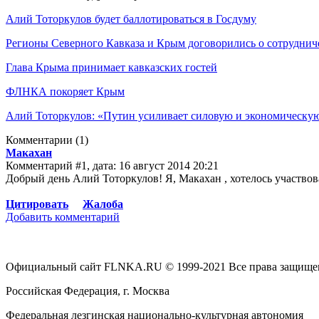
Алий Тоторкулов будет баллотироваться в Госдуму
Регионы Северного Кавказа и Крым договорились о сотруднич
Глава Крыма принимает кавказских гостей
ФЛНКА покоряет Крым
Алий Тоторкулов: «Путин усиливает силовую и экономическую
Комментарии
(1)
Макахан
Комментарий #1, дата: 16 август 2014 20:21
Добрый день Алий Тоторкулов! Я, Макахан , хотелось участвов
Цитировать
Жалоба
Добавить комментарий
Официальный сайт FLNKA.RU © 1999-2021 Все права защище
Российская Федерация, г. Москва
Федеральная лезгинская национально-культурная автономия