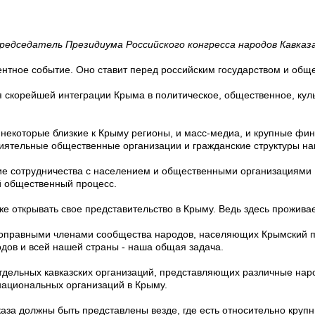
редседатель Президиума Российского конгресса народов Кавказ
ентное событие. Оно ставит перед российским государством и об
 скорейшей интеграции Крыма в политическое, общественное, ку
некоторые близкие к Крыму регионы, и масс-медиа, и крупные фин
влиятельные общественные организации и гражданские структуры н
тие сотрудничества с населением и общественными организациями 
й общественный процесс.
же открывать свое представительство в Крыму. Ведь здесь прожива
ноправными членами сообщества народов, населяющих Крымский по
одов и всей нашей страны - наша общая задача.
дельных кавказских организаций, представляющих различные наро
 национальных организаций в Крыму.
каза должны быть представлены везде, где есть относительно кру