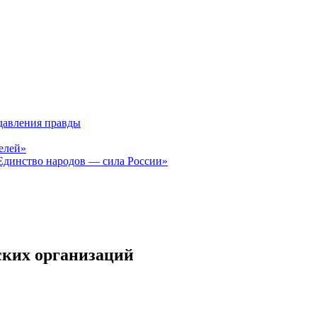
давления правды
елей»
Единство народов — сила России»
ских организаций