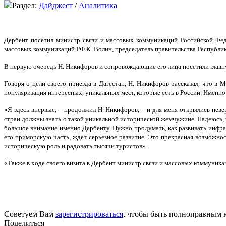
Раздел:
Дайджест
/
Аналитика
Дербент посетил министр связи и массовых коммуникаций Российской Фед
массовых коммуникаций РФ К. Волин, председатель правительства Республики
В первую очередь Н. Никифоров и сопровождающие его лица посетили главну
Говоря о цели своего приезда в Дагестан, Н. Никифоров рассказал, что в 
популяризация интересных, уникальных мест, которые есть в России. Именн
«Я здесь впервые, – продолжил Н. Никифоров, – и для меня открылись неве
стран должны знать о такой уникальной исторической жемчужине. Надеюсь, 
большое внимание именно Дербенту. Нужно продумать, как развивать инфрас
его приморскую часть, ждет серьезное развитие. Это прекрасная возможн
историческую роль и радовать тысячи туристов».
«Также в ходе своего визита в Дербент министр связи и массовых коммуник
Советуем Вам
зарегистрироваться
, чтобы быть полноправным 
Поделиться