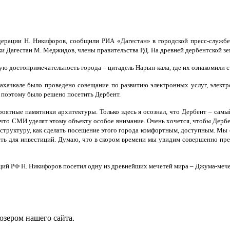
ерации Н. Никифоров, сообщили РИА «Дагестан» в городской пресс-службе. 
 Дагестан М. Меджидов, члены правительства РД. На древней дербентской зем
ю достопримечательность города – цитадель Нарын-кала, где их ознакомили с
Махачкале было проведено совещание по развитию электронных услуг, электрон
о поэтому было решено посетить Дербент.
роятные памятники архитектуры. Только здесь я осознал, что Дербент – самы
что СМИ уделят этому объекту особое внимание. Очень хочется, чтобы Дербент
труктуру, как сделать посещение этого города комфортным, доступным. Мы сег
ость для инвестиций. Думаю, что в скором времени мы увидим совершенно пр
аций РФ Н. Никифоров посетил одну из древнейших мечетей мира – Джума-мече
юзером нашего сайта.