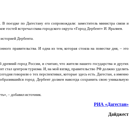
В поездке по Дагестану его сопровождали: заместитель министра связи и
ле гостей встречал глава городского округа «Город Дербент» И. Яралиев.
 историей Дербента.
ного правительства. И одна из тем, которая стояла на повестке дня, – это
й древний город России, и считаю, что жители нашего государства и других
 стал центром туризма. И, на мой взгляд, правительство РФ должно уделить
одня говорили о тех перспективах, которые здесь есть. Дагестан, а именно
еобразившийся город. Дербент должен навсегда сохранить свою уникальную
ть», – добавил источник.
РИА «Дагестан»
Дайджест