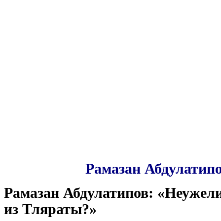
Рамазан Абдулатипо
Рамазан Абдулатипов: «Неужели
из Тляраты?»