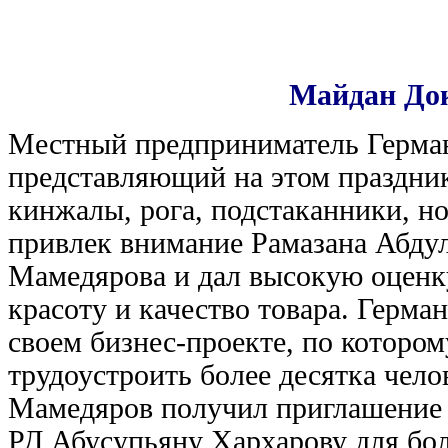
Майдан Док
Местный предприниматель Герма
представляющий на этом праздник
кинжалы, рога, подстаканники, но
привлек внимание Рамазана Абдул
Мамедярова и дал высокую оценк
красоту и качество товара. Герма
своем бизнес-проекте, по котор
трудоустроить более десятка чело
Мамедяров получил приглашение к
РД Абусупьяну Хархарову для бол