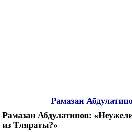
Рамазан Абдулатипо
Рамазан Абдулатипов: «Неужели
из Тляраты?»