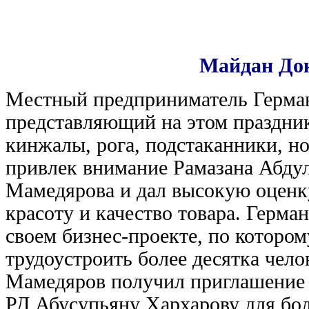
Майдан Док
Местный предприниматель Герма
представляющий на этом праздник
кинжалы, рога, подстаканники, но
привлек внимание Рамазана Абдул
Мамедярова и дал высокую оценк
красоту и качество товара. Герма
своем бизнес-проекте, по котор
трудоустроить более десятка чело
Мамедяров получил приглашение к
РД Абусупьяну Хархарову для бол