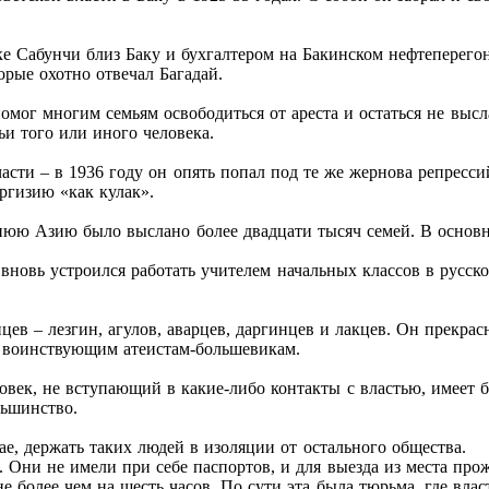
ке Сабунчи близ Баку и бухгалтером на Бакинском нефтеперего
рые охотно отвечал Багадай.
омог многим семьям освободиться от ареста и остаться не выс
и того или иного человека.
асти – в 1936 году он опять попал под те же жернова репресси
ргизию «как кулак».
еднюю Азию было выслано более двадцати тысяч семей. В осно
вновь устроился работать учителем начальных классов в русско
ев – лезгин, агулов, аварцев, даргинцев и лакцев. Он прекрасн
ен воинствующим атеистам-большевикам.
овек, не вступающий в какие-либо контакты с властью, имеет б
льшинство.
чае, держать таких людей в изоляции от остального общества.
 Они не имели при себе паспортов, и для выезда из места про
е более чем на шесть часов. По сути эта была тюрьма, где вла