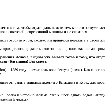
ется в том, чтобы отдать дань памяти тем, кто это заслуживае
рнова советской репрессивной машины и не сломался.
ься говорить о том, сколько им пришлось пережить в своей жиз
м приходилось предавать свои знания, преодолевая неимоверны
анения Ислама, видимо уже бывает готов к тому, что будет 
адая (Багаудина) Багадаева.
н) в 1889 году в семье сельского бегаула (кавха). Как и все с
а.
решил отправить тринадцатилетнего Багаудина в Курах для про
ание Корана и историю Ислама. Уже к шестнадцати годам Багау
селении Буркихан.