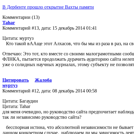
В Дербенте прошло открытие Вахты памяти
Комментарии
(13)
Tahar
Комментарий #13, дата: 15 декабрь 2014 01:41
Цитата: муртуз
Кто такой вААще этот Алхасов, что бы мы из раза в раз, на свое
Отвечаю: Это тот, кто вместе со своими малограмотными сообщ
ФЛНКА, пытается продолжать дурачить аудиторию сайта нелепы
уже о солидных научных журналах, этому субъекту не позволя
Цитировать
Жалоба
муртуз
Комментарий #12, дата: 08 декабрь 2014 00:58
Цитата: Багаудин
Цитата: Tahar
для меня очевидно, но руководство сайта предпочитает наблю
так ли независимо руководство сайта?
бесспорная истина, что абсолютной независимости не бывает в п
данном конкретном случае, наблюдаем ли мы зависимость дея