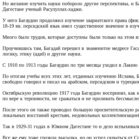
Но желание изучить науки побороло другие перспективы, и Ба
Дагестане ученый Расулуллах-хаджи.
У него Багаудин продолжил изучение шариатского права (фикх
18-19 вв. персидский язык имел существенное значение в изу
Много было трудов, которые доступны были только на этом яз
Проучившись там, Багадай перешел в знаменитое медресе Гаса
логику, этику (адаб) и другие науки.
С 1910 по 1913 годы Багаудин по три месяца уходил в Лакию 
По итогам учебы всех этих лет, отданных изучению Ислама, Б
свободно говорил и писал на арабском, персидском и турецко
Октябрьскую революцию 1917 года Багаудин воспринял, как и 
по вере к терпимости, не сражаться и не проливать бессмысле
После этого он также проводил большую просветительскую раб
локальных восстаний крестьян, недовольных коллективизацией
Так в 1929-31 годах в Южном Дагестане то и дело вспыхивали
Все же ему тоже грозила высылка, но он успел скрыться от Со