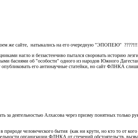
м же сайте, натыкались на его очередную "ЭПОПЕЮ" ????!!!!!!!!!!
никами нагло и беззастенчиво пытался своровать историю лезгин
ми баснями об "особости" одного из народов Южного Дагестана
т опубликовать его антинаучные статейки, но сайт ФЛНКА слишк
дать за деятельностью Алхасова через призму понятных только 
рироде человеческого бытия (как ни крути, но кто то от кого то,
тельности организации ФЛНКА от стечений обстоятельств, выз