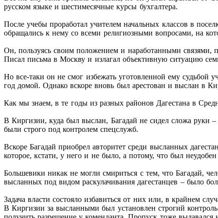
русском языке и шестимесячные курсы бухгалтера.
После учебы проработал учителем начальных классов в посел
обращались к нему со всеми религиозными вопросами, на кото
Он, пользуясь своим положением и наработанными связями, п
Писал письма в Москву и излагал объективную ситуацию семь
Но все-таки он не смог избежать уготовленной ему судьбой уч
год домой. Однако вскоре вновь был арестован и выслан в Ки
Как мы знаем, в те годы из разных районов Дагестана в Ср
В Киргизии, куда был выслан, Багадай не сидел сложа руки – 
были строго под контролем спецслужб.
Вскоре Багадай приобрел авторитет среди высланных дагестанц
которое, кстати, у него и не было, а потому, что был неудоб
Большевики никак не могли смириться с тем, что Багадай, чел
высланных под видом раскулачивания дагестанцев – было бо
Задача власти состояло избавиться от них или, в крайнем слу
В Киргизии за высланными был установлен строгий контроль.
получить разрешение у коменданта. Пропуск тоже выдавался н