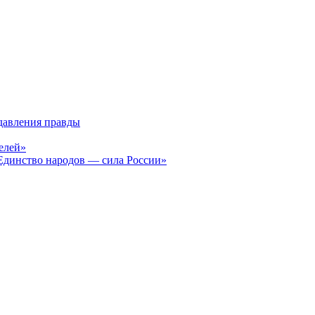
давления правды
елей»
Единство народов — сила России»