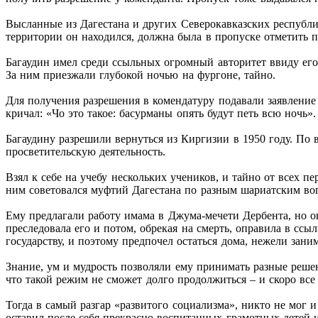
Высланные из Дагестана и других Северокавказских республи
территории он находился, должна была в пропуске отметить 
Багаудин имел среди ссыльных огромный авторитет ввиду его б
За ним приезжали глубокой ночью на фургоне, тайно.
Для получения разрешения в комендатуру подавали заявление 
кричал: «Чо это такое: басурманы опять будут петь всю ночь».
Багаудину разрешили вернуться из Киргизии в 1950 году. По 
просветительскую деятельность.
Взял к себе на учебу нескольких учеников, и тайно от всех 
ним советовался муфтий Дагестана по разным шариатским воп
Ему предлагали работу имама в Джума-мечети Дербента, но он
преследовала его и потом, обрекая на смерть, оправила в ссы
государству, и поэтому предпочел остаться дома, нежели зан
Знание, ум и мудрость позволяли ему принимать разные решен
что такой режим не сможет долго продолжиться – и скоро все
Тогда в самый разгар «развитого социализма», никто не мог и
оставил после себя прекрасно воспитанных грамотных детей и