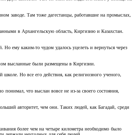
нном заводе. Там тоже дагестанцы, работавшие на промыслах,
ланными в Архангельскую область, Киргизию и Казахстан.
й. Но ему каким-то чудом удалось уцелеть и вернуться через
вном высланные были размещены в Киргизии.
й школе. Но все его действия, как религиозного ученого,
о понимал, что выслан вовсе не из-за своего состояния,
ольший авторитет, чем они. Таких людей, как Багадай, среди
живания более чем на четыре километра необходимо было
сти держали неугодных для себя людей.