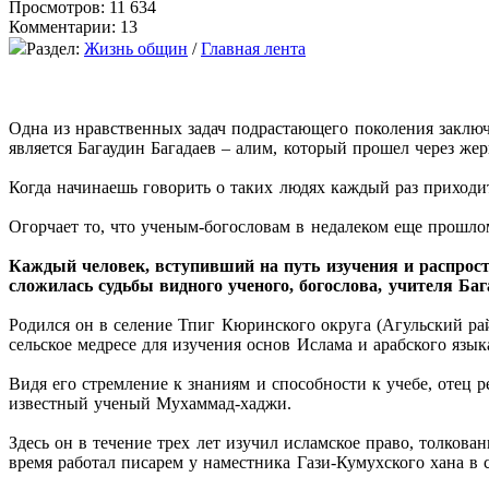
Просмотров: 11 634
Комментарии: 13
Раздел:
Жизнь общин
/
Главная лента
Одна из нравственных задач подрастающего поколения заключа
является Багаудин Багадаев – алим, который прошел через же
Когда начинаешь говорить о таких людях каждый раз приходит
Огорчает то, что ученым-богословам в недалеком еще прошло
Каждый человек, вступивший на путь изучения и распростр
сложилась судьбы видного ученого, богослова, учителя Баг
Родился он в селение Тпиг Кюринского округа (Агульский райо
сельское медресе для изучения основ Ислама и арабского язык
Видя его стремление к знаниям и способности к учебе, отец 
известный ученый Мухаммад-хаджи.
Здесь он в течение трех лет изучил исламское право, толков
время работал писарем у наместника Гази-Кумухского хана в 