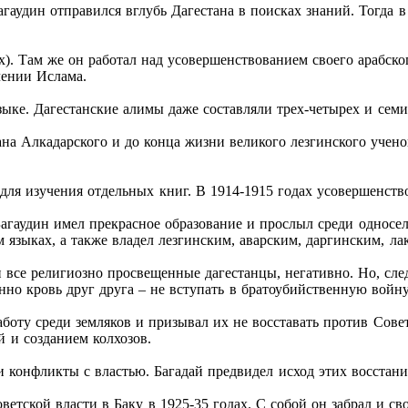
гаудин отправился вглубь Дагестана в поисках знаний. Тогда 
). Там же он работал над усовершенствованием своего арабског
чении Ислама.
ыке. Дагестанские алимы даже составляли трех-четырех и семи
на Алкадарского и до конца жизни великого лезгинского учено
для изучения отдельных книг. В 1914-1915 годах усовершенство
агаудин имел прекрасное образование и прослыл среди односел
м языках, а также владел лезгинским, аварским, даргинским, л
все религиозно просвещенные дагестанцы, негативно. Но, след
нно кровь друг друга – не вступать в братоубийственную войну
оту среди земляков и призывал их не восставать против Советс
 и созданием колхозов.
 конфликты с властью. Багадай предвидел исход этих восстани
ветской власти в Баку в 1925-35 годах. С собой он забрал и с