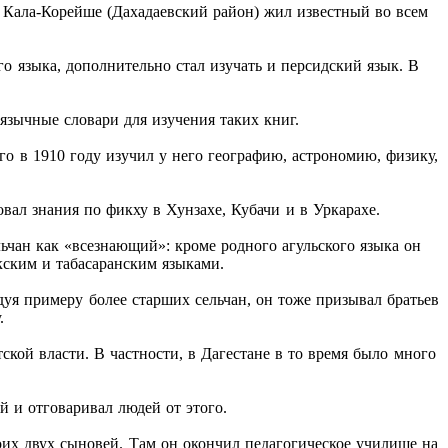
в Кала-Корейше (Дахадаевский район) жил известный во всем
о языка, дополнительно стал изучать и персидский язык. В
язычные словари для изучения таких книг.
го в 1910 году изучил у него географию, астрономию, физику,
вал знания по фикху в Хунзахе, Кубачи и в Уркарахе.
ьчан как «всезнающий»: кроме родного агульского языка он
акским и табасаранским языками.
уя примеру более старших сельчан, он тоже призывал братьев
.
кой власти. В частности, в Дагестане в то время было много
й и отговаривал людей от этого.
воих двух сыновей. Там он окончил педагогическое училище на