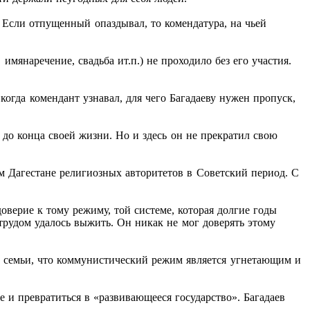
 Если отпущенный опаздывал, то комендатура, на чьей
мянаречение, свадьба ит.п.) не проходило без его участия.
когда комендант узнавал, для чего Багадаеву нужен пропуск,
 до конца своей жизни. Но и здесь он не прекратил свою
м Дагестане религиозных авторитетов в Советский период. С
оверие к тому режиму, той системе, которая долгие годы
с трудом удалось выжить. Он никак не мог доверять этому
гу семьи, что коммунистический режим является угнетающим и
е и превратиться в «развивающееся государство». Багадаев