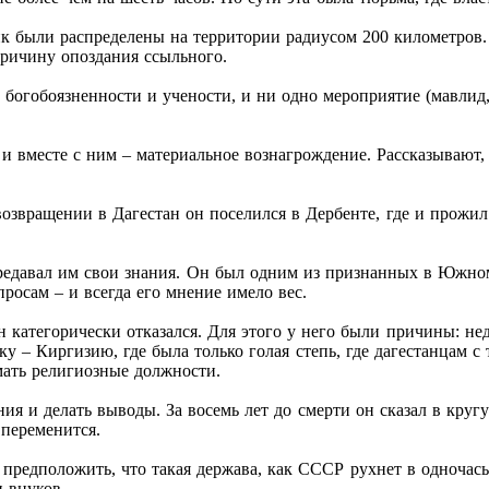
к были распределены на территории радиусом 200 километров.
причину опоздания ссыльного.
огобоязненности и учености, и ни одно мероприятие (мавлид, и
и вместе с ним – материальное вознагрождение. Рассказывают, 
возвращении в Дагестан он поселился в Дербенте, где и прожил
передавал им свои знания. Он был одним из признанных в Южно
росам – и всегда его мнение имело вес.
 категорически отказался. Для этого у него были причины: нед
лку – Киргизию, где была только голая степь, где дагестанцам 
имать религиозные должности.
ия и делать выводы. За восемь лет до смерти он сказал в кру
 переменится.
 предположить, что такая держава, как СССР рухнет в одночась
 внуков.