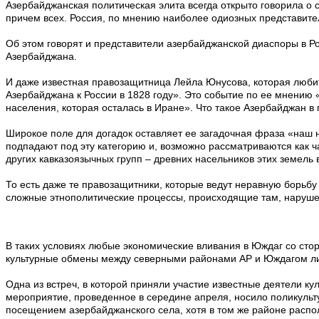
Азербайджанская политическая элита всегда открыто говорила о 
причем всех. Россия, по мнению наиболее одиозных представит
Об этом говорят и представители азербайджанской диаспоры в Ро
Азербайджана.
И даже известная правозащитница Лейла Юнусова, которая любит 
Азербайджана к России в 1828 году». Это событие по ее мнению «
населения, которая осталась в Иране». Что такое Азербайджан в
Широкое поле для догадок оставляет ее загадочная фраза «наш нар
подпадают под эту категорию и, возможно рассматриваются как ч
других кавказоязычных групп – древних насельников этих земель 
То есть даже те правозащитники, которые ведут неравную борьбу
сложные этнополитические процессы, происходящие там, нарушен
В таких условиях любые экономические вливания в Юждаг со сто
культурные обмены между северными районами АР и Юждагом лиш
Одна из встреч, в которой приняли участие известные деятели ку
мероприятие, проведенное в середине апреля, носило поликульту
посещением азербайджанского села, хотя в том же районе распол