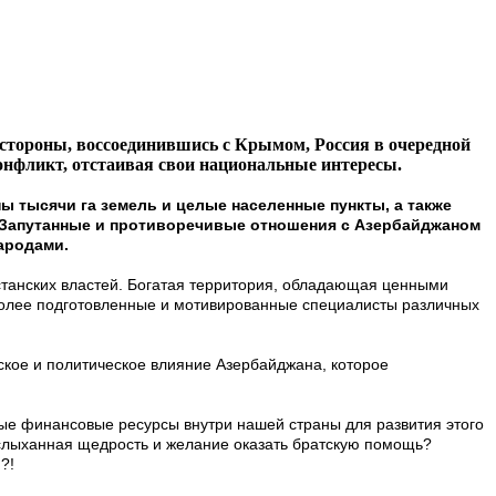
 стороны, воссоединившись с Крымом, Россия в очередной
 конфликт, отстаивая свои национальные интересы.
 тысячи га земель и целые населенные пункты, а также
. Запутанные и противоречивые отношения с Азербайджаном
ародами.
естанских властей. Богатая территория, обладающая ценными
более подготовленные и мотивированные специалисты различных
ское и политическое влияние Азербайджана, которое
ые финансовые ресурсы внутри нашей страны для развития этого
неслыханная щедрость и желание оказать братскую помощь?
?!