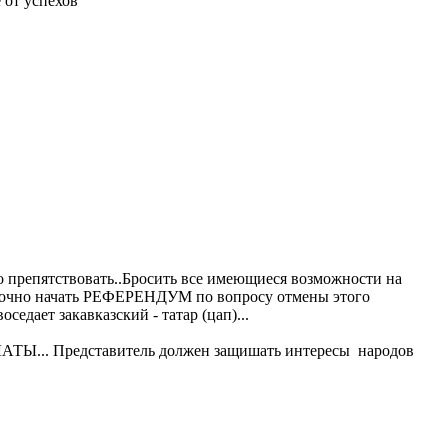
е от успехов
о препятствовать..Бросить все имеющиеся возможности на
 срочно начать РЕФЕРЕНДУМ по вопросу отмены этого
едает закавказский - татар (цап)...
АТЫ... Представитель должен защишать интересы народов