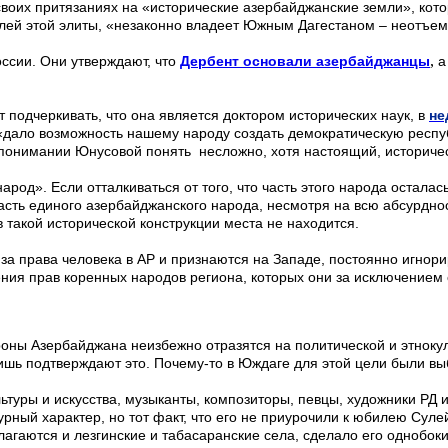
своих притязаниях на «исторические азербайджанские земли», кото
елей этой элиты, «незаконно владеет Южным Дагестаном – неотъе
,
ссии. Они утверждают, что
Дербент основали азербайджанцы
а
подчеркивать, что она является доктором исторических наук, в
не
дало возможность нашему народу создать демократическую республи
 понимании Юнусовой понять несложно, хотя настоящий, историческ
од». Если отталкиваться от того, что часть этого народа осталась
асть единого азербайджанского народа, несмотря на всю абсурднос
в такой исторической конструкции места не находится.
 за права человека в АР и признаются на Западе, постоянно игнор
ия прав коренных народов региона, которых они за исключением 
роны Азербайджана неизбежно отразятся на политической и этноку
ь подтверждают это. Почему-то в Юждаге для этой цели были выб
льтуры и искусства, музыканты, композиторы, певцы, художники РД 
рный характер, но тот факт, что его не приурочили к юбилею Сул
агаются и лезгинские и табасаранские села, сделало его однобок