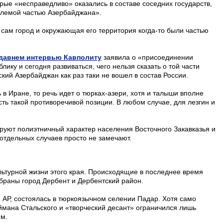
рые «несправедливо» оказались в составе соседних государств,
млемой частью Азербайджана».
 сам город и окружающая его территория когда-то были частью
давнем интервью Кавполиту
заявила о «присоединении
ку и сегодня развиваться, чего нельзя сказать о той части
ий Азербайджан как раз таки не вошел в состав России.
 в Иране, то речь идет о тюрках-азери, хотя и талыши вполне
ть такой противоречивой позиции. В любом случае, для лезгин и
ируют полиэтничный характер населения Восточного Закавказья и
отдельных случаев просто не замечают.
льтурной жизни этого края. Происходящие в последнее время
раны город Дербент и Дербентский район.
и АР, состоялась в тюркоязычном селении Падар. Хотя само
еймана Стальского и «творческий десант» ограничился лишь
им.