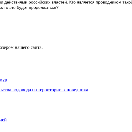
 действиями российских властей. Кто является проводником тако
олго это будет продолжаться?
юзером нашего сайта.
амур
ьства водовода на территории заповедника
ией