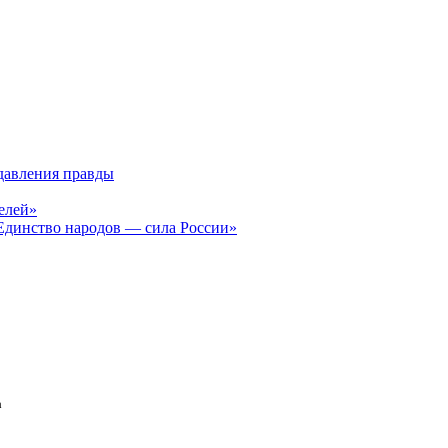
давления правды
елей»
Единство народов — сила России»
а