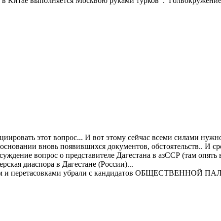
ывы в Китае выполняется Москвою руками турков . Голвокружени
иировать этот вопрос... И вот этому сейчас всеми силами нужн
а основании вновь появившихся документов, обстоятельств.. И
уждение вопрос о представителе Дагестана в азССР (там опять вос
ерская диаспора в Дагестане (России)...
аном и перетасовками убрали с кандидатов ОБЩЕСТВЕННОЙ ПАЛ