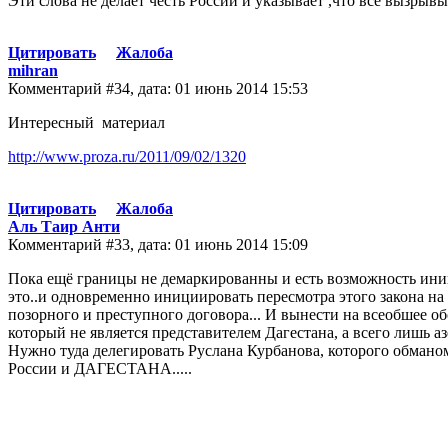
Эти слова не делает честь России и указывает ,что все вызр
Цитировать
Жалоба
mihran
Комментарий #34, дата: 01 июнь 2014 15:53
Интересный материал
http://www.proza.ru/2011/09/02/1320
Цитировать
Жалоба
Аль Таир Анти
Комментарий #33, дата: 01 июнь 2014 15:09
Пока ещё границы не демаркированны и есть возможность иниц
это..и одновременно инициировать пересмотра этого закона н
позорного и преступного договора... И вынести на всеобшее обс
который не является представителем Дагестана, а всего лишь аз
Нужно туда делегировать Руслана Курбанова, которого обм
России и ДАГЕСТАНА.....