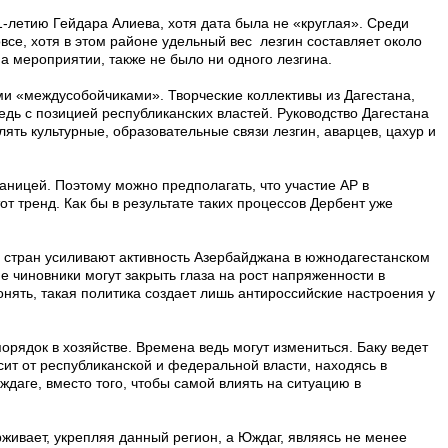
1-летию Гейдара Алиева, хотя дата была не «круглая». Среди
все, хотя в этом районе удельный вес лезгин составляет около
 мероприятии, также не было ни одного лезгина.
ми «междусобойчиками». Творческие коллективы из Дагестана,
едь с позицией республиканских властей. Руководство Дагестана
лять культурные, образовательные связи лезгин, аварцев, цахур и
аницей. Поэтому можно предполагать, что участие АР в
т тренд. Как бы в результате таких процессов Дербент уже
х стран усиливают активность Азербайджана в южнодагестанском
 чиновники могут закрыть глаза на рост напряженности в
онять, такая политика создает лишь антироссийские настроения у
порядок в хозяйстве. Времена ведь могут измениться. Баку ведет
ит от республиканской и федеральной власти, находясь в
даге, вместо того, чтобы самой влиять на ситуацию в
рживает, укрепляя данный регион, а Юждаг, являясь не менее