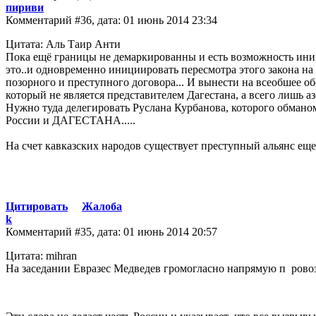
пириви
Комментарий #36, дата: 01 июнь 2014 23:34
Цитата: Аль Таир Анти
Пока ещё границы не демаркированны и есть возможность иниц
это..и одновременно инициировать пересмотра этого закона н
позорного и преступного договора... И вынести на всеобшее обс
который не является представителем Дагестана, а всего лишь аз
Нужно туда делегировать Руслана Курбанова, которого обм
России и ДАГЕСТАНА.....
На счет кавказских народов существует преступный альянс еще
Цитировать
Жалоба
k
Комментарий #35, дата: 01 июнь 2014 20:57
Цитата: mihran
На заседании Евразес Медведев громогласно напрямую п ровоз