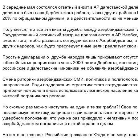
В середине мая состоялся ответный визит в АР дагестанской деле
делегатов был глава Дербентского района, главы других районов 
20% по официальном данным, а в действительности их не меньше
Получается, что все эти визиты дружбы между азербайджанским 
Государственный лезгинский театр не приглашаются в АР. Необхо
вместо того, чтобы развивать сотрудничество с Азербайджаном, в
других народов, как будто преследует иные цели: реализует свои
Простые декларации о дружбе народов лишь прикрывают отсутстви
юбилейных мероприятиях в честь 2000-летия Дербента, инвестици
российские и дагестанские чиновники не объявили азербайджански
Смена риторики азербайджанских СМИ, политиков и политологов,
направлении. Ради поддержания стратегического сотрудничества 
приграничной зоне и вновь использовать лезгинское население к
жителей пограничного региона.
Но сколько раз можно наступать на одни и те же грабли?! Свое п
независимую политику, защищает свои национальные интересы. А
ущербном положении, что уже не раз приводило к негативным пос
азербайджанском пограничье и в этой стране в целом.
Но и это не главное. Российские граждане в Юждаге не могут по