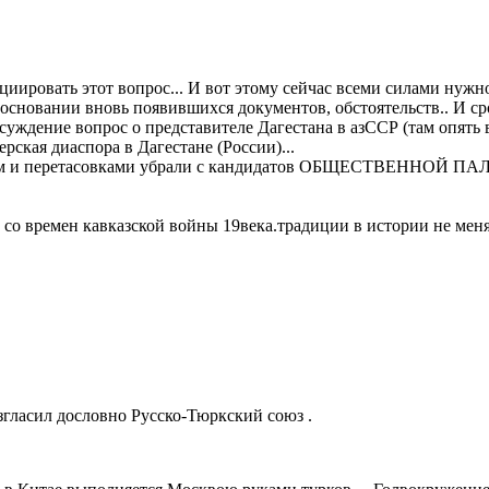
иировать этот вопрос... И вот этому сейчас всеми силами нужн
а основании вновь появившихся документов, обстоятельств.. И
уждение вопрос о представителе Дагестана в азССР (там опять вос
ерская диаспора в Дагестане (России)...
аном и перетасовками убрали с кандидатов ОБЩЕСТВЕННОЙ ПАЛ
 со времен кавказской войны 19века.традиции в истории не мен
гласил дословно Русско-Тюркский союз .