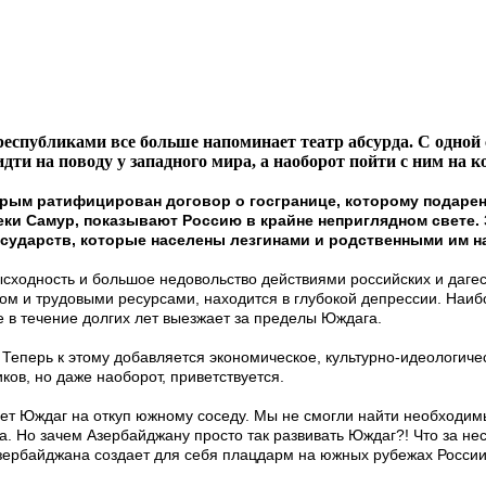
еспубликами все больше напоминает театр абсурда. С одной
идти на поводу у западного мира, а наоборот пойти с ним на
рым ратифицирован договор о госгранице, которому подарены
реки Самур, показывают Россию в крайне неприглядном свете
осударств, которые населены лезгинами и родственными им н
зысходность и большое недовольство действиями российских и даг
м и трудовыми ресурсами, находится в глубокой депрессии. Наи
 в течение долгих лет выезжает за пределы Юждага.
Теперь к этому добавляется экономическое, культурно-идеологиче
ов, но даже наоборот, приветствуется.
ет Юждаг на откуп южному соседу. Мы не смогли найти необходим
на. Но зачем Азербайджану просто так развивать Юждаг?! Что за 
Азербайджана создает для себя плацдарм на южных рубежах России