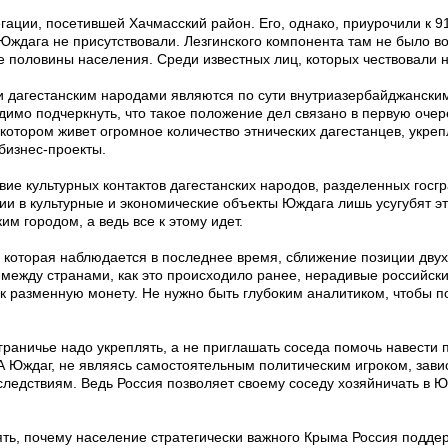
гации, посетившей Хачмасский район. Его, однако, приурочили к 9
Юждага не присутствовали. Лезгинского компонента там не было во
 половины населения. Среди известных лиц, которых чествовали на
и дагестанским народами являются по сути внутриазербайджански
димо подчеркнуть, что такое положение дел связано в первую очер
 котором живет огромное количество этнических дагестанцев, укреп
 бизнес-проекты.
е культурных контактов дагестанских народов, разделенных госгр
и в культурные и экономические объекты Юждага лишь усугубят это
м городом, а ведь все к этому идет.
 которая наблюдается в последнее время, сближение позиции дву
между странами, как это происходило ранее, нерадивые российские
ак разменную монету. Не нужно быть глубоким аналитиком, чтобы п
ограничье надо укреплять, а не приглашать соседа помочь навести 
 Юждаг, не являясь самостоятельным политическим игроком, завис
ледствиям. Ведь Россия позволяет своему соседу хозяйничать в Юж
нять, почему население стратегически важного Крыма Россия подде