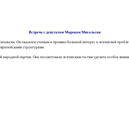
Встреча с депутатом Мареком Мигальски
игальски. Он оказался ученым и проявил большой интерес к лезгинской пробл
 европейскими структурами.
й народной партии. Она посоветовала лезгинским гостям уделить особое внима