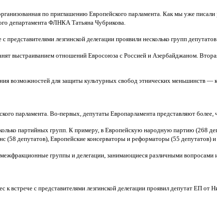
рганизованная по приглашению Европейского парламента. Как мы уже писали 
ого департамента ФЛНКА Татьяна Чубрикова.
 с представителями лезгинской делегации проявили несколько групп депутатов
 занят выстраиванием отношений Евросоюза с Россией и Азербайджаном. Вторая
рения возможностей для защиты культурных свобод этнических меньшинств — ка
йского парламента. Во-первых, депутаты Европарламента представляют более, 
колько партийных групп. К примеру, в Европейскую народную партию (268 деп
нс (58 депутатов), Европейские консерваторы и реформаторы (55 депутатов) и
 межфракционные группы и делегации, занимающиеся различными вопросами и 
 к встрече с представителями лезгинской делегации проявил депутат ЕП от Н