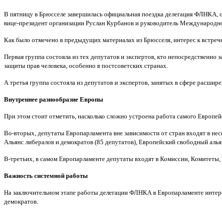
В пятницу в Брюсселе завершилась официальная поездка делегация ФЛНКА, о
вице-президент организации Руслан Курбанов и руководитель Международн
Как было отмечено в предыдущих материалах из Брюсселя, интерес к встрече
Первая группа состояла из тех депутатов и экспертов, кто непосредственно
защиты прав человека, особенно в постсоветских странах.
А третья группа состояла из депутатов и экспертов, занятых в сфере расши
Внутреннее разнообразие Европы
При этом стоит отметить, насколько сложно устроена работа самого Европе
Во-вторых, депутаты Европарламента вне зависимости от стран входят в нес
Альянс либералов и демократов (85 депутатов), Европейский свободный алья
В-третьих, в самом Европарламенте депутаты входят в Комиссии, Комитеты,
Важность системной работы
На заключительном этапе работы делегации ФЛНКА в Европарламенте интерес
демократов.