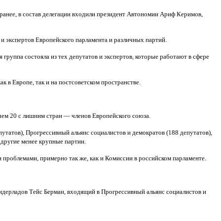
ранее, в состав делегации входили президент Автономии Ариф Керимов,
 и экспертов Европейского парламента и различных партий.
 группа состояла из тех депутатов и экспертов, которые работают в сфере
к в Европе, так и на постсоветском пространстве.
чем 20 с лишним стран — членов Европейского союза.
утатов), Прогрессивный альянс социалистов и демократов (188 депутатов),
 другие менее крупные партии.
проблемами, примерно так же, как и Комиссии в российском парламенте.
идерладов Тейс Берман, входящий в Прогрессивный альянс социалистов и