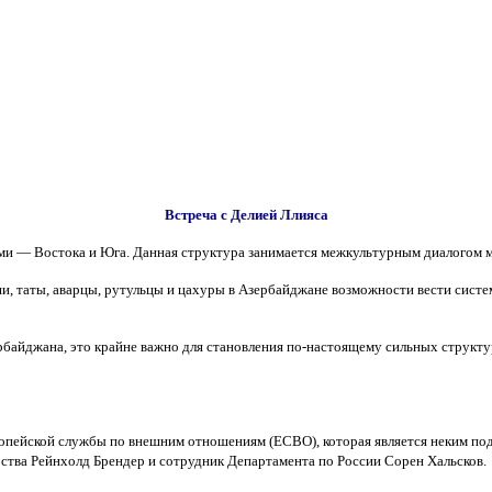
Встреча с Делией Ллияса
ми — Востока и Юга. Данная структура занимается межкультурным диалогом 
ши, таты, аварцы, рутульцы и цахуры в Азербайджане возможности вести систе
ербайджана, это крайне важно для становления по-настоящему сильных структу
вропейской службы по внешним отношениям (ЕСВО), которая является неким п
ства Рейнхолд Брендер и сотрудник Департамента по России Сорен Хальсков.