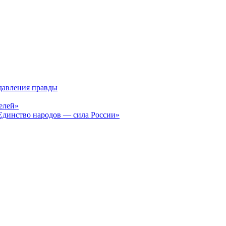
давления правды
елей»
Единство народов — сила России»