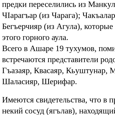
предки переселились из Манкул
ЧIарагъар (из Чарага); Чакъала
Бегъерчияр (из Агула), которые
этого горного аула.
Всего в Ашаре 19 тухумов, по
встречаются представители родо
Гъазаяр, Квасаяр, Кьуштунар, М
Шаласияр, Шерифар.
Имеются свидетельства, что в 
некий сосуд (ягълав), находящий