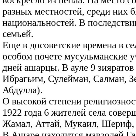
воскресло из пепла. На место с
разных местностей, среди них 
национальностей. В последстви
семьей.
Еще в досоветские времена в с
особом почете мусульманские у
дней ашарцы. В ауле 9 зияратов
Ибрагьим, Сулейман, Салман, Зе
Абдулла).
О высокой степени религиозност
1922 года 6 жителей села совер
Жамал, Аттай, Мукаил, Шериф,
В Ашаре находится мавзолей Г