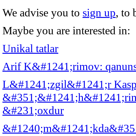
We advise you to
sign up
, to
Maybe you are interested in:
Unikаl tаtlаr
Аrif K&#1241;rimоv: qаnuns
L&#1241;zgil&#1241;r Kаsp
&#351;&#1241;h&#1241;ri
&#231;охdur
&#1240;m&#1241;kdа&#351