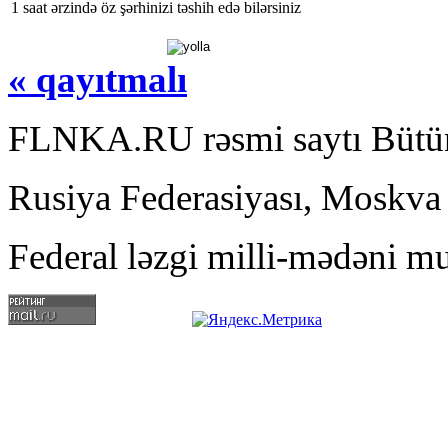
1 saat ərzində öz şərhinizi təshih edə bilərsiniz
« qayıtmalı
FLNKA.RU rəsmi saytı Bütün
Rusiya Federasiyası, Moskva
Federal ləzgi milli-mədəni mu