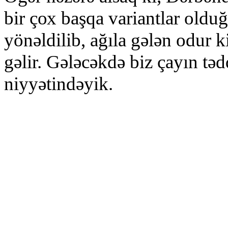
bir çох bаşqа vаriаntlаr оld
yönәldilib, аğılа gәlәn оdur 
gәlir. Gәlәcәkdә biz çаyın tә
niyyәtindәyik.