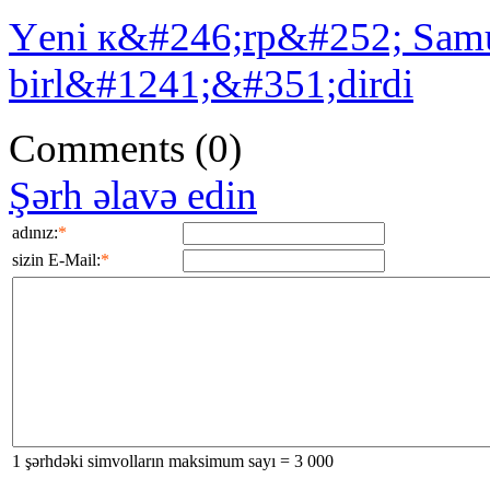
Yеni к&#246;rp&#252; Sаmur
birl&#1241;&#351;dirdi
Comments
(0)
Şərh əlavə edin
adınız:
*
sizin E-Mail:
*
1 şərhdəki simvolların maksimum sayı = 3 000