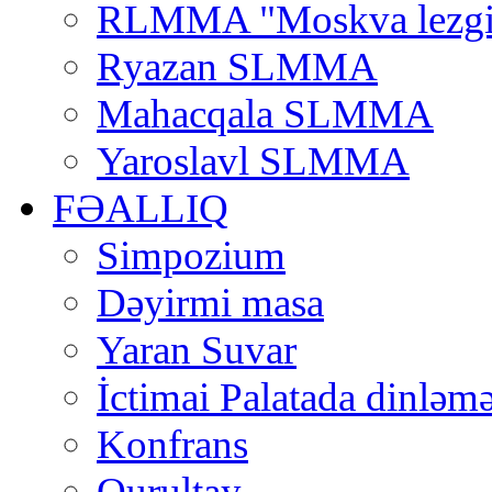
RLMMA "Moskva lezgi
Ryazan SLMMA
Mahacqala SLMMA
Yaroslavl SLMMA
FƏALLIQ
Simpozium
Dəyirmi masa
Yaran Suvar
İctimai Palatada dinləmə
Konfrans
Qurultay