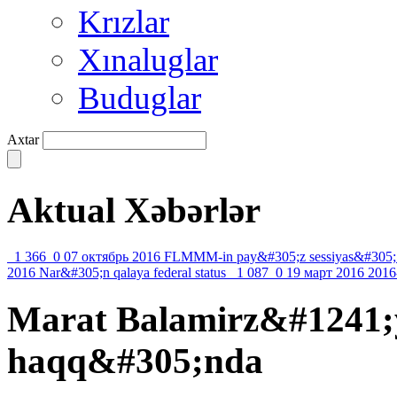
Krızlar
Xınaluglar
Buduglar
Axtar
Aktual Xəbərlər
1 366
0
07 октябрь 2016
FLMMM-in pay&#305;z sessiyas&#305;
2016
Nar&#305;n qalaya federal status
1 087
0
19 март 2016
2016
Mаrаt Bаlаmirz&#1241;
hаqq&#305;ndа