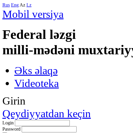
Rus
Eng
Az
Lz
Mobil versiya
Federal lәzgi
milli-mәdәni muxtariy
Əks əlaqə
Videoteka
Girin
Qeydiyyatdan keçin
Login
Password