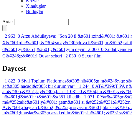
Krızlar
Xınaluglar
Buduglar
Axtar
2 963
0
Arzu Abdullayeva: “Son 20 il &#601;rzind&#601; &#60
X&#601;dic&#601; &#304;smay&#305;lova il&#601; m&#252;sahi
d&#601;yi&#351;&#601;c&#601;yini deyir
2 060
0
Xudat yenide
G&#246;z&#601;l Qusar seheri
2 030
0
Saxur film
Daycest
1 822
0
Sivil Toplum Platformas&#305;n&#305;n m&#246;vqe s&
ac&#305;nacaql&#305; bir durum var”
1 244
0
AT&#399;T PA n&#
alq&#305;&#351;lay&#305;blar
1 081
0
&#304;lin &#601;vv&#601
n&#601;f&#601;r t&#601;&#351;kil edib
1 071
0
Yar&#305;m&#2
m&#252;alic&#601;y&#601; getm&#601;si &#252;&#231;&#252;n 
Az&#601;rbaycan b&#252;t&#252;n siyasi m&#601;hbuslar&#305; a
m&#601;hbuslar&#305;n azad edilm&#601;sin&#601; &#231;a&#2