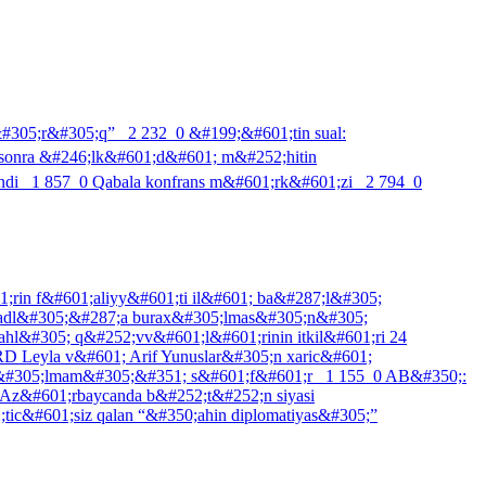
&#305;r&#305;q”
2 232
0
&#199;&#601;tin sual:
 sonra &#246;lk&#601;d&#601; m&#252;hitin
ndi
1 857
0
Qabala konfrans m&#601;rk&#601;zi
2 794
0
in f&#601;aliyy&#601;ti il&#601; ba&#287;l&#305;
adl&#305;&#287;a burax&#305;lmas&#305;n&#305;
hl&#305; q&#252;vv&#601;l&#601;rinin itkil&#601;ri 24
 Leyla v&#601; Arif Yunuslar&#305;n xaric&#601;
&#305;lmam&#305;&#351; s&#601;f&#601;r
1 155
0
AB&#350;:
 Az&#601;rbaycanda b&#252;t&#252;n siyasi
tic&#601;siz qalan “&#350;ahin diplomatiyas&#305;”