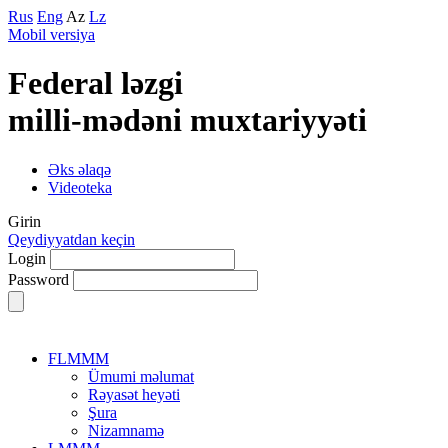
Rus
Eng
Az
Lz
Mobil versiya
Federal lәzgi
milli-mәdәni muxtariyyәti
Əks əlaqə
Videoteka
Girin
Qeydiyyatdan keçin
Login
Password
FLMMM
Ümumi məlumat
Rəyasət heyəti
Şura
Nizamnamə