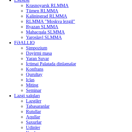
LMMM
Krasnoyarsk RLMMA
Tümen RLMMA
Kaliningrad RLMMA
RLMMA "Moskva lezgil"
Ryazan SLMMA
Mahacqala SLMMA
Yaroslavl SLMMA
FƏALLIQ
Simpozium
Dəyirmi masa
Yaran Suvar
İctimai Palatada dinləmələr
Konfrans
Qurultay
Iclas
Miting
Seminar
Ləzgi xalqları
Ləzgiler
Tabasaranlar
Rutullar
Aqullar
Saxurlar
Udinler