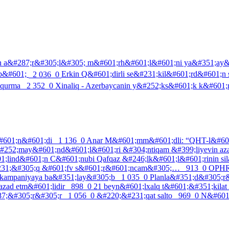
1;n a&#287;r&#305;l&#305; m&#601;rh&#601;l&#601;ni ya&#351;ay
b&#601;
2 036
0
Erkin Q&#601;dirli se&#231;kil&#601;rd&#601;n
nqurma
2 352
0
Xinaliq - Azerbaycanin y&#252;ks&#601;k k&#601;
#601;n&#601;di
1 136
0
Anar M&#601;mm&#601;dli: “QHT-l&#601;r
252;may&#601;nd&#601;l&#601;ri &#304;ntiqam &#399;liyevin az
;lind&#601;n C&#601;nubi Qafqaz &#246;lk&#601;l&#601;rinin sila
31;&#305;q &#601;fv s&#601;r&#601;ncam&#305;…
913
0
OPHRD
kampaniyaya ba&#351;lay&#305;b
1 035
0
Planla&#351;d&#305;r
zad etm&#601;lidir
898
0
21 beyn&#601;lxalq t&#601;&#351;kilat
87;&#305;r&#305;r
1 056
0
&#220;&#231;qat salto
969
0
N&#601;