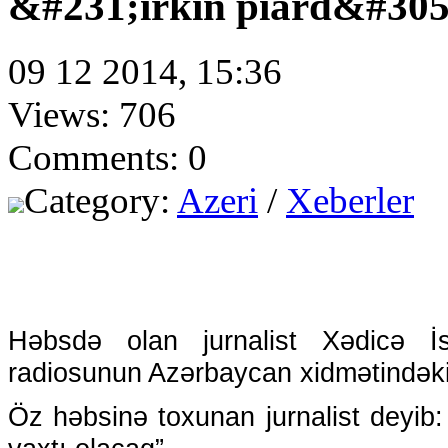
&#231;irkin piard&#305
09 12 2014, 15:36
Views: 706
Comments: 0
Category:
Azeri
/
Xeberler
Həbsdə olan jurnalist Xədicə İ
radiosunun Azərbaycan xidmətindəki 
Öz həbsinə toxunan jurnalist deyib: 