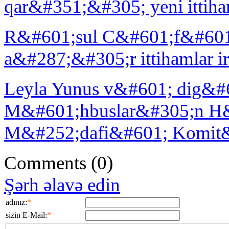
qar&#351;&#305; yeni ittiha
R&#601;sul C&#601;f&#601
a&#287;&#305;r ittihamlar 
Leyla Yunus v&#601; dig&#6
M&#601;hbuslar&#305;n H
M&#252;dafi&#601; Komit&
Comments
(0)
Şərh əlavə edin
adınız:
*
sizin E-Mail:
*