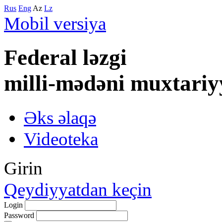
Rus
Eng
Az
Lz
Mobil versiya
Federal lәzgi
milli-mәdәni muxtariy
Əks əlaqə
Videoteka
Girin
Qeydiyyatdan keçin
Login
Password