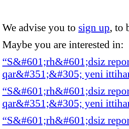
We advise you to
sign up
, to
Maybe you are interested in:
“S&#601;rh&#601;dsiz repo
qar&#351;&#305; yeni ittiha
“S&#601;rh&#601;dsiz repo
qar&#351;&#305; yeni ittiha
“S&#601;rh&#601;dsiz repo