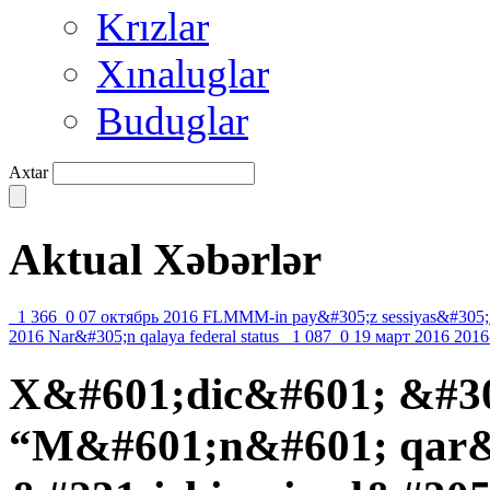
Krızlar
Xınaluglar
Buduglar
Axtar
Aktual Xəbərlər
1 366
0
07 октябрь 2016
FLMMM-in pay&#305;z sessiyas&#305;
2016
Nar&#305;n qalaya federal status
1 087
0
19 март 2016
2016
X&#601;dic&#601; &#3
“M&#601;n&#601; qar&#