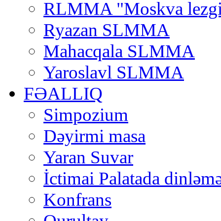
RLMMA "Moskva lezgi
Ryazan SLMMA
Mahacqala SLMMA
Yaroslavl SLMMA
FƏALLIQ
Simpozium
Dəyirmi masa
Yaran Suvar
İctimai Palatada dinləmə
Konfrans
Qurultay