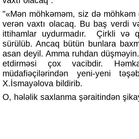
vaxtı olacaq”.
"«Mən möhkəməm, siz də möhkəm olu
verən vaxtı olacaq. Bu baş verdi v
ittihamlar uydurmadır. Çirkli və q
sürülüb. Ancaq bütün bunlara bax
asan deyil. Amma ruhdan düşməyin. İ
etdirməsi çox vacibdir. Həmka
müdafiəçilərindən yeni-yeni təşə
X.İsmayəlova bildirib.
O, hələlik saxlanma şəraitindən şikay