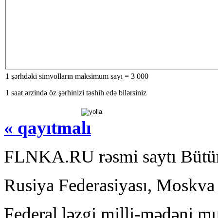
1 şərhdəki simvolların maksimum sayı = 3 000
1 saat ərzində öz şərhinizi təshih edə bilərsiniz
« qayıtmalı
FLNKA.RU rəsmi saytı Bütün
Rusiya Federasiyası, Moskva
Federal ləzgi milli-mədəni mu