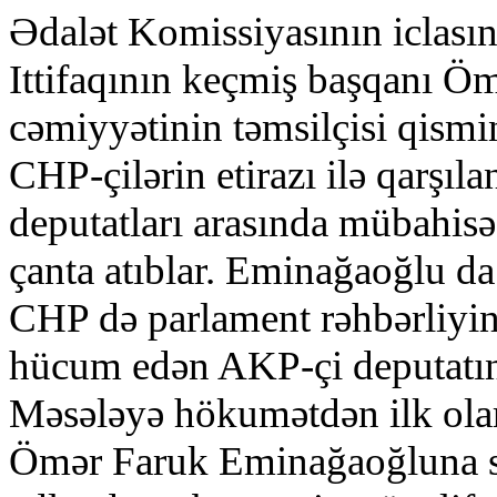
Ədalət Komissiyasının iclas
Ittifaqının keçmiş başqanı 
cəmiyyətinin təmsilçisi qismi
CHP-çilərin etirazı ilə qarşıla
deputatları arasında mübahisə 
çanta atıblar. Eminağaoğlu d
CHP də parlament rəhbərliyi
hücum edən AKP-çi deputatın 
Məsələyə hökumətdən ilk olar
Ömər Faruk Eminağaoğluna sər