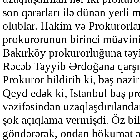
son qərarları ilə dünən yerli
olublar. Hakim və Prokurorlar 
prokurorunun birinci müavini 
Bakırköy prokurorluğuna təyi
Rəcəb Tayyib Ərdoğana qarşı 
Prokuror bildirib ki, baş nazir
Qeyd edək ki, Istanbul baş p
vəzifəsindən uzaqlaşdırıland
şok açıqlama vermişdi. Öz bil
göndərərək, ondan hökumət əl