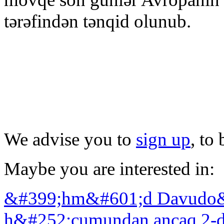
tərəfindən tənqid olunub.
We advise you to
sign up
, to
Maybe you are interested in:
&#399;hm&#601;d Davudo&#
h&#252;cumundan ancaq 2-