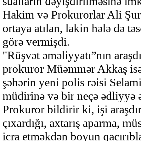
sualların dəyişdirilməsinə im
Hakim və Prokurorlar Ali Şur
ortaya atılan, lakin hələ də t
görə vermişdi.
"Rüşvət əməliyyatı”nın araşdı
prokuror Müəmmər Akkaş isə 
şəhərin yeni polis rəisi Selam
müdirinə və bir neçə ədliyyə 
Prokuror bildirir ki, işi ara
çıxardığı, axtarış aparma, mü
icra etməkdən boyun qaçırıbla