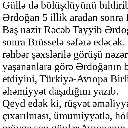
Güllə də bölüşdüyünü bildiri
Ərdoğan 5 illik aradan sonra 
Baş nazir Rəcəb Tayyib Ərdoğ
sonra Brüsselə səfərə edəcək.
rəhbər şəxslərilə görüşü nəzə
yaşananlara görə Ərdoğanın b
etdiyini, Türkiyə-Avropa Birl
əhəmiyyət daşıdığını yazıb.
Qeyd edək ki, rüşvət əməliyyat
çıxarılması, ümumiyyətlə, hö
mövqe son günlər Avropanın d