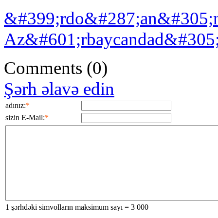
&#399;rdo&#287;an&#305;n
Az&#601;rbaycandad&#305;
Comments
(0)
Şərh əlavə edin
adınız:
*
sizin E-Mail:
*
1 şərhdəki simvolların maksimum sayı = 3 000