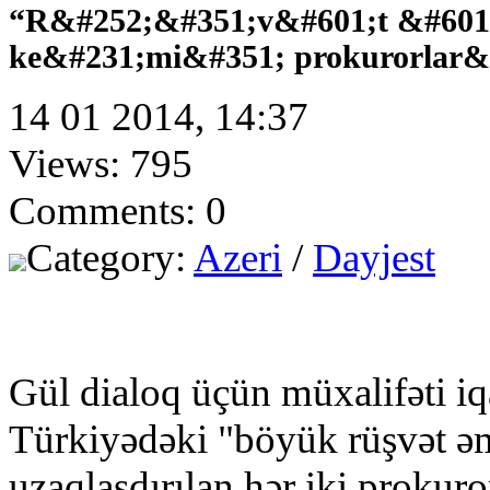
“R&#252;&#351;v&#601;t &#601
ke&#231;mi&#351; prokurorlar&
14 01 2014, 14:37
Views: 795
Comments: 0
Category:
Azeri
/
Dayjest
Gül dialoq üçün müxalifəti i
Türkiyədəki "böyük rüşvət əm
uzaqlaşdırılan hər iki prok