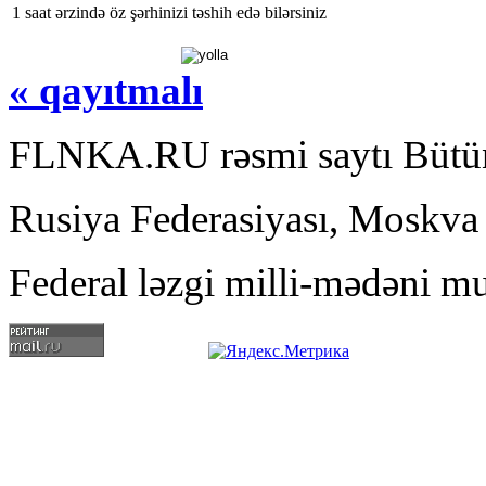
1 saat ərzində öz şərhinizi təshih edə bilərsiniz
« qayıtmalı
FLNKA.RU rəsmi saytı Bütün
Rusiya Federasiyası, Moskva
Federal ləzgi milli-mədəni mu