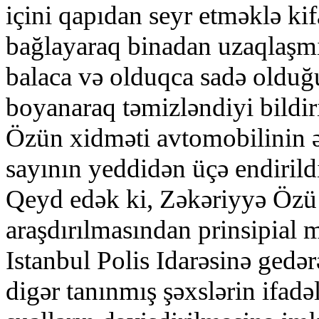
içini qapıdan seyr etməklə kif
bağlayaraq binadan uzaqlaşmı
balaca və olduqca sadə olduğ
boyanaraq təmizləndiyi bildir
Özün xidməti avtomobilinin ə
sayının yeddidən üçə endirild
Qeyd edək ki, Zəkəriyyə Özü
araşdırılmasından prinsipial 
Istanbul Polis Idarəsinə gedə
digər tanınmış şəxslərin ifadə