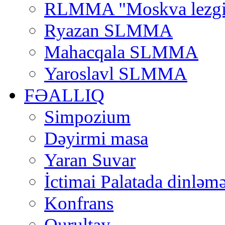
RLMMA "Moskva lezgi
Ryazan SLMMA
Mahacqala SLMMA
Yaroslavl SLMMA
FƏALLIQ
Simpozium
Dəyirmi masa
Yaran Suvar
İctimai Palatada dinləmə
Konfrans
Qurultay