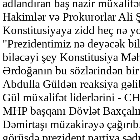
adlandıran baş nazir müxalifət
Hakimlər və Prokurorlar Ali Ş
Konstitusiyaya zidd heç nə y
"Prezidentimiz nə deyəcək b
biləcəyi şey Konstitusiya M
Ərdoğanın bu sözlərindən bir
Abdulla Güldən reaksiya gəl
Gül müxalifət liderlərini - 
MHP başqanı Dövlət Baxçalı
Dəmirtaşı müzakirəyə çağırıb
görüşdə prezident partiya sədr