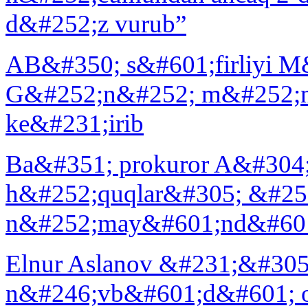
d&#252;z vurub”
AB&#350; s&#601;firliyi M
G&#252;n&#252; m&#252;na
ke&#231;irib
Ba&#351; prokuror A&#304;
h&#252;quqlar&#305; &#25
n&#252;may&#601;nd&#601;
Elnur Aslanov &#231;&#305
n&#246;vb&#601;d&#601; ol