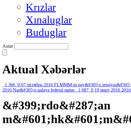
Krızlar
Xınaluglar
Buduglar
Axtar
Aktual Xəbərlər
1 366
0
07 октябрь 2016
FLMMM-in pay&#305;z sessiyas&#305;
2016
Nar&#305;n qalaya federal status
1 087
0
19 март 2016
2016
&#399;rdo&#287;an
m&#601;hk&#601;m&#60