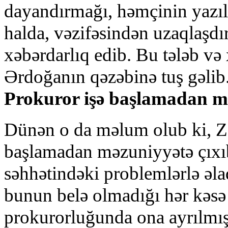
dayandırmağı, həmçinin yazılı
halda, vəzifəsindən uzaqlaşdır
xəbərdarlıq edib. Bu tələb və
Ərdoğanın qəzəbinə tuş gəlib
Prokuror işə başlamadan mə
Dünən o da məlum olub ki, Zə
başlamadan məzuniyyətə çıxı
səhhətindəki problemlərlə əlaq
bunun belə olmadığı hər kəsə
prokurorluğunda ona ayrılmış