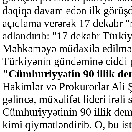
dəqiqə davam edən ilk görüş
açıqlama verərək 17 dekabr "
adlandırıb: "17 dekabr Türki
Məhkəməyə müdaxilə edilməsi
Türkiyənin gündəminə ciddi 
"Cümhuriyyətin 90 illik dem
Hakimlər və Prokurorlar Ali Ş
gəlincə, müxalifət lideri irəli
Cümhuriyyətinin 90 illik demo
kimi qiymətləndirib. O, bu ist