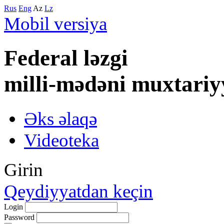
Rus
Eng
Az
Lz
Mobil versiya
Federal lәzgi
milli-mәdәni muxtariy
Əks əlaqə
Videoteka
Girin
Qeydiyyatdan keçin
Login
Password