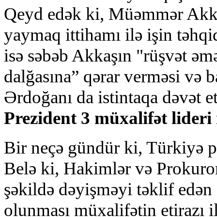
Qeyd edək ki, Müəmmər Akkaş 
yaymaq ittihamı ilə işin təhqi
isə səbəb Akkaşın "rüşvət əmə
dalğasına” qərar verməsi və b
Ərdoğanı da istintaqa dəvət et
Prezident 3 müxalifət lideri
Bir neçə gündür ki, Türkiyə p
Belə ki, Hakimlər və Prokuro
şəkildə dəyişməyi təklif edən
olunması müxalifətin etirazı i