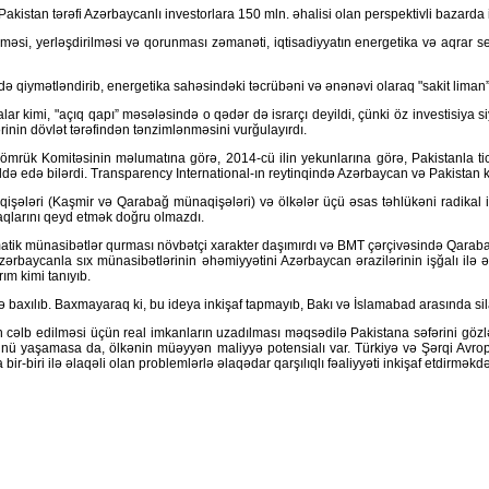
 Pakistan tərəfi Azərbaycanlı investorlara 150 mln. əhalisi olan perspektivli bazarda
məsi, yerləşdirilməsi və qorunması zəmanəti, iqtisadiyyatın energetika və aqrar se
 qiymətləndirib, energetika sahəsindəki təcrübəni və ənənəvi olaraq "sakit liman” 
lar kimi, "açıq qapı” məsələsində o qədər də israrçı deyildi, çünki öz investisiya si
rinin dövlət tərəfindən tənzimlənməsini vurğulayırdı.
Gömrük Komitəsinin məlumatına görə, 2014-cü ilin yekunlarına görə, Pakistanla tica
əldə edə bilərdi. Transparency International-ın reytinqində Azərbaycan və Pakistan 
işələri (Kaşmir və Qarabağ münaqişələri) və ölkələr üçü əsas təhlükəni radikal isl
aqlarını qeyd etmək doğru olmazdı.
matik münasibətlər qurması növbətçi xarakter daşımırdı və BMT çərçivəsində Qarabağ 
ın Azərbaycanla sıx münasibətlərinin əhəmiyyətini Azərbaycan ərazilərinin işğalı 
ım kimi tanıyıb.
baxılıb. Baxmayaraq ki, bu ideya inkişaf tapmayıb, Bakı və İslamabad arasında sila
nın cəlb edilməsi üçün real imkanların uzadılması məqsədilə Pakistana səfərini g
ünü yaşamasa da, ölkənin müəyyən maliyyə potensialı var. Türkiyə və Şərqi Avropad
biri ilə əlaqəli olan problemlərlə əlaqədar qarşılıqlı fəaliyyəti inkişaf etdirməkdə