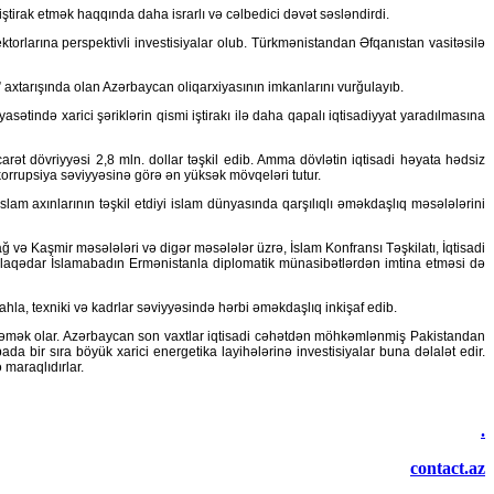
 iştirak etmək haqqında daha israrlı və cəlbedici dəvət səsləndirdi.
ktorlarına perspektivli investisiyalar olub. Türkmənistandan Əfqanıstan vasitəsilə
axtarışında olan Azərbaycan oliqarxiyasının imkanlarını vurğulayıb.
yasətində xarici şəriklərin qismi iştirakı ilə daha qapalı iqtisadiyyat yaradılmasına
rət dövriyyəsi 2,8 mln. dollar təşkil edib. Amma dövlətin iqtisadi həyata hədsiz
korrupsiya səviyyəsinə görə ən yüksək mövqeləri tutur.
am axınlarının təşkil etdiyi islam dünyasında qarşılıqlı əməkdaşlıq məsələlərini
və Kaşmir məsələləri və digər məsələlər üzrə, İslam Konfransı Təşkilatı, İqtisadi
ilə əlaqədar İslamabadın Ermənistanla diplomatik münasibətlərdən imtina etməsi də
hla, texniki və kadrlar səviyyəsində hərbi əməkdaşlıq inkişaf edib.
özləmək olar. Azərbaycan son vaxtlar iqtisadi cəhətdən möhkəmlənmiş Pakistandan
a bir sıra böyük xarici energetika layihələrinə investisiyalar buna dəlalət edir.
 maraqlıdırlar.
.
contact.az