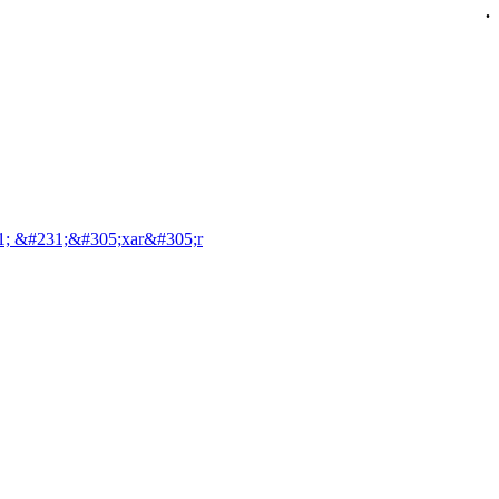
.
1; &#231;&#305;xar&#305;r