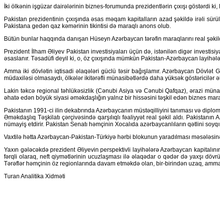
İki ölkənin işgüzar dairələrinin biznes-forumunda prezidentlərin çıxışı göstərdi ki,
Pakistan prezidentinin çıxışında əsas məqam kapitalların azad şəkildə irəli sürül
Pakistana gedən qaz kəmərinin tikintisi də maraqlı anons olub.
Bütün bunlar haqqında danışan Hüseyn Azərbaycan tərəfin maraqlarını real şəkildə
Prezident İlham Əliyev Pakistan investisiyaları üçün də, istənilən digər investisiya
əsaslanır. Təsadüfi deyil ki, o, öz çıxışında mümkün Pakistan-Azərbaycan layihələ
Amma iki dövlətin iqtisadi əlaqələri güclü təsir bağışlamır. Azərbaycan Dövlət 
müdaxiləsi olmasaydı, ölkələr ikitərəfli münasibətlərdə daha yüksək göstəricilər 
Lakin təkcə regional təhlükəsizlik (Cənubi Asiya və Cənubi Qafqaz), ərazi münaq
əhatə edən böyük siyasi əməkdaşlığın yalnız bir hissəsini təşkil edən biznes mar
Pakistanın 1991-ci ilin dekabrında Azərbaycanın müstəqilliyini tanıması və diplo
Əməkdaşlıq Təşkilatı çərçivəsində qarşılıqlı fəaliyyət real şəkil aldı. Pakistan
nümayiş etdirir. Pakistan Senatı həmçinin Xocalıda azərbaycanlıların qətlini soyqır
Vaxtilə hətta Azərbaycan-Pakistan-Türkiyə hərbi blokunun yaradılması məsələsinə 
Yaxın gələcəkdə prezident Əliyevin perspektivli layihələrə Azərbaycan kapitalı
fərqli olaraq, neft qiymətlərinin ucuzlaşması ilə əlaqədar o qədər də yaxşı dövr
Tərəflər həmçinin öz regionlarında davam etməkdə olan, bir-birindən uzaq, amma bir-
Turan Analitika Xidməti