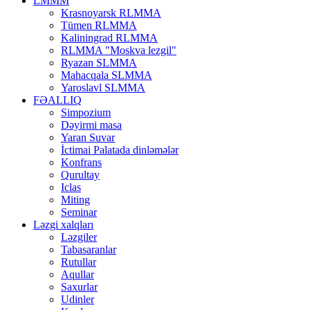
LMMM
Krasnoyarsk RLMMA
Tümen RLMMA
Kaliningrad RLMMA
RLMMA "Moskva lezgil"
Ryazan SLMMA
Mahacqala SLMMA
Yaroslavl SLMMA
FƏALLIQ
Simpozium
Dəyirmi masa
Yaran Suvar
İctimai Palatada dinləmələr
Konfrans
Qurultay
Iclas
Miting
Seminar
Ləzgi xalqları
Ləzgiler
Tabasaranlar
Rutullar
Aqullar
Saxurlar
Udinler