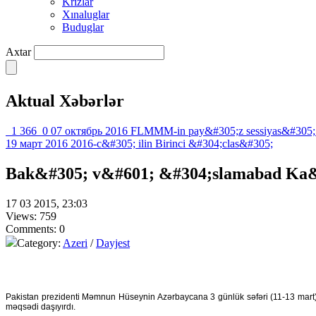
Krızlar
Xınaluglar
Buduglar
Axtar
Aktual Xəbərlər
1 366
0
07 октябрь 2016
FLMMM-in pay&#305;z sessiyas&#305;
19 март 2016
2016-c&#305; ilin Birinci &#304;clas&#305;
Bak&#305; v&#601; &#304;slamabad Ka&
17 03 2015, 23:03
Views: 759
Comments: 0
Category:
Azeri
/
Dayjest
Pakistan prezidenti Məmnun Hüseynin Azərbaycana 3 günlük səfəri (11-13 mart) 
məqsədi daşıyırdı.