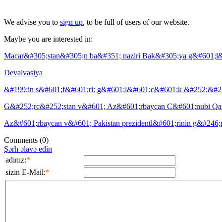
We advise you to
sign up
, to be full of users of our website.
Maybe you are interested in:
Macar&#305;stan&#305;n ba&#351; naziri Bak&#305;ya g&#601;l
Devalvasiya
&#199;in s&#601;f&#601;ri: g&#601;l&#601;c&#601;k &#252;&#23
G&#252;rc&#252;stan v&#601; Az&#601;rbaycan C&#601;nubi Qaf
Az&#601;rbaycan v&#601; Pakistan prezidentl&#601;rinin g&#24
Comments
(0)
Şərh əlavə edin
adınız:
*
sizin E-Mail:
*