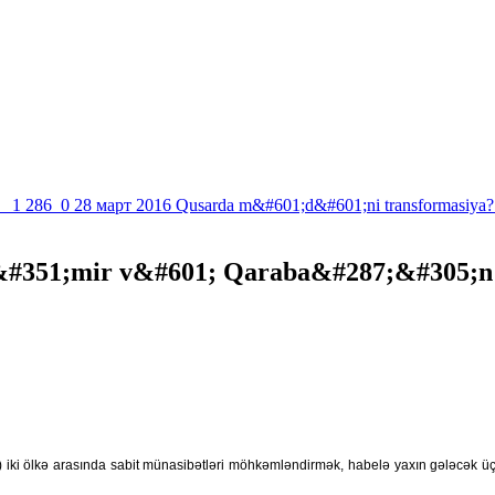
1 286
0
28 март 2016
Qusarda m&#601;d&#601;ni transformasiya?
#351;mir v&#601; Qaraba&#287;&#305;n t
iki ölkə arasında sabit münasibətləri möhkəmləndirmək, habelə yaxın gələcək üçün