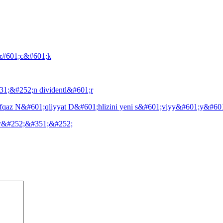
&#601;c&#601;k
1;&#252;n dividentl&#601;r
qaz N&#601;qliyyat D&#601;hlizini yeni s&#601;viyy&#601;y&#60
6;r&#252;&#351;&#252;