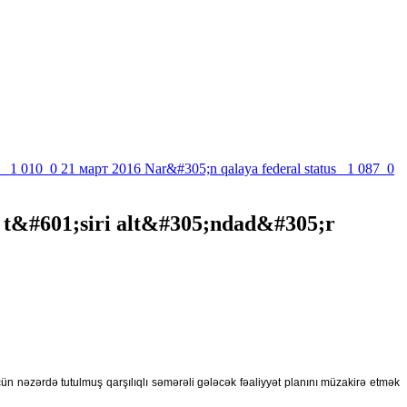
1 010
0
21 март 2016
Nar&#305;n qalaya federal status
1 087
0
&#601;siri alt&#305;ndad&#305;r
 nəzərdə tutulmuş qarşılıqlı səmərəli gələcək fəaliyyət planını müzakirə etmək