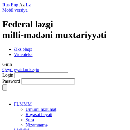
Rus
Eng
Az
Lz
Mobil versiya
Federal lәzgi
milli-mәdәni muxtariyyәti
Əks əlaqə
Videoteka
Girin
Qeydiyyatdan keçin
Login
Password
FLMMM
Ümumi məlumat
Rəyasət heyəti
Şura
Nizamnamə