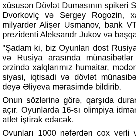
xüsusən Dövlət Dumasının spikeri Se
Dvorkoviç və Sergey Rogozin, xari
milyarder Alişer Usmanov, bank V
prezidenti Aleksandr Jukov və başqal
"Şadam ki, biz Oyunları dost Rusiya
və Rusiya arasında münasibətlər 
ərzində xalqlarımız humaitar, mədəni,
siyasi, iqtisadi və dövlət münasibət
deyə Əliyeva mərasimdə bildirib.
Onun sözlərinə görə, qarşıda duran
açır. Oyunlarda 16-sı olimpiya idm
atlet iştirak edəcək.
Oyunları 1000 nəfərdən çox yerli v