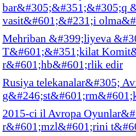
bar&#305;&#351;&#305;q 
vasit&#601;&#231;i olma&#2
Mehriban &#399;liyeva &#3
T&#601;&#351;kilat Komit
r&#601;hb&#601;rlik edir
Rusiya telekanalar&#305; 
g&#246;st&#601;rm&#601;k 
2015-ci il Avropa Oyunlar&
r&#601;mzl&#601;rini t&#60