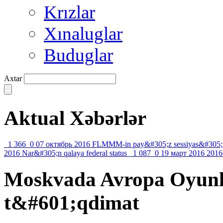
Krızlar
Xınaluglar
Buduglar
Axtar
Aktual Xəbərlər
1 366
0
07 октябрь 2016
FLMMM-in pay&#305;z sessiyas&#305;
2016
Nar&#305;n qalaya federal status
1 087
0
19 март 2016
2016
Moskvada Avropa Oyun
t&#601;qdimat