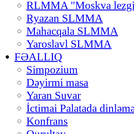
RLMMA "Moskva lezgi
Ryazan SLMMA
Mahacqala SLMMA
Yaroslavl SLMMA
FƏALLIQ
Simpozium
Dəyirmi masa
Yaran Suvar
İctimai Palatada dinləmə
Konfrans
Qurultay