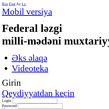
Rus
Eng
Az
Lz
Mobil versiya
Federal lәzgi
milli-mәdәni muxtariy
Əks əlaqə
Videoteka
Girin
Qeydiyyatdan keçin
Login
Password