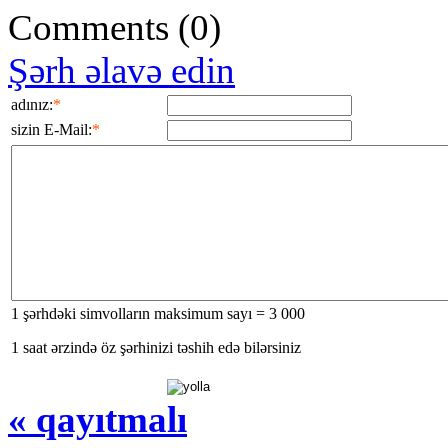
Comments
(0)
Şərh əlavə edin
adınız:
*
sizin E-Mail:
*
1 şərhdəki simvolların maksimum sayı = 3 000
1 saat ərzində öz şərhinizi təshih edə bilərsiniz
« qayıtmalı