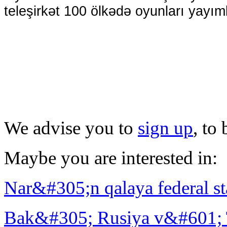
teleşirkət 100 ölkədə oyunları yayı
We advise you to
sign up
, to
Maybe you are interested in:
Nar&#305;n qalaya federal st
Bak&#305; Rusiya v&#601;