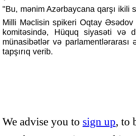
"Bu, mənim Azərbaycana qarşı ikili st
Milli Məclisin spikeri Oqtay Əsədov 
komitəsində, Hüquq siyasəti və d
münasibətlər və parlamentlərarası 
tapşırıq verib.
We advise you to
sign up
, to