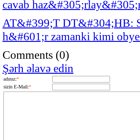
cavab haz&#305;rlay&#305;
AT&#399;T DT&#304;HB: Se
h&#601;r zamanki kimi obyek
Comments
(0)
Şərh əlavə edin
adınız:
*
sizin E-Mail:
*