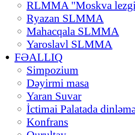
RLMMA "Moskva lezgi
Ryazan SLMMA
Mahacqala SLMMA
Yaroslavl SLMMA
FƏALLIQ
Simpozium
Dəyirmi masa
Yaran Suvar
İctimai Palatada dinləmə
Konfrans
Qurultay