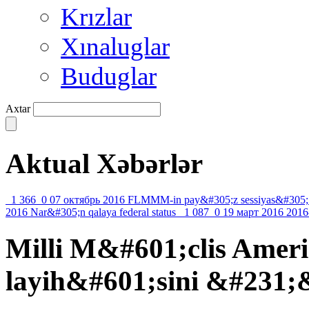
Krızlar
Xınaluglar
Buduglar
Axtar
Aktual Xəbərlər
1 366
0
07 октябрь 2016
FLMMM-in pay&#305;z sessiyas&#305;
2016
Nar&#305;n qalaya federal status
1 087
0
19 март 2016
2016
Milli M&#601;clis Amer
layih&#601;sini &#231