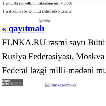
1 şərhdəki simvolların maksimum sayı = 3 000
1 saat ərzində öz şərhinizi təshih edə bilərsiniz
« qayıtmalı
FLNKA.RU rəsmi saytı Bütün
Rusiya Federasiyası, Moskva
Federal ləzgi milli-mədəni mu