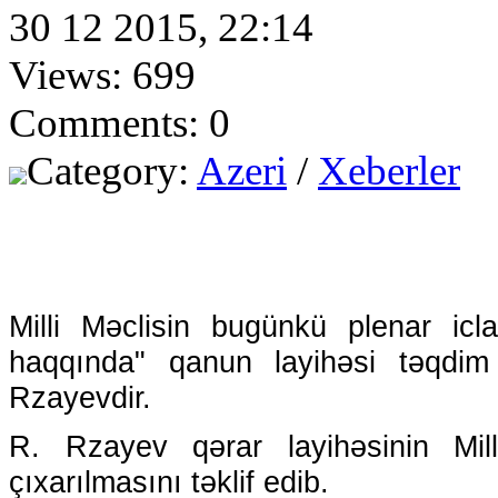
30 12 2015, 22:14
Views: 699
Comments: 0
Category:
Azeri
/
Xeberler
Milli Məclisin bugünkü plenar icl
haqqında" qanun layihəsi təqdim
Rzayevdir.
R. Rzayev qərar layihəsinin Mil
çıxarılmasını təklif edib.