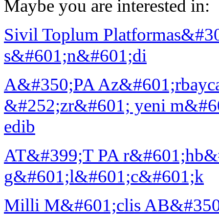
Maybe you are interested in:
Sivil Toplum Platformas&#
s&#601;n&#601;di
A&#350;PA Az&#601;rbayca
&#252;zr&#601; yeni m&#6
edib
AT&#399;T PA r&#601;hb&#
g&#601;l&#601;c&#601;k
Milli M&#601;clis AB&#350