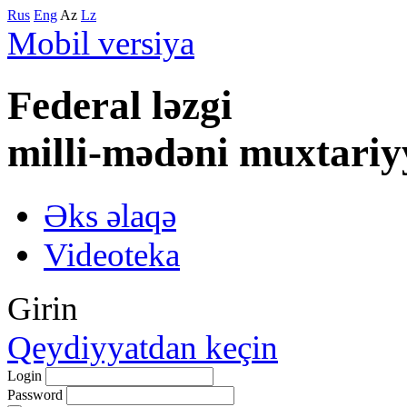
Rus
Eng
Az
Lz
Mobil versiya
Federal lәzgi
milli-mәdәni muxtariy
Əks əlaqə
Videoteka
Girin
Qeydiyyatdan keçin
Login
Password