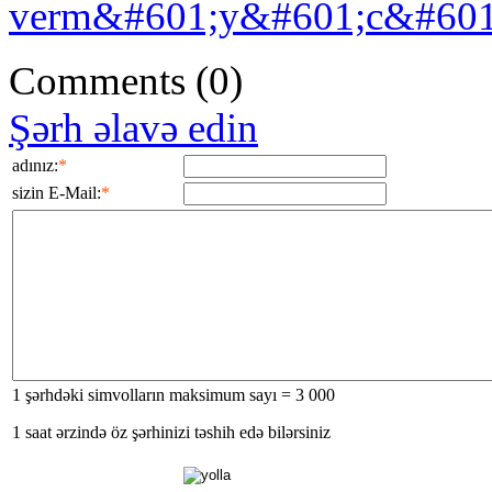
verm&#601;y&#601;c&#601
Comments
(0)
Şərh əlavə edin
adınız:
*
sizin E-Mail:
*
1 şərhdəki simvolların maksimum sayı = 3 000
1 saat ərzində öz şərhinizi təshih edə bilərsiniz