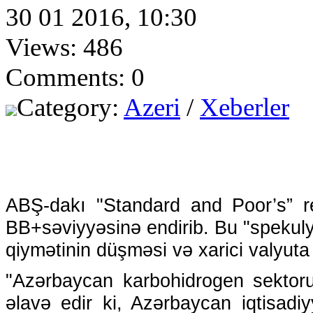
30 01 2016, 10:30
Views: 486
Comments: 0
Category:
Azeri
/
Xeberler
ABŞ-dakı "Standard and Poor’s” rey
BB+səviyyəsinə endirib. Bu "spekulyat
qiymətinin düşməsi və xarici valyuta 
"Azərbaycan karbohidrogen sektorund
əlavə edir ki, Azərbaycan iqtisadiy