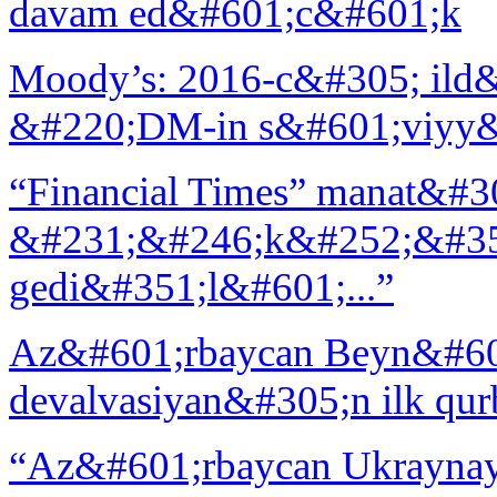
davam ed&#601;c&#601;k
Moody’s: 2016-c&#305; ild
&#220;DM-in s&#601;viyy&#
“Financial Times” manat&#3
&#231;&#246;k&#252;&#35
gedi&#351;l&#601;...”
Az&#601;rbaycan Beyn&#60
devalvasiyan&#305;n ilk qu
“Az&#601;rbaycan Ukraynaya