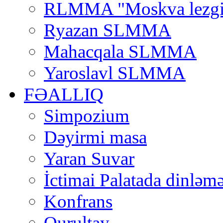
RLMMA "Moskva lezgi
Ryazan SLMMA
Mahacqala SLMMA
Yaroslavl SLMMA
FƏALLIQ
Simpozium
Dəyirmi masa
Yaran Suvar
İctimai Palatada dinləmə
Konfrans
Qurultay