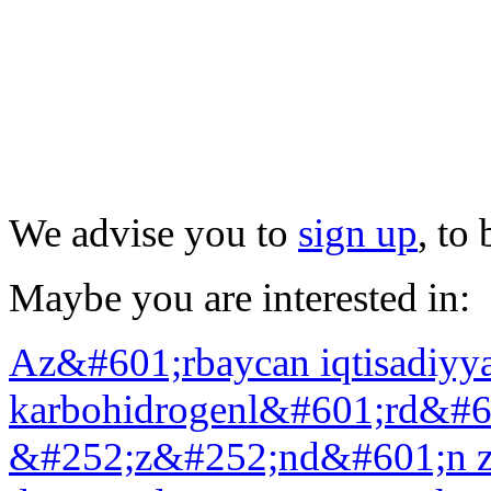
We advise you to
sign up
, to
Maybe you are interested in:
Az&#601;rbaycan iqtisadiyya
karbohidrogenl&#601;rd&#6
&#252;z&#252;nd&#601;n 