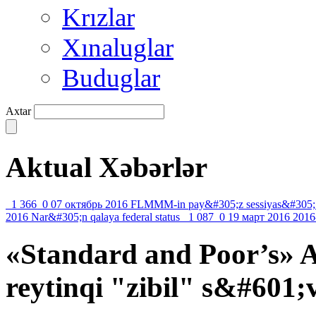
Krızlar
Xınaluglar
Buduglar
Axtar
Aktual Xəbərlər
1 366
0
07 октябрь 2016
FLMMM-in pay&#305;z sessiyas&#305;
2016
Nar&#305;n qalaya federal status
1 087
0
19 март 2016
2016
«Standard and Poor’s»
reytinqi "zibil" s&#601