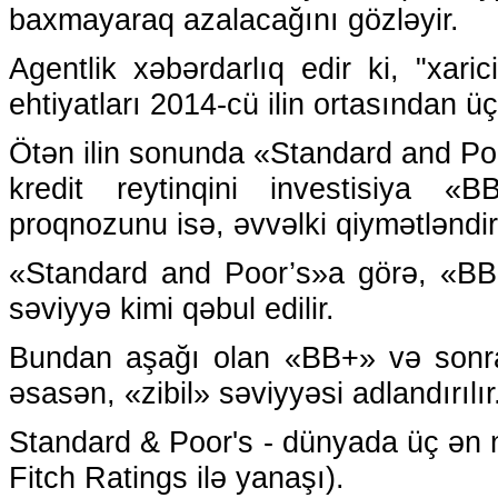
baxmayaraq azalacağını gözləyir.
Agentlik xəbərdarlıq edir ki, "xari
ehtiyatları 2014-cü ilin ortasından ü
Ötən ilin sonunda «Standard and Poo
kredit reytinqini investisiya «B
proqnozunu isə, əvvəlki qiymətləndi
«Standard and Poor’s»a görə, «BBB
səviyyə kimi qəbul edilir.
Bundan aşağı olan «BB+» və sonrak
əsasən, «zibil» səviyyəsi adlandırılır
Standard & Poor's - dünyada üç ən nü
Fitch Ratings ilə yanaşı).