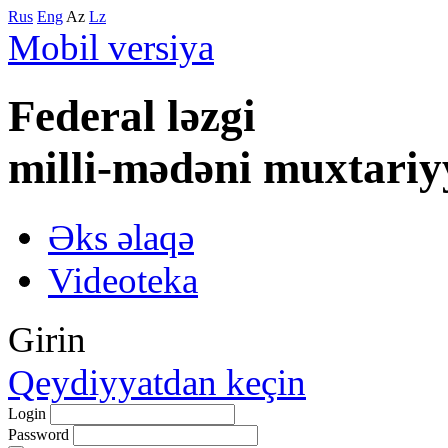
Rus
Eng
Az
Lz
Mobil versiya
Federal lәzgi
milli-mәdәni muxtariy
Əks əlaqə
Videoteka
Girin
Qeydiyyatdan keçin
Login
Password