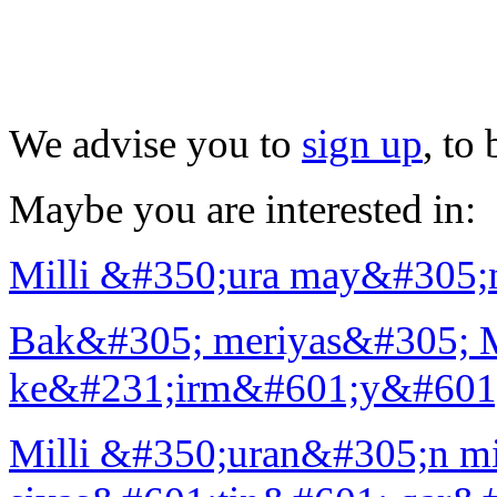
We advise you to
sign up
, to
Maybe you are interested in:
Milli &#350;ura may&#305;n
Bak&#305; meriyas&#305; Mi
ke&#231;irm&#601;y&#601; 
Milli &#350;uran&#305;n mi