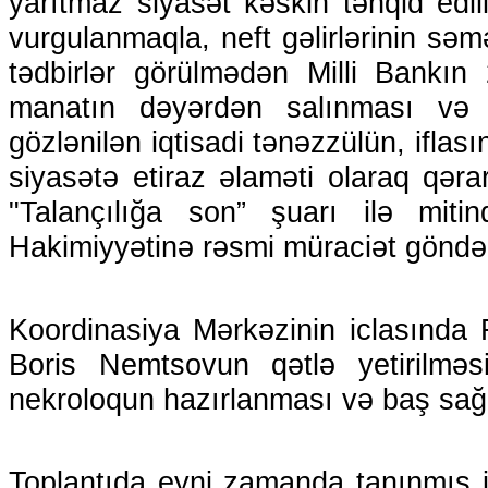
yarıtmaz siyasət kəskin tənqid edili
vurgulanmaqla, neft gəlirlərinin səm
tədbirlər görülmədən Milli Bankın 
manatın dəyərdən salınması və 
gözlənilən iqtisadi tənəzzülün, iflası
siyasətə etiraz əlaməti olaraq qərar
"Talançılığa son” şuarı ilə miti
Hakimiyyətinə rəsmi müraciət göndər
Koordinasiya Mərkəzinin iclasında 
Boris Nemtsovun qətlə yetirilməs
nekroloqun hazırlanması və baş sağlı
Toplantıda eyni zamanda tanınmış ju