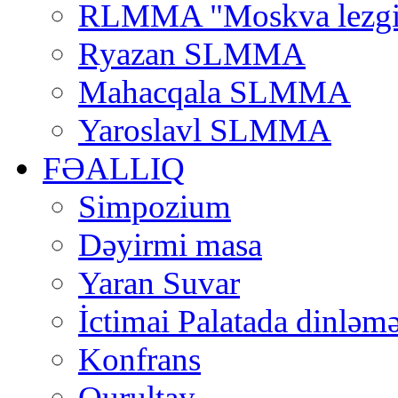
RLMMA "Moskva lezgi
Ryazan SLMMA
Mahacqala SLMMA
Yaroslavl SLMMA
FƏALLIQ
Simpozium
Dəyirmi masa
Yaran Suvar
İctimai Palatada dinləmə
Konfrans
Qurultay