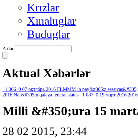
Krızlar
Xınaluglar
Buduglar
Axtar
Aktual Xəbərlər
1 366
0
07 октябрь 2016
FLMMM-in pay&#305;z sessiyas&#305;
2016
Nar&#305;n qalaya federal status
1 087
0
19 март 2016
2016
Milli &#350;ura 15 mart
28 02 2015, 23:44