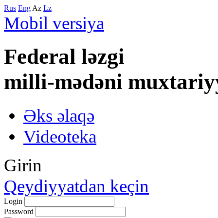
Rus
Eng
Az
Lz
Mobil versiya
Federal lәzgi
milli-mәdәni muxtariy
Əks əlaqə
Videoteka
Girin
Qeydiyyatdan keçin
Login
Password