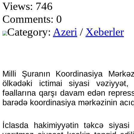
Views: 746
Comments: 0
Category:
Azeri
/
Xeberler
Milli Şuranın Koordinasiya Mərkəzi
ölkədəki ictimai siyasi vəziyyət
fəallarına qarşı davam edən repres
barədə koordinasiya mərkəzinin acıql
İclasda hakimiyyətin təkcə siyasi