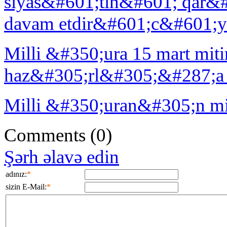
siyas&#601;tin&#601; qar&
davam etdir&#601;c&#601;y
Milli &#350;ura 15 mart mit
haz&#305;rl&#305;&#287;a
Milli &#350;uran&#305;n mi
Comments
(0)
Şərh əlavə edin
adınız:
*
sizin E-Mail:
*