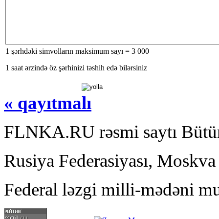
1 şərhdəki simvolların maksimum sayı = 3 000
1 saat ərzində öz şərhinizi təshih edə bilərsiniz
« qayıtmalı
FLNKA.RU rəsmi saytı Bütün
Rusiya Federasiyası, Moskva
Federal ləzgi milli-mədəni mu