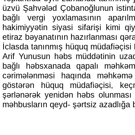
üzvü Şahvələd Çobanoğlunun istintaq
bağlı vergi yoxlamasının aparıl
hakimiyyətin siyasi sifarişi kimi q
etiraz bəyanatının hazırlanması qəra
İclasda tanınmış hüquq müdafiəçisi 
Arif Yunusun həbs müddətinin uzadı
bağlı həbsxanada qapalı məhkəm
cərimələnməsi haqında məhkəmə 
göstərən hüquq müdafiəçisi, k
şərlənərək yenidən həbs olunması p
məhbusların qeyd- şərtsiz azadlığa 