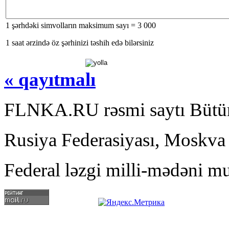
1 şərhdəki simvolların maksimum sayı = 3 000
1 saat ərzində öz şərhinizi təshih edə bilərsiniz
« qayıtmalı
FLNKA.RU rəsmi saytı Bütün
Rusiya Federasiyası, Moskva
Federal ləzgi milli-mədəni mu