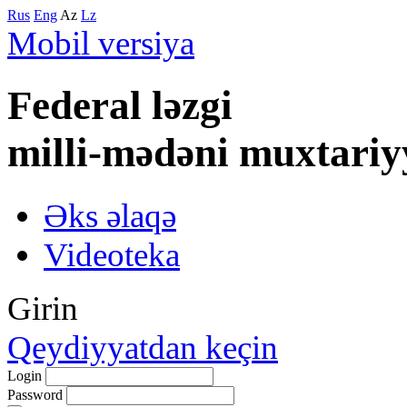
Rus
Eng
Az
Lz
Mobil versiya
Federal lәzgi
milli-mәdәni muxtariy
Əks əlaqə
Videoteka
Girin
Qeydiyyatdan keçin
Login
Password