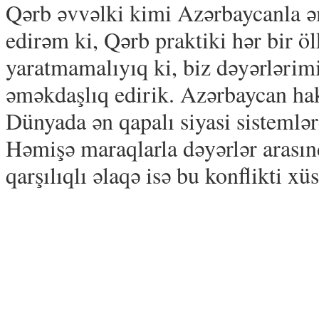
Qərb əvvəlki kimi Azərbaycanla ə
edirəm ki, Qərb praktiki hər bir ö
yaratmamalıyıq ki, biz dəyərlərim
əməkdaşlıq edirik. Azərbaycan ha
Dünyada ən qapalı siyasi sistemlə
Həmişə maraqlarla dəyərlər arasın
qarşılıqlı əlaqə isə bu konflikti xü