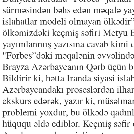
sürməsindən bəhs edən məqalə ya
islahatlar modeli olmayan ölkədir
ölkəmizdəki keçmiş səfiri Metyu 
yayımlanmış yazısına cavab kimi 
"Forbes”dəki məqalənin əvvəlində 
Brayza Azərbaycanın Qərb üçün b
Bildirir ki, hətta Iranda siyasi i
Azərbaycandakı proseslərdən ilham
ekskurs edərək, yazır ki, müsəlma
problemi yoxdur, bu ölkədə qadınl
hüququ əldə ediblər. Keçmiş səfir