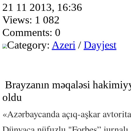
21 11 2013, 16:36
Views: 1 082
Comments: 0
Category:
Azeri
/
Dayjest
Brayzanın məqaləsi hakimiyyə
oldu
«Azərbaycanda açıq-aşkar avtorit
Dünyaca nüfuzlu "Forbes” jurnalı