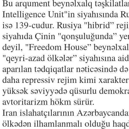
Bu arqument beynəlxalq təşkilatla
Intelligence Unit"in siyahısında 
isə 139-cudur. Rusiya "hibrid” re
siyahıda Çinin "qonşuluğunda” yer
deyil, "Freedom House” beynəlxal
"qeyri-azad ölkələr” siyahısına ai
aparılan tədqiqatlar nəticəsində 
daha repressiv rejim kimi xarakte
yüksək səviyyədə qüsurlu demokra
avtoritarizm hökm sürür.
Iran islahatçılarının Azərbaycanda
ölkədən ilhamlanmalı olduğu haqda 