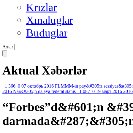
Krızlar
Xınaluglar
Buduglar
Axtar
Aktual Xəbərlər
1 366
0
07 октябрь 2016
FLMMM-in pay&#305;z sessiyas&#305;
2016
Nar&#305;n qalaya federal status
1 087
0
19 март 2016
2016
“Forbes”d&#601;n &#399
darmada&#287;&#305;n