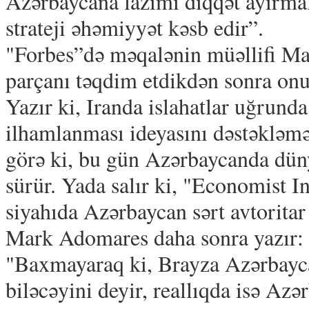
Azərbaycana lazımi diqqət ayırmal
strateji əhəmiyyət kəsb edir”.
"Forbes”də məqalənin müəllifi Ma
parçanı təqdim etdikdən sonra onun 
Yazır ki, Iranda islahatlar uğrun
ilhamlanması ideyasını dəstəkləmə
görə ki, bu gün Azərbaycanda düny
sürür. Yada salır ki, "Economist I
siyahıda Azərbaycan sərt avtoritar
Mark Adomares daha sonra yazır:
"Baxmayaraq ki, Brayza Azərbayca
biləcəyini deyir, reallıqda isə Az