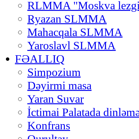
RLMMA "Moskva lezgi
Ryazan SLMMA
Mahacqala SLMMA
Yaroslavl SLMMA
FƏALLIQ
Simpozium
Dəyirmi masa
Yaran Suvar
İctimai Palatada dinləmə
Konfrans
Qurultay