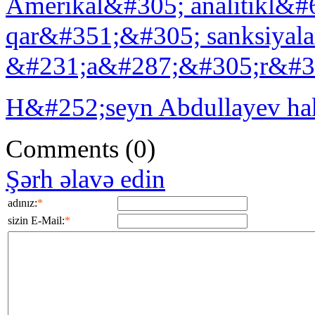
Amerikal&#305; analitikl&
qar&#351;&#305; sanksiyal
&#231;a&#287;&#305;r&#30
H&#252;seyn Abdullayev hak
Comments
(0)
Şərh əlavə edin
adınız:
*
sizin E-Mail:
*