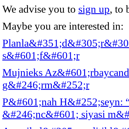
We advise you to
sign up
, to
Maybe you are interested in:
Planla&#351;d&#305;r&#3
s&#601;f&#601;r
Mujnieks Az&#601;rbaycanda
g&#246;rm&#252;r
P&#601;nah H&#252;seyn: “
&#246;nc&#601; siyasi m&#6