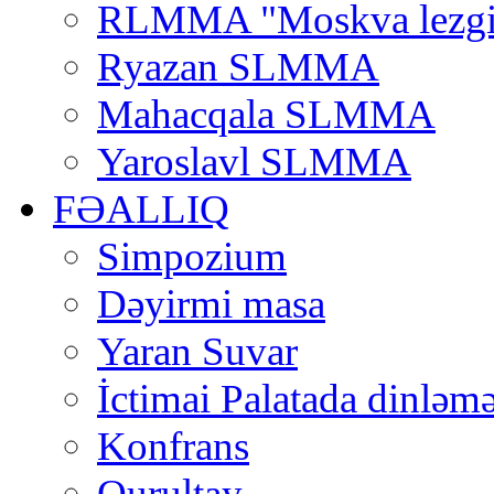
RLMMA "Moskva lezgi
Ryazan SLMMA
Mahacqala SLMMA
Yaroslavl SLMMA
FƏALLIQ
Simpozium
Dəyirmi masa
Yaran Suvar
İctimai Palatada dinləmə
Konfrans
Qurultay