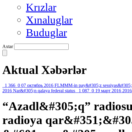
Krızlar
Xınaluglar
Buduglar
Axtar
Aktual Xəbərlər
1 366
0
07 октябрь 2016
FLMMM-in pay&#305;z sessiyas&#305;
2016
Nar&#305;n qalaya federal status
1 087
0
19 март 2016
2016
“Azadl&#305;q” radios
radioya qar&#351;&#305