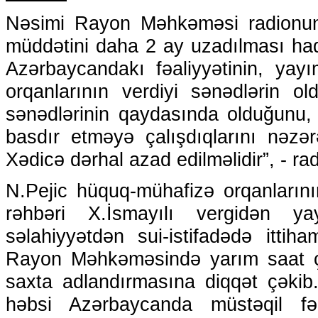
Nəsimi Rayon Məhkəməsi radionun a
müddətini daha 2 ay uzadılması haq
Azərbaycandakı fəaliyyətinin, yay
orqanlarının verdiyi sənədlərin o
sənədlərinin qaydasında olduğunu,
basdır etməyə çalışdıqlarını nəzər
Xədicə dərhal azad edilməlidir”, - ra
N.Pejic hüquq-mühafizə orqanların
rəhbəri X.İsmayılı vergidən y
səlahiyyətdən sui-istifadədə itti
Rayon Məhkəməsində yarım saat çıxı
saxta adlandırmasına diqqət çəkib.
həbsi Azərbaycanda müstəqil fəa