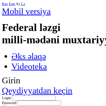
Rus
Eng
Az
Lz
Mobil versiya
Federal lәzgi
milli-mәdәni muxtariy
Əks əlaqə
Videoteka
Girin
Qeydiyyatdan keçin
Login
Password