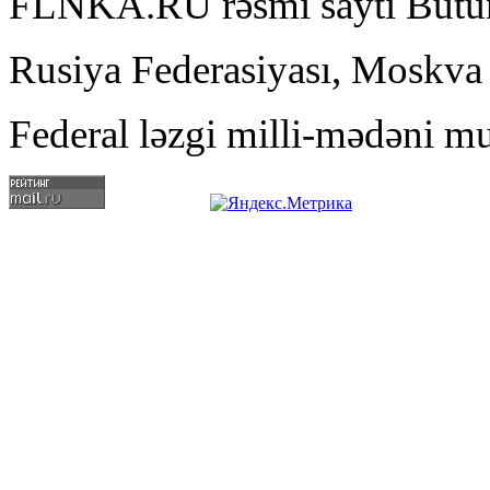
FLNKA.RU rəsmi saytı Bütün
Rusiya Federasiyası, Moskva
Federal ləzgi milli-mədəni mu