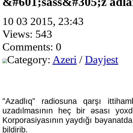
&#601;sass&#305;z adl
10 03 2015, 23:43
Views: 543
Comments: 0
Category:
Azeri
/
Dayjest
"Azadlıq” radiosuna qarşı ittiha
uzadılmasının heç bir əsası yoxd
Korporasiyasının yaydığı bəyanatda 
bildirib.