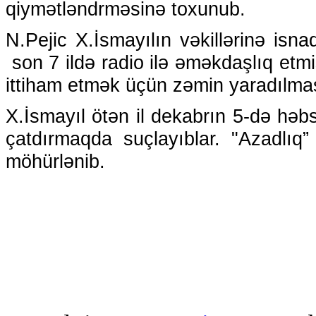
qiymətləndrməsinə toxunub.
N.Pejic X.İsmayılın vəkillərinə isna
son 7 ildə radio ilə əməkdaşlıq etmi
ittiham etmək üçün zəmin yaradılmas
X.İsmayıl ötən il dekabrın 5-də həbs
çatdırmaqda suçlayıblar. "Azadlıq
möhürlənib.