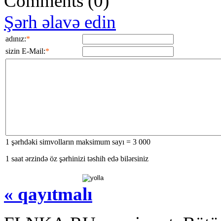
Comments
(0)
Şərh əlavə edin
adınız:
*
sizin E-Mail:
*
1 şərhdəki simvolların maksimum sayı = 3 000
1 saat ərzində öz şərhinizi təshih edə bilərsiniz
« qayıtmalı