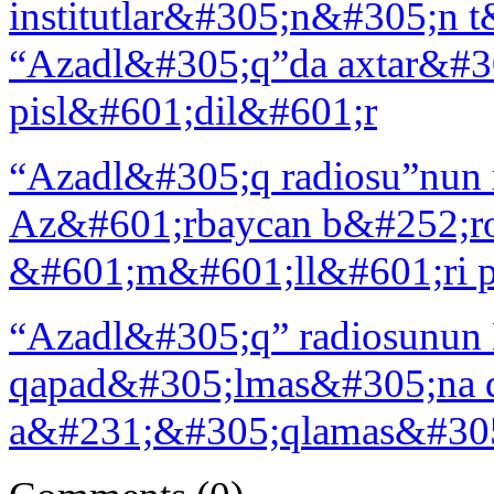
institutlar&#305;n&#305;n 
“Azadl&#305;q”da axtar&#
pisl&#601;dil&#601;r
“Azadl&#305;q radiosu”nun
Az&#601;rbaycan b&#252;r
&#601;m&#601;ll&#601;ri p
“Azadl&#305;q” radiosunun 
qapad&#305;lmas&#305;na d
a&#231;&#305;qlamas&#30