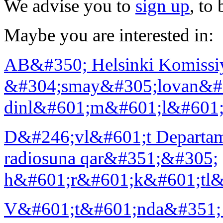
We advise you to
sign up
, to
Maybe you are interested in:
AB&#350; Helsinki Komiss
&#304;smay&#305;lovan&#3
dinl&#601;m&#601;l&#601;
D&#246;vl&#601;t Departa
radiosuna qar&#351;&#305;
h&#601;r&#601;k&#601;tl&
V&#601;t&#601;nda&#351; 