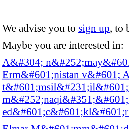
We advise you to
sign up
, to
Maybe you are interested in:
A&#304; n&#252;may&#601;
Erm&#601;nistan v&#601; 
t&#601;msil&#231;il&#601;
m&#252;naqi&#351;&#601;s
ed&#601;c&#601;kl&#601;r
Elmar M&#601;mm&#601;dya