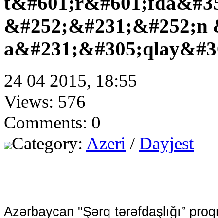
t&#601;r&#601;fda&#3
&#252;&#231;&#252;n &
a&#231;&#305;qlay&#3
24 04 2015, 18:55
Views: 576
Comments: 0
Category:
Azeri
/
Dayjest
Azərbaycan "Şərq tərəfdaşlığı” proq