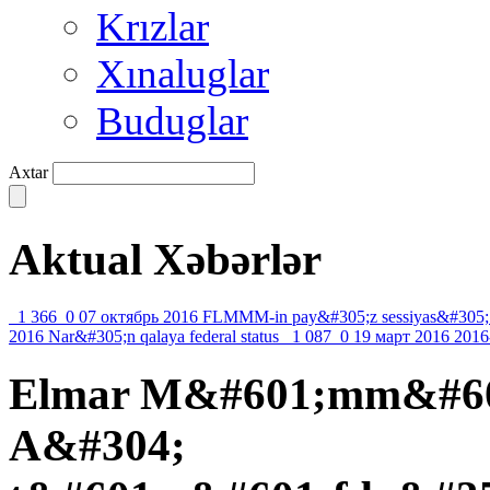
Krızlar
Xınaluglar
Buduglar
Axtar
Aktual Xəbərlər
1 366
0
07 октябрь 2016
FLMMM-in pay&#305;z sessiyas&#305;
2016
Nar&#305;n qalaya federal status
1 087
0
19 март 2016
2016
Elmar M&#601;mm&#601
A&#304;