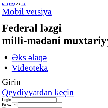
Rus
Eng
Az
Lz
Mobil versiya
Federal lәzgi
milli-mәdәni muxtariy
Əks əlaqə
Videoteka
Girin
Qeydiyyatdan keçin
Login
Password