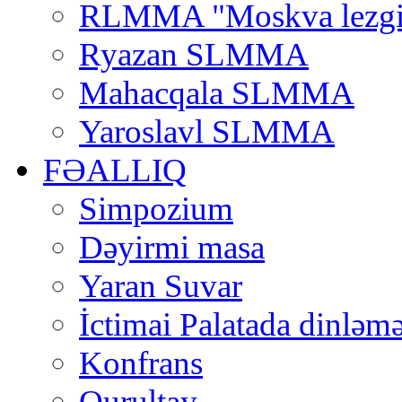
RLMMA "Moskva lezgi
Ryazan SLMMA
Mahacqala SLMMA
Yaroslavl SLMMA
FƏALLIQ
Simpozium
Dəyirmi masa
Yaran Suvar
İctimai Palatada dinləmə
Konfrans
Qurultay