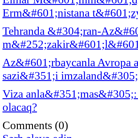
Erm&#601;nistana t&#601;z
Tehranda &#304;ran-Az&#60
m&#252;zakir&#601;l&#601;
Az&#601;rbaycanla Avropa a
sazi&#351;i imzaland&#305;
Viza anla&#351;mas&#305;
olacaq?
Comments
(0)