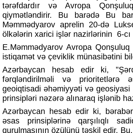
tərəfdardır və Avropa Qonşulu
qiymətləndirir. Bu barədə Bu bar
Məmmədyarov aprelin 20-də Luksem
ölkələrin xarici işlər nazirlərinin 6-c
E.Məmmədyarov Avropa Qonşuluq Siy
istiqamət və çeviklik münasibətini bil
Azərbaycan hesab edir ki, "Şərq 
fərqləndirilməli və prioritetlərə 
geoiqtisadi əhəmiyyəti və geosiyasi
prinsipləri nəzərə alınaraq işlənib ha
Azərbaycan hesab edir ki, bərabər 
əsas prinsiplərinə qarşılıqlı sadi
qurulmasının özülünü təşkil edir. Bu