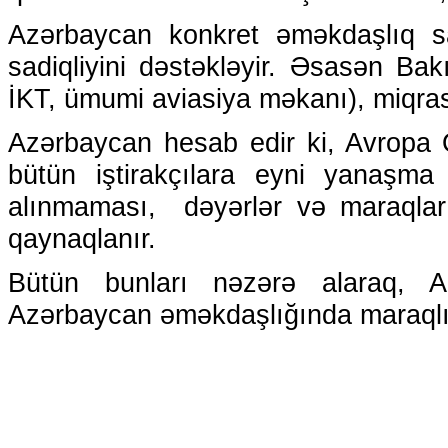
Azərbaycan konkret əməkdaşlıq sahə
sadiqliyini dəstəkləyir. Əsasən Bakı 
İKT, ümumi aviasiya məkanı), miqras
Azərbaycan hesab edir ki, Avropa Q
bütün iştirakçılara eyni yanaşma p
alınmaması, dəyərlər və maraqlar a
qaynaqlanır.
Bütün bunları nəzərə alaraq, Az
Azərbaycan əməkdaşlığında maraqlı 