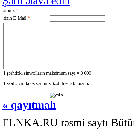
Şərh əlavə edin
adınız:
*
sizin E-Mail:
*
1 şərhdəki simvolların maksimum sayı = 3 000
1 saat ərzində öz şərhinizi təshih edə bilərsiniz
« qayıtmalı
FLNKA.RU rəsmi saytı Bütün