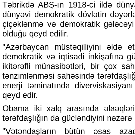
Təbrikdə ABŞ-ın 1918-ci ildə dünya
dünyəvi demokratik dövlətin dəyərl
çiçəklənmə və demokratik gələcəy
olduğu qeyd edilir.
"Azərbaycan müstəqilliyini əldə 
demokratik və iqtisadi inkişafına g
ikitərəfli münasibətləri, bir çox
tənzimlənməsi sahəsində tərəfdaşlığı
enerji təminatında diverviskasiyan
qeyd edir.
Obama iki xalq arasında əlaəqlər
tərəfdaşlığın da gücləndiyini nəzərə ç
"Vətəndaşların bütün əsas azad