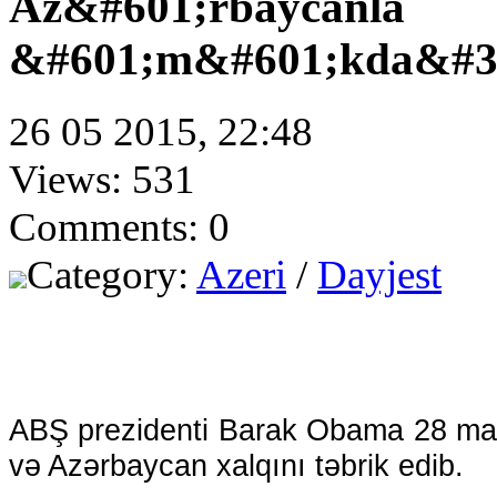
Az&#601;rbaycanla
&#601;m&#601;kda&#35
26 05 2015, 22:48
Views: 531
Comments: 0
Category:
Azeri
/
Dayjest
ABŞ prezidenti Barak Obama 28 may 
və Azərbaycan xalqını təbrik edib.