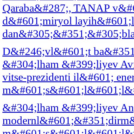
Qaraba&#287;, TANAP v&#60
d&#601;miryol layih&#601;
dan&#305;&#351;&#305;bla
D&#246;vl&#601;t ba&#35
&#304;lham &#399;liyev A
vitse-prezidenti il&#601; ener
m&#601;s&#601;l&#601;l&#
&#304;lham &#399;liyev An
modernl&#601;&#351;dirm
m&#601;s&#601;l&#601;l&#