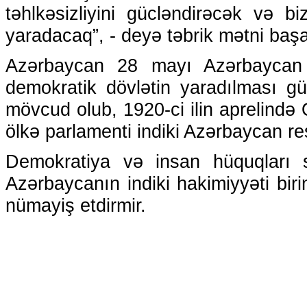
təhlkəsizliyini gücləndirəcək və b
yaradacaq”, - deyə təbrik mətni başa
Azərbaycan 28 mayı Azərbaycan 
demokratik dövlətin yaradılması gü
mövcud olub, 1920-ci ilin aprelində Q
ölkə parlamenti indiki Azərbaycan re
Demokratiya və insan hüquqları s
Azərbaycanın indiki hakimiyyəti bir
nümayiş etdirmir.