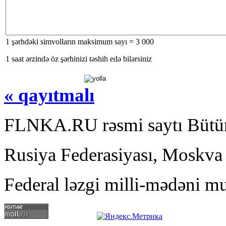
1 şərhdəki simvolların maksimum sayı = 3 000
1 saat ərzində öz şərhinizi təshih edə bilərsiniz
« qayıtmalı
FLNKA.RU rəsmi saytı Bütün
Rusiya Federasiyası, Moskva
Federal ləzgi milli-mədəni mu