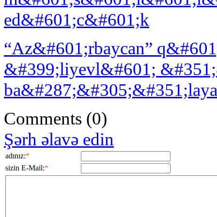
ed&#601;c&#601;k
“Az&#601;rbaycan” q&#601;
&#399;liyevl&#601; &#351;&
ba&#287;&#305;&#351;laya 
Comments
(0)
Şərh əlavə edin
adınız:
*
sizin E-Mail:
*