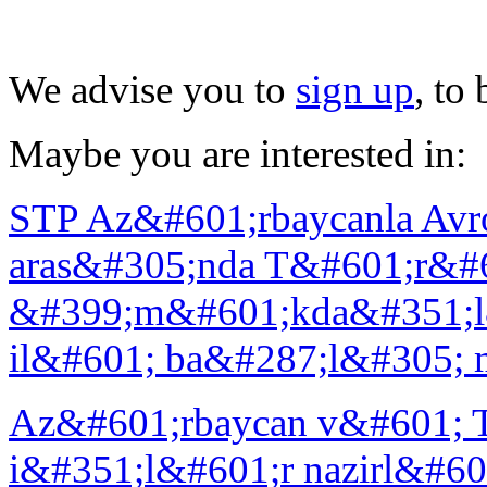
We advise you to
sign up
, to
Maybe you are interested in:
STP Az&#601;rbaycanla Avr
aras&#305;nda T&#601;r&#
&#399;m&#601;kda&#351;l&#
il&#601; ba&#287;l&#305; 
Az&#601;rbaycan v&#601; T
i&#351;l&#601;r nazirl&#6