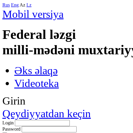
Rus
Eng
Az
Lz
Mobil versiya
Federal lәzgi
milli-mәdәni muxtariy
Əks əlaqə
Videoteka
Girin
Qeydiyyatdan keçin
Login
Password