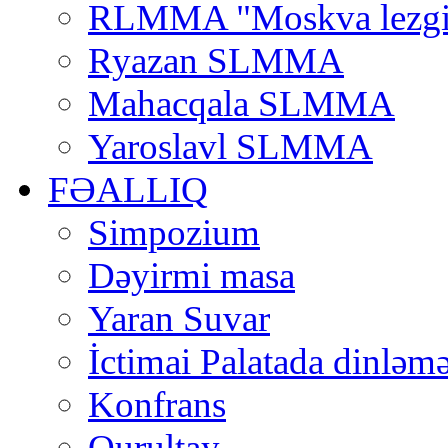
RLMMA "Moskva lezgi
Ryazan SLMMA
Mahacqala SLMMA
Yaroslavl SLMMA
FƏALLIQ
Simpozium
Dəyirmi masa
Yaran Suvar
İctimai Palatada dinləmə
Konfrans
Qurultay