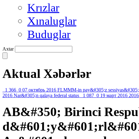
Krızlar
Xınaluglar
Buduglar
Axtar
Aktual Xəbərlər
1 366
0
07 октябрь 2016
FLMMM-in pay&#305;z sessiyas&#305;
2016
Nar&#305;n qalaya federal status
1 087
0
19 март 2016
2016
AB&#350; Birinci Respu
d&#601;y&#601;rl&#601