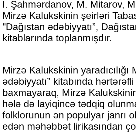
İ. Şahmərdanov, M. Mitarov, M
Mirzə Kalukskinin şeirləri Tab
"Dağıstan ədəbiyyatı”, Dağısta
kitablarında toplanmışdır.
Mirzə Kalukskinin yaradıcılığı 
ədəbiyyatı” kitabında hərtərəfl
baxmayaraq, Mirzə Kalukskinin y
hələ də layiqincə tədqiq olunm
folklorunun ən populyar janrı o
edən məhəbbət lirikasından çox