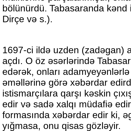
bölünürdü. Tabasaranda kənd ic
Dirçe və s.).
1697-ci ildə uzden (zadəgan) 
açdı. O öz əsərlərində Tabasar
edərək, onları adamyeyənlərlə
əməllərinə görə xəbərdar edirdi
istismarçılara qarşı kəskin çıx
edir və sadə xalqı müdafiə edird
formasında xəbərdar edir ki, ə
yığmasa, onu qisas gözləyir.