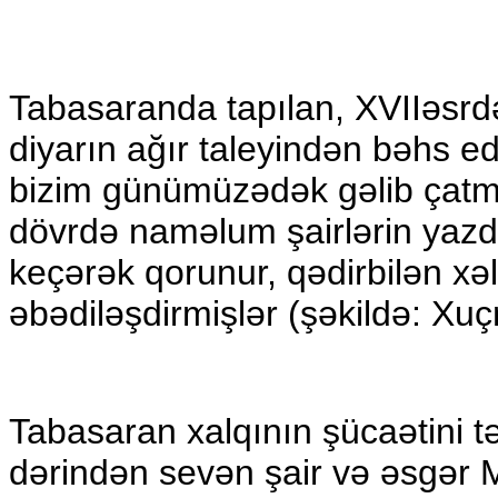
Tabasaranda tapılan, X
VII
əsrd
diyarın ağır taleyindən bəhs edi
bizim günümüzədək gəlib çatmı
dövrdə naməlum şairlərin yazdı
keçərək qorunur, qədirbilən xələ
əbədiləşdirmişlər (şəkildə: Xuç
Tabasaran xalqının şücaətini t
dərindən sevən şair və əsgər 