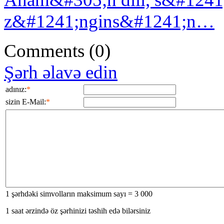
z&#1241;ngins&#1241;n…
Comments
(0)
Şərh əlavə edin
adınız:
*
sizin E-Mail:
*
1 şərhdəki simvolların maksimum sayı = 3 000
1 saat ərzində öz şərhinizi təshih edə bilərsiniz