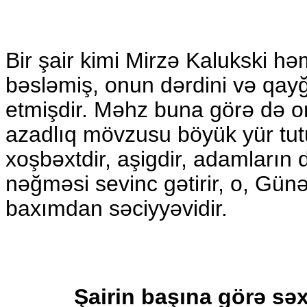
Bir şair kimi Mirzə Kalukski 
bəsləmiş, onun dərdini və qayğıl
etmişdir. Məhz buna görə də o
azadlıq mövzusu böyük yür tutur
xoşbəxtdir, aşigdir, adamların 
nəğməsi sevinc gətirir, o, Gü
baxımdan səciyyəvidir.
Şairin başına görə sə