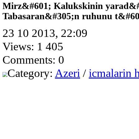
Mirz&#601; Kalukskinin yarad&
Tabasaran&#305;n ruhunu t&#60
23 10 2013, 22:09
Views: 1 405
Comments: 0
Category:
Azeri
/
icmalarin 