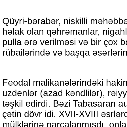
Qüyri-bərabər, niskilli məhəb
həlak olan qəhrəmanlar, nigahla
pulla ərə verilməsi və bir çox
rübailərində və başqa əsərləri
Feodal malikanələrindəki hakim 
uzdenlər (azad kəndlilər), rəiyy
təşkil edirdi. Bəzi Tabasaran au
çətin dövr idi. XVII-XVIII əsrl
mülklərinə parçalanmışdı, onla