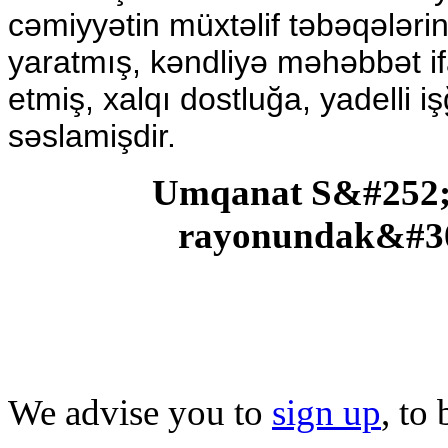
cəmiyyətin müxtəlif təbəqələri
yaratmış, kəndliyə məhəbbət if
etmiş, xalqı dostluğa, yadelli 
səslamişdir.
Umqanat S&#252;
rayonundak&#3
We advise you to
sign up
, to