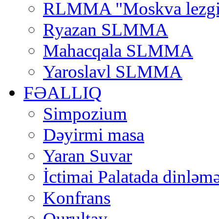
RLMMA "Moskva lezgi
Ryazan SLMMA
Mahacqala SLMMA
Yaroslavl SLMMA
FƏALLIQ
Simpozium
Dəyirmi masa
Yaran Suvar
İctimai Palatada dinləmə
Konfrans
Qurultay