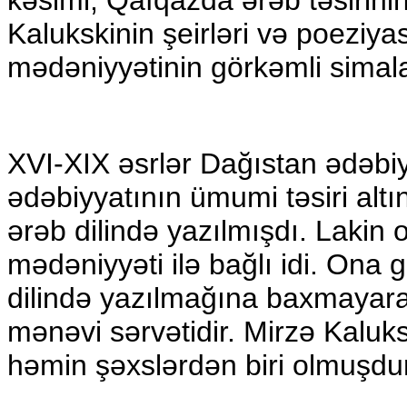
Kalukskinin şeirləri və poeziya
mədəniyyətinin görkəmli simalar
XVI-XIX əsrlər Dağıstan ədəbiy
ədəbiyyatının ümumi təsiri altı
ərəb dilində yazılmışdı. Lakin 
mədəniyyəti ilə bağlı idi. Ona
dilində yazılmağına baxmayara
mənəvi sərvətidir. Mirzə Kaluk
həmin şəxslərdən biri olmuşdur