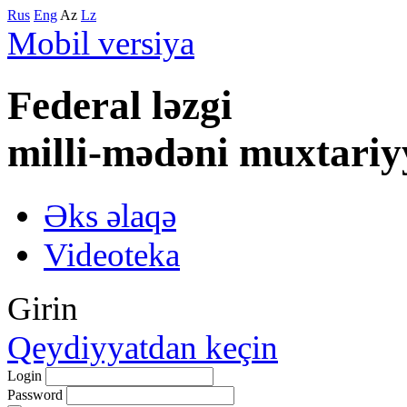
Rus
Eng
Az
Lz
Mobil versiya
Federal lәzgi
milli-mәdәni muxtariy
Əks əlaqə
Videoteka
Girin
Qeydiyyatdan keçin
Login
Password