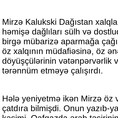
Mirzə Kalukski Dağıstan xalqlar
həmişə dağlıları sülh və dostlu
birgə mübarizə aparmağa çağır
öz xalqının müdafiəsinə, öz ə
döyüşçülərinin vətənpərvərlik v
tərənnüm etməyə çalışırdı.
Hələ yeniyetmə ikən Mirzə öz və
çatdıra bilmişdi. Onun yazıb-ya
kəsimi, Qafqazda ərəb təsirinin 