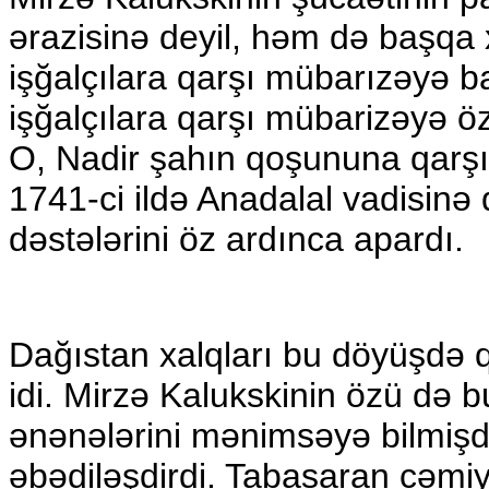
ərazisinə deyil, həm də başqa
işğalçılara qarşı mübarızəyə ba
işğalçılara qarşı mübarizəyə öz
O, Nadir şahın qoşununa qarşı
1741-ci ildə Anadalal vadisinə
dəstələrini öz ardınca apardı.
Dağıstan xalqları bu döyüşdə qa
idi. Mirzə Kalukskinin özü də b
ənənələrini mənimsəyə bilmişdi
əbədiləşdirdi. Tabasaran cəmiy