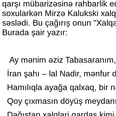
qarşı mübarizəsinə rahbarlik e
soxularkən Mirzə Kalukski xal
səslədi. Bu çağırış onun "Xalqa
Burada şair yazır:
Ay mənim əziz Tabasaranım
İran şahı – lal Nadir, mənfur
Hamılıqla ayağa qalxaq, bir 
Qoy çıxmasın döyüş meydan
Dağıstan xalqlari qardaş kimi 