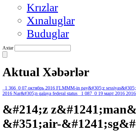
Krızlar
Xınaluglar
Buduglar
Axtar
Aktual Xəbərlər
1 366
0
07 октябрь 2016
FLMMM-in pay&#305;z sessiyas&#305;
2016
Nar&#305;n qalaya federal status
1 087
0
19 март 2016
2016
&#214;z z&#1241;man&#
&#351;air-&#1241;sg&#