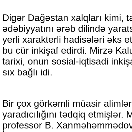
Digər Dağəstan xalqları kimi, 
ədəbiyyatını ərəb dilində yarats
yerli xarakterli hadisələri əks e
bu cür inkişaf edirdi. Mirzə Ka
tarixi, onun sosial-iqtisadi inkiş
sıx bağlı idi.
Bir çox görkəmli müasir alimlər 
yaradıcılığını tədqiq etmişlər.
professor B. Xanməhəmmədov yı