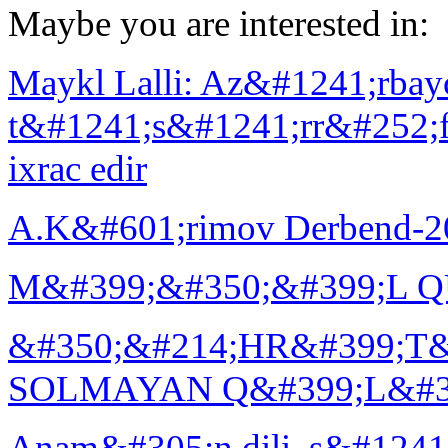
Maybe you are interested in:
Maykl Lalli: Az&#1241;rba
t&#1241;s&#1241;rr&#252;
ixrac edir
A.K&#601;rimov Derbend-2
M&#399;&#350;&#399;L 
&#350;&#214;HR&#399;T&
SOLMAYAN Q&#399;L&#3
Аnаm&#305;n dili, s&#1241