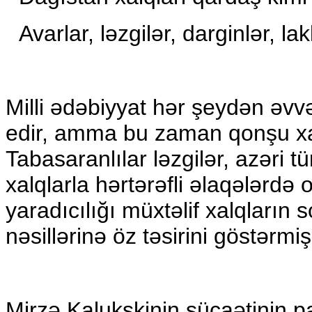
Avarlar, ləzgilər, darginlər, l
Milli ədəbiyyat hər şeydən əvvə
edir, amma bu zaman qonşu xalq
Tabasaranlılar ləzgilər, azəri t
xalqlarla hərtərəfli əlaqələrdə
yaradıcılığı müxtəlif xalqların 
nəsillərinə öz təsirini göstərmiş
Mirzə Kalukskinin şücaətinin 