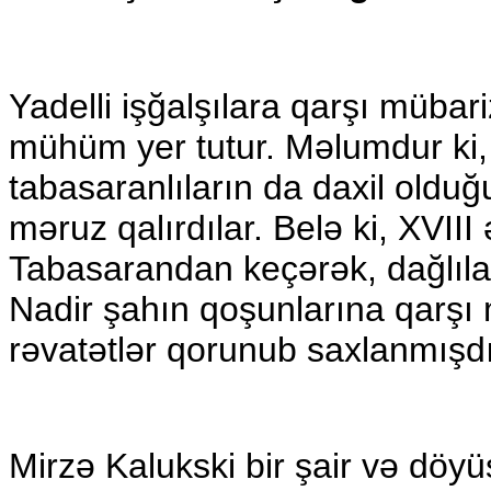
Yadelli işğalşılara qarşı mübar
mühüm yer tutur. Məlumdur ki, 
tabasaranlıların da daxil olduğ
məruz qalırdılar. Belə ki, XVIII 
Tabasarandan keçərək, dağlılara
Nadir şahın qoşunlarına qarşı m
rəvatətlər qorunub saxlanmışdı
Mirzə Kalukski bir şair və döyü