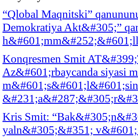
“Qlobal Maqnitski” qanunun
Demokratiya Akt&#305;” qan
h&#601;mm&#252;&#601;lli
Konqresmen Smit AT&#399
Az&#601;rbaycanda siyasi 
m&#601;s&#601;l&#601;sin
&#231;a&#287;&#305;r&#3
Kris Smit: “Bak&#305;n&#30
yaln&#305;&#351; v&#601;