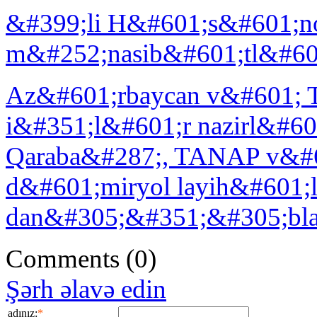
&#399;li H&#601;s&#601;n
m&#252;nasib&#601;tl&#601
Az&#601;rbaycan v&#601; T
i&#351;l&#601;r nazirl&#6
Qaraba&#287;, TANAP v&#60
d&#601;miryol layih&#601;
dan&#305;&#351;&#305;bla
Comments
(0)
Şərh əlavə edin
adınız:
*