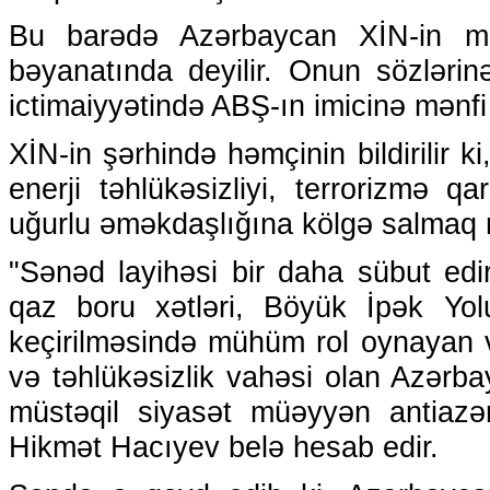
Bu barədə Azərbaycan XİN-in mə
bəyanatında deyilir. Onun sözlərin
ictimaiyyətində ABŞ-ın imicinə mənfi 
XİN-in şərhində həmçinin bildirilir 
enerji təhlükəsizliyi, terrorizmə q
uğurlu əməkdaşlığına kölgə salmaq ni
"Sənəd layihəsi bir daha sübut edi
qaz boru xətləri, Böyük İpək Yolu
keçirilməsində mühüm rol oynayan v
və təhlükəsizlik vahəsi olan Azərb
müstəqil siyasət müəyyən antiazərb
Hikmət Hacıyev belə hesab edir.