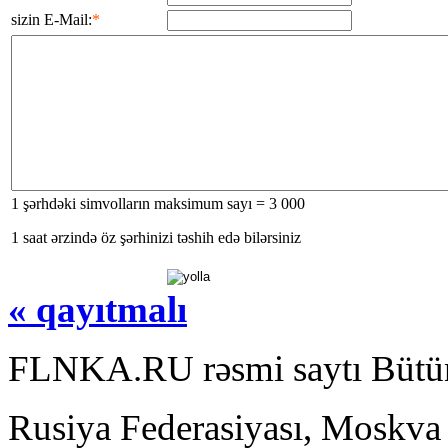
sizin E-Mail:
*
1 şərhdəki simvolların maksimum sayı = 3 000
1 saat ərzində öz şərhinizi təshih edə bilərsiniz
« qayıtmalı
FLNKA.RU rəsmi saytı Bütün
Rusiya Federasiyası, Moskva