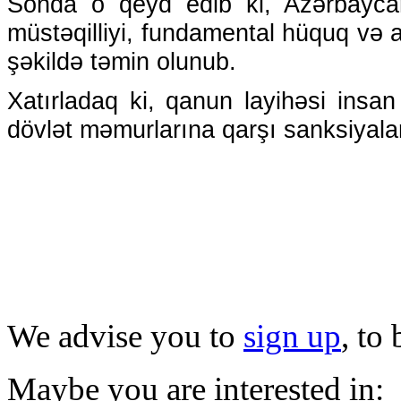
Sonda o qeyd edib ki, Azərbaycan
müstəqilliyi, fundamental hüquq və 
şəkildə təmin olunub.
Xatırladaq ki, qanun layihəsi insa
dövlət məmurlarına qarşı sanksiyalar
We advise you to
sign up
, to
Maybe you are interested in: