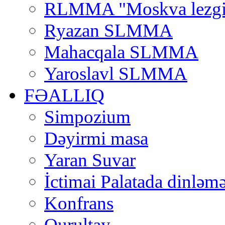
RLMMA "Moskva lezgi
Ryazan SLMMA
Mahacqala SLMMA
Yaroslavl SLMMA
FƏALLIQ
Simpozium
Dəyirmi masa
Yaran Suvar
İctimai Palatada dinləmə
Konfrans
Qurultay