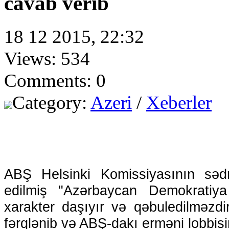
cavab verib
18 12 2015, 22:32
Views: 534
Comments: 0
Category:
Azeri
/
Xeberler
ABŞ Helsinki Komissiyasının səd
edilmiş "Azərbaycan Demokratiya
xarakter daşıyır və qəbuledilməzdi
fərqlənib və ABŞ-dakı erməni lobbisin