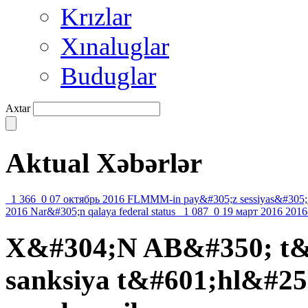
Krızlar
Xınaluglar
Buduglar
Axtar
Aktual Xəbərlər
1 366
0
07 октябрь 2016
FLMMM-in pay&#305;z sessiyas&#305;
2016
Nar&#305;n qalaya federal status
1 087
0
19 март 2016
2016
X&#304;N AB&#350; t&
sanksiya t&#601;hl&#25