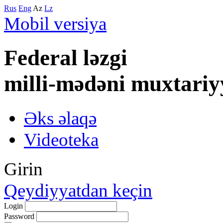
Rus
Eng
Az
Lz
Mobil versiya
Federal lәzgi
milli-mәdәni muxtariy
Əks əlaqə
Videoteka
Girin
Qeydiyyatdan keçin
Login
Password