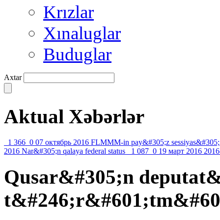
Krızlar
Xınaluglar
Buduglar
Axtar
Aktual Xəbərlər
1 366
0
07 октябрь 2016
FLMMM-in pay&#305;z sessiyas&#305;
2016
Nar&#305;n qalaya federal status
1 087
0
19 март 2016
2016
Qusar&#305;n deputat&
t&#246;r&#601;tm&#601