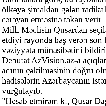
ölkəyə şimaldan gələn radika
cərəyan etməsinə təkan verir.
Milli Məclisin Qusardan seçi
etdiyi rayonda baş verən son 
vəziyyətə münasibətini bildiri
Deputat AzVision.az-a açıqla
adının çəkilməsinin doğru olm
hadisələrin Azərbaycanın istən
vurğulayıb.
"Hesab etmirəm ki, Qusar Da