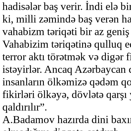
hadisələr baş verir. İndi elə b
ki, milli zəmində baş verən 
vahabizm təriqəti bir az geni
Vahabizim təriqətinə qulluq 
terror aktı törətmək və digər 
istəyirlər. Ancaq Azərbaycan 
insanların ölkəmizə qədəm q
fikirləri ölkəyə, dövlətə qarş
qaldırılır”.
A.Badamov hazırda dini baxı