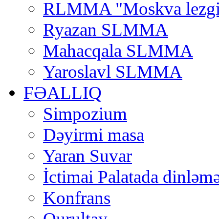
RLMMA "Moskva lezgi
Ryazan SLMMA
Mahacqala SLMMA
Yaroslavl SLMMA
FƏALLIQ
Simpozium
Dəyirmi masa
Yaran Suvar
İctimai Palatada dinləmə
Konfrans
Qurultay