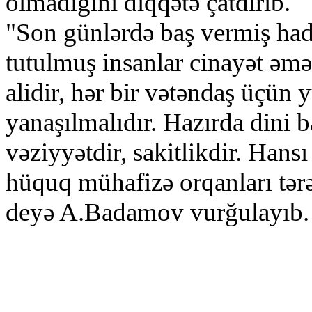
olmadığını diqqətə çatdırıb.
"Son günlərdə baş vermiş ha
tutulmuş insanlar cinayət əmə
alidir, hər bir vətəndaş üçün
yanaşılmalıdır. Hazırda dini
vəziyyətdir, sakitlikdir. Hansı 
hüquq mühafizə orqanları tərə
deyə A.Badamov vurğulayıb.