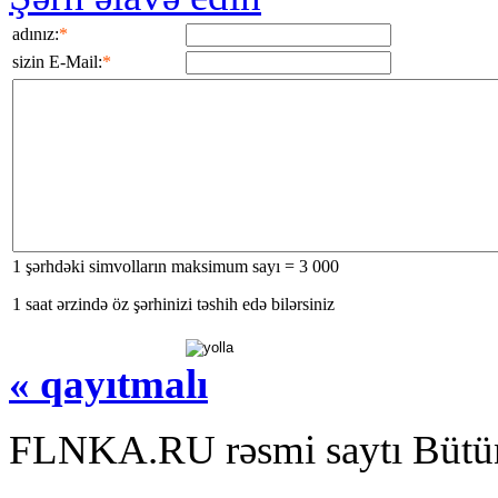
adınız:
*
sizin E-Mail:
*
1 şərhdəki simvolların maksimum sayı = 3 000
1 saat ərzində öz şərhinizi təshih edə bilərsiniz
« qayıtmalı
FLNKA.RU rəsmi saytı Bütün