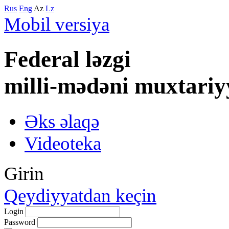
Rus
Eng
Az
Lz
Mobil versiya
Federal lәzgi
milli-mәdәni muxtariy
Əks əlaqə
Videoteka
Girin
Qeydiyyatdan keçin
Login
Password