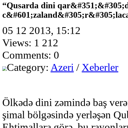
“Qusarda dini qar&#351;&#305;d
c&#601;zaland&#305;r&#305;lac
05 12 2013, 15:12
Views: 1 212
Comments: 0
Category:
Azeri
/
Xeberler
Ölkədə dini zəmində baş verən
şimal bölgəsində yerləşən Qub
Ehtimallara görə, bu rayonlar