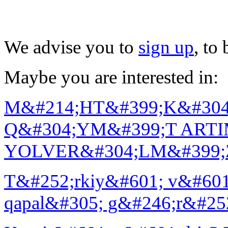
We advise you to
sign up
, to
Maybe you are interested in:
M&#214;HT&#399;K&#304
Q&#304;YM&#399;T ARTI
YOLVER&#304;LM&#399;
T&#252;rkiy&#601; v&#601; 
qapal&#305; g&#246;r&#25