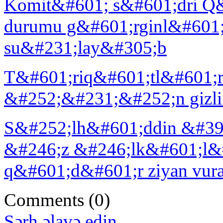
Komit&#601; s&#601;dri Q&
durumu g&#601;rginl&#601
su&#231;lay&#305;b
T&#601;riq&#601;tl&#601;r
&#252;&#231;&#252;n gizli
S&#252;lh&#601;ddin &#39
&#246;z &#246;lk&#601;l&
q&#601;d&#601;r ziyan vura
Comments
(0)
Şərh əlavə edin