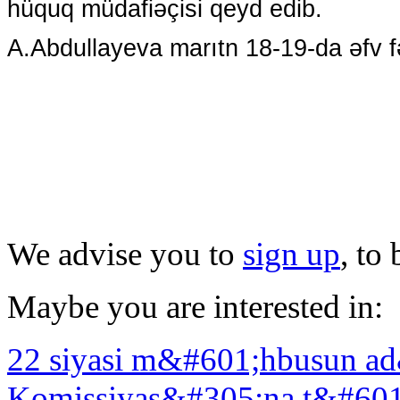
hüquq müdafiəçisi qeyd edib.
A.Abdullayeva marıtn 18-19-da əfv fə
We advise you to
sign up
, to
Maybe you are interested in:
22 siyasi m&#601;hbusun a
Komissiyas&#305;na t&#601;