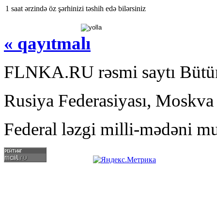
1 saat ərzində öz şərhinizi təshih edə bilərsiniz
« qayıtmalı
FLNKA.RU rəsmi saytı Bütün
Rusiya Federasiyası, Moskva
Federal ləzgi milli-mədəni mu