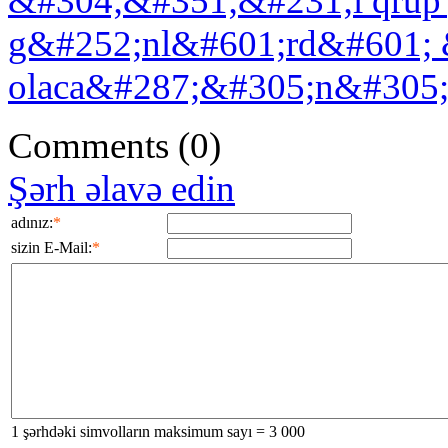
&#304;&#351;&#231;i qrup
g&#252;nl&#601;rd&#601; 
olaca&#287;&#305;n&#305; e
Comments
(0)
Şərh əlavə edin
adınız:
*
sizin E-Mail:
*
1 şərhdəki simvolların maksimum sayı = 3 000