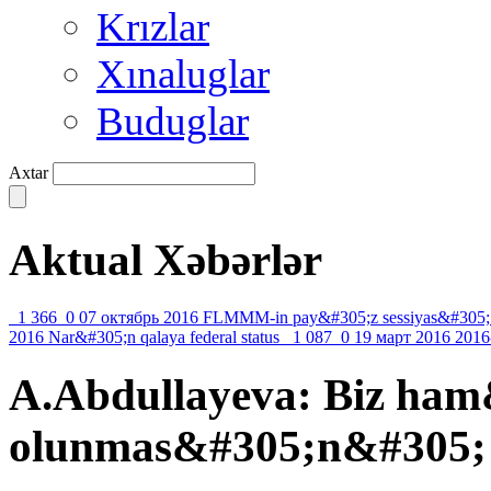
Krızlar
Xınaluglar
Buduglar
Axtar
Aktual Xəbərlər
1 366
0
07 октябрь 2016
FLMMM-in pay&#305;z sessiyas&#305;
2016
Nar&#305;n qalaya federal status
1 087
0
19 март 2016
2016
A.Abdullayeva: Biz ha
olunmas&#305;n&#305; i