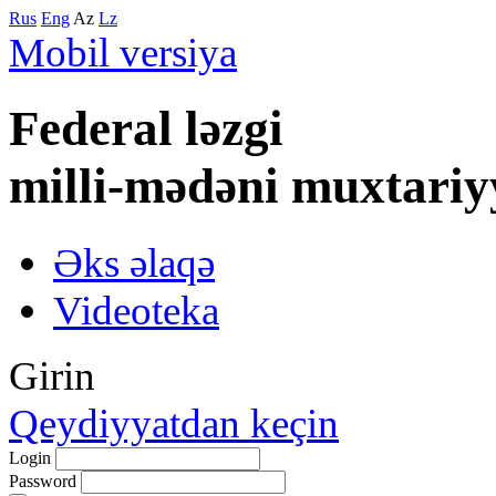
Rus
Eng
Az
Lz
Mobil versiya
Federal lәzgi
milli-mәdәni muxtariy
Əks əlaqə
Videoteka
Girin
Qeydiyyatdan keçin
Login
Password