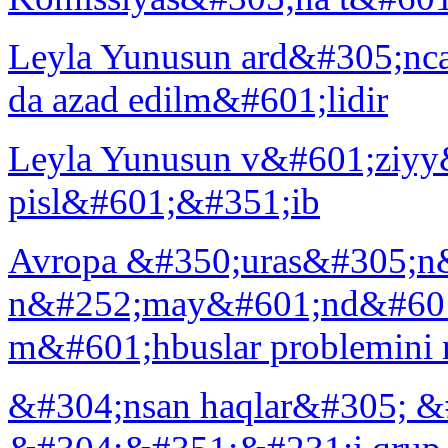
Leyla Yunusun ard&#305;nca
da azad edilm&#601;lidir
Leyla Yunusun v&#601;ziyy
pisl&#601;&#351;ib
Avropa &#350;uras&#305;n
n&#252;may&#601;nd&#601;
m&#601;hbuslar problemini
&#304;nsan haqlar&#305; &