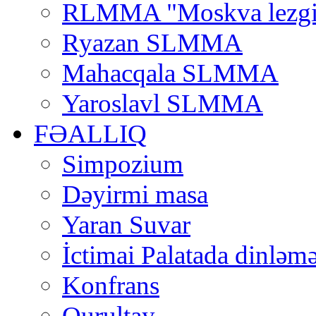
RLMMA "Moskva lezgi
Ryazan SLMMA
Mahacqala SLMMA
Yaroslavl SLMMA
FƏALLIQ
Simpozium
Dəyirmi masa
Yaran Suvar
İctimai Palatada dinləmə
Konfrans
Qurultay