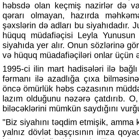
həbsdə olan keçmiş nazirlər də v
qərarı olmayan, hazırda məhkəm
şəxslərin də adları bu siyahıdadır. J
hüquq müdafiəçisi Leyla Yunusun 
siyahıda yer alır. Onun sözlərinə gö
və hüquq müadafiəçiləri onlar üçün 
1995-ci ilin mart hadisələri ilə ba
fərmanı ilə azadlığa çıxa bilməsin
öncə ömürlük həbs cəzasının müddət
lazım olduğunu nəzərə çatdırıb. O
biləcəklərini mümkün saydığını vurğ
"Biz siyahını təqdim etmişik, amma 
yalnız dövlət başçısının imza qoya