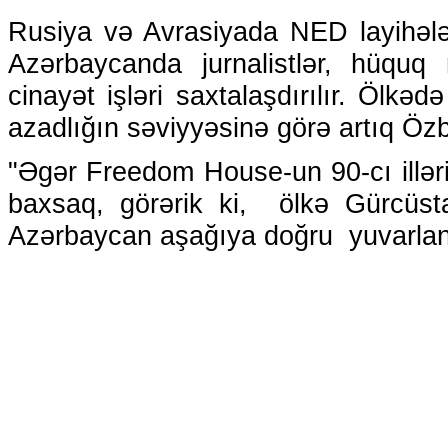
Rusiya və Avrasiyada NED layihələ
Azərbaycanda jurnalistlər, hüquq
cinayət işləri saxtalaşdırılır. Ölk
azadlığın səviyyəsinə görə artıq Öz
"Əgər Freedom House-un 90-cı illəri
baxsaq, görərik ki, ölkə Gürcüsta
Azərbaycan aşağıya doğru yuvarlanır