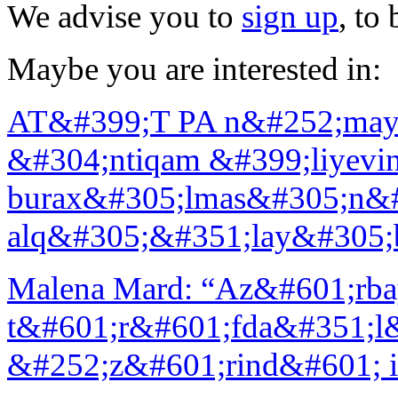
We advise you to
sign up
, to
Maybe you are interested in:
AT&#399;T PA n&#252;may
&#304;ntiqam &#399;liyevi
burax&#305;lmas&#305;n&
alq&#305;&#351;lay&#305;b
Malena Mard: “Az&#601;rbayc
t&#601;r&#601;fda&#351;l&
&#252;z&#601;rind&#601; i