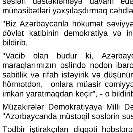
səsləri dəstəkləməyə davam ed
münasibətləri yaxşılaşdırmaq cəhdl
"Biz Azərbaycanla hökumət səviyyə
dövlət katibinin demokratiya və 
bildirib.
"Vacib olan budur ki, Azərbay
maraqlarımızın əslində nədən ibar
sabitlik və rifah istəyirik və düşü
hörmətdən, onlara müasir cəmiyyət
imkan yaratmaqdan keçir”, - o bildiri
Müzakirələr Demokratiyaya Milli Də
"Azərbaycanda müstəqil səslərin su
Tədbir iştirakçıları diqqəti həbslərə