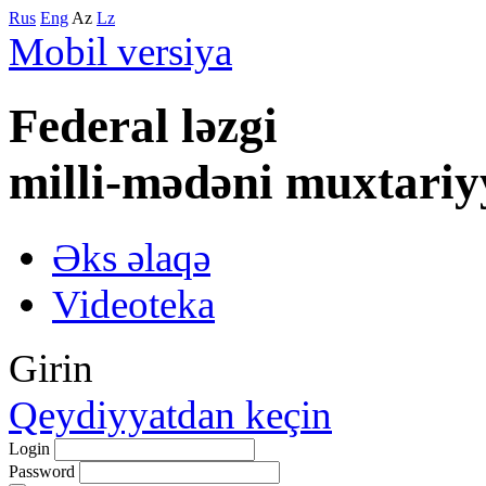
Rus
Eng
Az
Lz
Mobil versiya
Federal lәzgi
milli-mәdәni muxtariy
Əks əlaqə
Videoteka
Girin
Qeydiyyatdan keçin
Login
Password