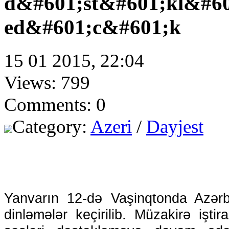
d&#601;st&#601;kl&#6
ed&#601;c&#601;k
15 01 2015, 22:04
Views: 799
Comments: 0
Category:
Azeri
/
Dayjest
Yanvarın 12-də Vaşinqtonda Azərb
dinləmələr keçirilib. Müzakirə işti