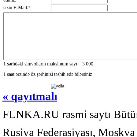
sizin E-Mail:
*
1 şərhdəki simvolların maksimum sayı = 3 000
1 saat ərzində öz şərhinizi təshih edə bilərsiniz
« qayıtmalı
FLNKA.RU rəsmi saytı Bütün
Rusiya Federasiyası, Moskva