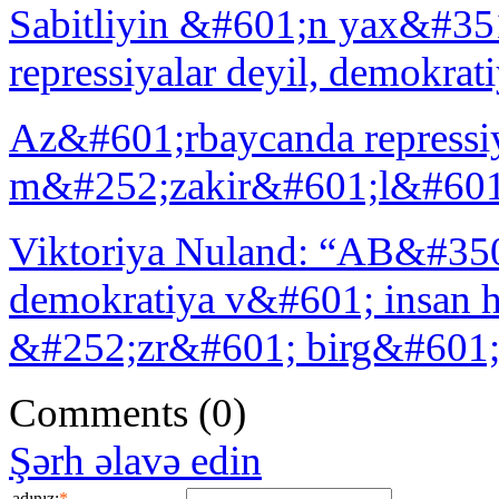
Sabitliyin &#601;n yax&#3
repressiyalar deyil, demokra
Az&#601;rbaycanda repressi
m&#252;zakir&#601;l&#601;
Viktoriya Nuland: “AB&#35
demokratiya v&#601; insan
&#252;zr&#601; birg&#601; s
Comments
(0)
Şərh əlavə edin
adınız:
*