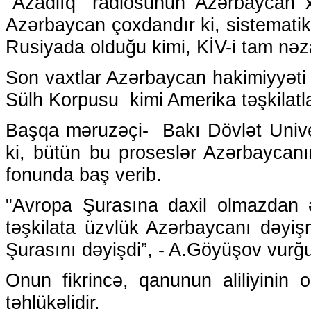
"Azadlıq” radiosunun Azərbaycan xi
Azərbaycan çoxdandır ki, sistematik
Rusiyada olduğu kimi, KİV-i tam nəza
Son vaxtlar Azərbaycan hakimiyyəti f
Sülh Korpusu kimi Amerika təşkilatl
Başqa məruzəçi- Bakı Dövlət Univer
ki, bütün bu proseslər Azərbaycanı
fonunda baş verib.
"Avropa Şurasına daxil olmazdan 
təşkilata üzvlük Azərbaycanı dəyi
Şurasını dəyişdi”, - A.Göyüşov vurğu
Onun fikrincə, qanunun aliliyinin 
təhlükəlidir.