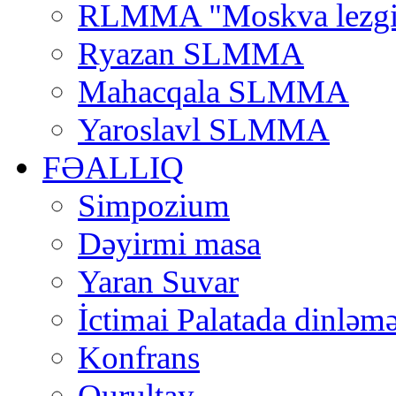
RLMMA "Moskva lezgi
Ryazan SLMMA
Mahacqala SLMMA
Yaroslavl SLMMA
FƏALLIQ
Simpozium
Dəyirmi masa
Yaran Suvar
İctimai Palatada dinləmə
Konfrans
Qurultay