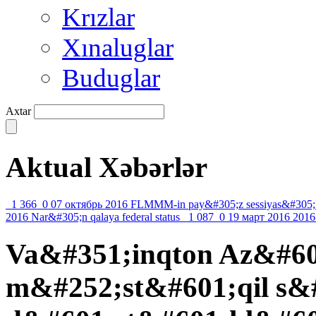
Krızlar
Xınaluglar
Buduglar
Axtar
Aktual Xəbərlər
1 366
0
07 октябрь 2016
FLMMM-in pay&#305;z sessiyas&#305;
2016
Nar&#305;n qalaya federal status
1 087
0
19 март 2016
2016
Va&#351;inqton Az&#6
m&#252;st&#601;qil s&#