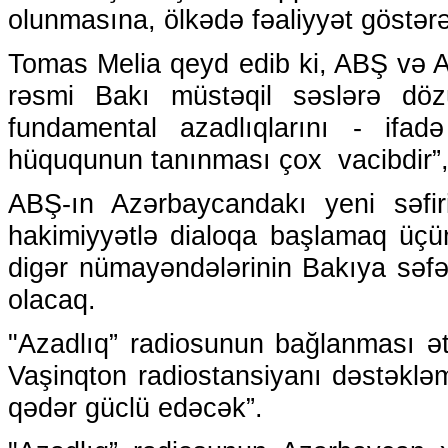
olunmasına, ölkədə fəaliyyət göstər
Tomas Melia qeyd edib ki, ABŞ və A
rəsmi Bakı müstəqil səslərə dözü
fundamental azadlıqlarını - ifa
hüququnun tanınması çox vacibdir”, 
ABŞ-ın Azərbaycandakı yeni səfi
hakimiyyətlə dialoqa başlamaq üç
digər nümayəndələrinin Bakıya sə
olacaq.
"Azadlıq” radiosunun bağlanması ət
Vaşinqton radiostansiyanı dəstək
qədər güclü edəcək”.