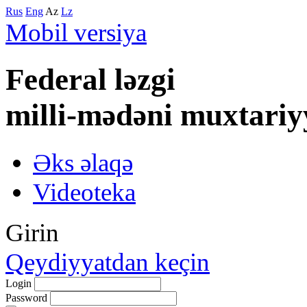
Rus
Eng
Az
Lz
Mobil versiya
Federal lәzgi
milli-mәdәni muxtariy
Əks əlaqə
Videoteka
Girin
Qeydiyyatdan keçin
Login
Password