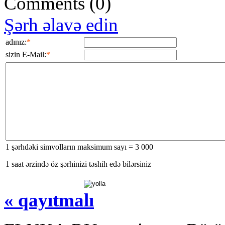
Comments
(0)
Şərh əlavə edin
adınız:
*
sizin E-Mail:
*
1 şərhdəki simvolların maksimum sayı = 3 000
1 saat ərzində öz şərhinizi təshih edə bilərsiniz
« qayıtmalı