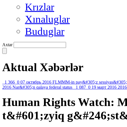
Krızlar
Xınaluglar
Buduglar
Axtar
Aktual Xəbərlər
1 366
0
07 октябрь 2016
FLMMM-in pay&#305;z sessiyas&#305;
2016
Nar&#305;n qalaya federal status
1 087
0
19 март 2016
2016
Human Rights Watch: M
t&#601;zyiq g&#246;st