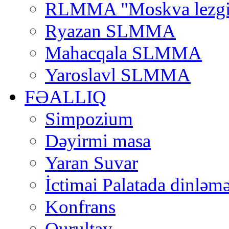
RLMMA "Moskva lezgi
Ryazan SLMMA
Mahacqala SLMMA
Yaroslavl SLMMA
FƏALLIQ
Simpozium
Dəyirmi masa
Yaran Suvar
İctimai Palatada dinləmə
Konfrans
Qurultay