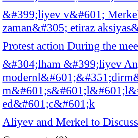
&#399;liyev v&#601; Merk
zaman&#305; etiraz aksiyas
Protest action During the me
&#304;lham &#399;liyev An
modernl&#601;&#351;dirm
m&#601;s&#601;l&#601;l&#
ed&#601;c&#601;k
Aliyev and Merkel to Discuss