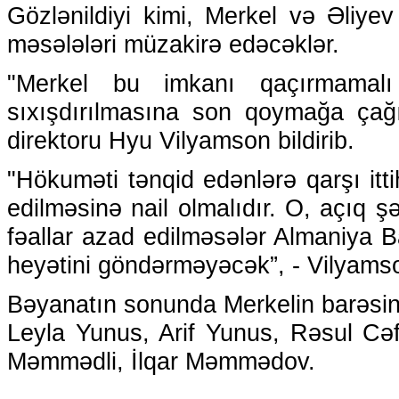
Gözlənildiyi kimi, Merkel və Əliyev
məsələləri müzakirə edəcəklər.
"Merkel bu imkanı qaçırmamalı
sıxışdırılmasına son qoymağa çağ
direktoru Hyu Vilyamson bildirib.
"Hökuməti tənqid edənlərə qarşı itti
edilməsinə nail olmalıdır. O, açıq ş
fəallar azad edilməsələr Almaniya
heyətini göndərməyəcək”, - Vilyams
Bəyanatın sonunda Merkelin barəsind
Leyla Yunus, Arif Yunus, Rəsul Cəf
Məmmədli, İlqar Məmmədov.