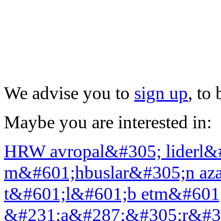
We advise you to
sign up
, to
Maybe you are interested in:
HRW avropal&#305; liderl&#
m&#601;hbuslar&#305;n az
t&#601;l&#601;b etm&#601
&#231;a&#287;&#305;r&#3