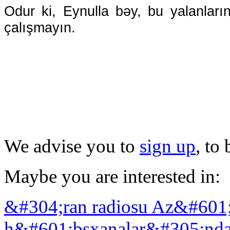
Odur ki, Eynulla bəy, bu yalanları
çalışmayın.
We advise you to
sign up
, to
Maybe you are interested in:
&#304;ran radiosu Az&#601
h&#601;bsxanalar&#305;nda