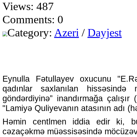
Views: 487
Comments: 0
Category:
Azeri
/
Dayjest
Eynulla Fətullayev oxucunu "E.Rə
qadınlar saxlanılan hissəsind
göndərdiyinə” inandırmağa çalışır (
"Lamiyə Quliyevanın atasının adı (hə
Həmin centlmen iddia edir ki, 
cəzaçəkmə müəssisəsində möcüzəvi