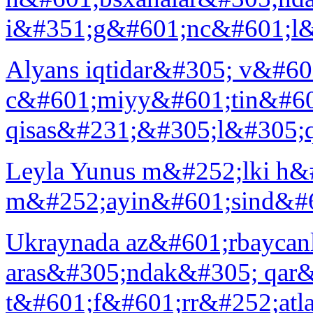
i&#351;g&#601;nc&#601;l&
Alyans iqtidar&#305; v&#6
c&#601;miyy&#601;tin&#60
qisas&#231;&#305;l&#305;qd
Leyla Yunus m&#252;lki h&#
m&#252;ayin&#601;sind&#60
Ukraynada az&#601;rbaycanl
aras&#305;ndak&#305; qar
t&#601;f&#601;rr&#252;atl