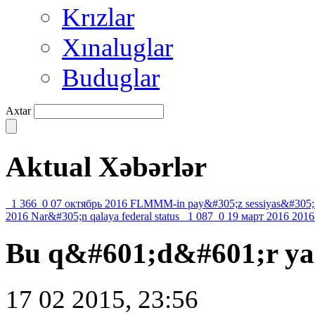
Krızlar
Xınaluglar
Buduglar
Axtar
Aktual Xəbərlər
1 366
0
07 октябрь 2016
FLMMM-in pay&#305;z sessiyas&#305;
2016
Nar&#305;n qalaya federal status
1 087
0
19 март 2016
2016
Bu q&#601;d&#601;r yal
17 02 2015, 23:56