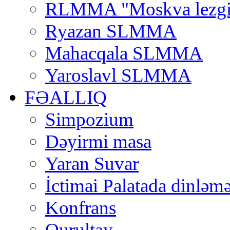
RLMMA "Moskva lezgi
Ryazan SLMMA
Mahacqala SLMMA
Yaroslavl SLMMA
FƏALLIQ
Simpozium
Dəyirmi masa
Yaran Suvar
İctimai Palatada dinləmə
Konfrans
Qurultay