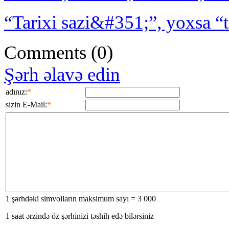
“Tarixi sazi&#351;”, yoxsa “
Comments
(0)
Şərh əlavə edin
adınız:
*
sizin E-Mail:
*
1 şərhdəki simvolların maksimum sayı = 3 000
1 saat ərzində öz şərhinizi təshih edə bilərsiniz