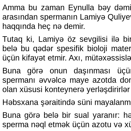
Amma bu zaman Eynulla bəy dəmir 
arasından spermanın Lamiyə Quliyev
haqqında heç nə demir.
Tutaq ki, Lamiyə öz sevgilisi ilə bi
belə bu qədər spesifik bioloji mate
üçün kifayət etmir. Axı, mütəxəssisl
Buna görə onun daşınması üçün k
spermanı əvvəlcə maye azotda dond
olan xüsusi konteynerə yerləşdirirlər
Həbsxana şəraitində süni mayalanma
Buna görə belə bir sual yaranır: h
sperma nəql etmək üçün azotu və xü