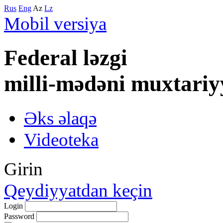
Rus
Eng
Az
Lz
Mobil versiya
Federal lәzgi
milli-mәdәni muxtariy
Əks əlaqə
Videoteka
Girin
Qeydiyyatdan keçin
Login
Password