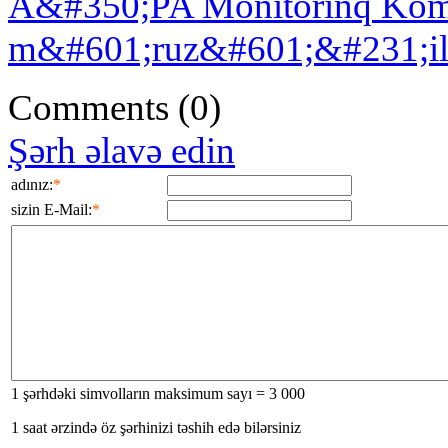
A&#350;PA Monitorinq Kom
m&#601;ruz&#601;&#231;il&
Comments
(0)
Şərh əlavə edin
adınız:
*
sizin E-Mail:
*
1 şərhdəki simvolların maksimum sayı = 3 000
1 saat ərzində öz şərhinizi təshih edə bilərsiniz