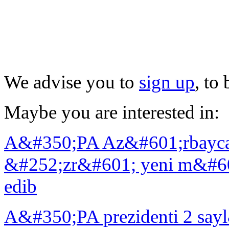
We advise you to
sign up
, to
Maybe you are interested in:
A&#350;PA Az&#601;rbayca
&#252;zr&#601; yeni m&#6
edib
A&#350;PA prezidenti 2 say