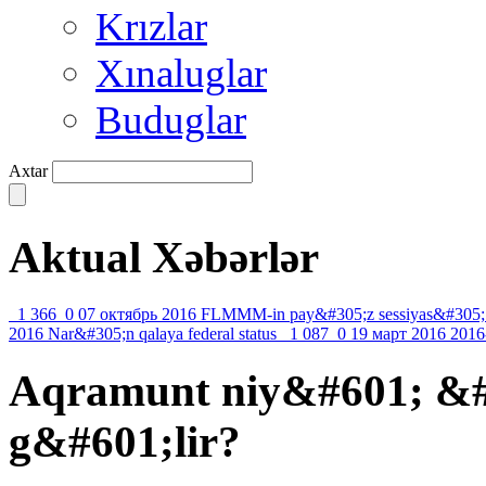
Krızlar
Xınaluglar
Buduglar
Axtar
Aktual Xəbərlər
1 366
0
07 октябрь 2016
FLMMM-in pay&#305;z sessiyas&#305;
2016
Nar&#305;n qalaya federal status
1 087
0
19 март 2016
2016
Aqramunt niy&#601; &
g&#601;lir?