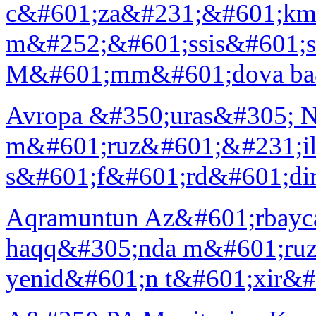
c&#601;za&#231;&#601;k
m&#252;&#601;ssis&#601;s
M&#601;mm&#601;dova ba&
Avropa &#350;uras&#305; N
m&#601;ruz&#601;&#231;il
s&#601;f&#601;rd&#601;dir
Aqramuntun Az&#601;rbayca
haqq&#305;nda m&#601;ruz
yenid&#601;n t&#601;xir&#