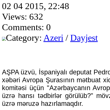
02 04 2015, 22:48
Views: 632
Comments: 0
Category:
Azeri
/
Dayjest
AŞPA üzvü, İspaniyalı deputat Pedr
xəbəri Avropa Şurasının mətbuat x
komitəsi üçün "Azərbaycanın Avropa
üzrə hansı tədbirlər görülüb?” mö
üzrə məruzə hazırlamaqdır.