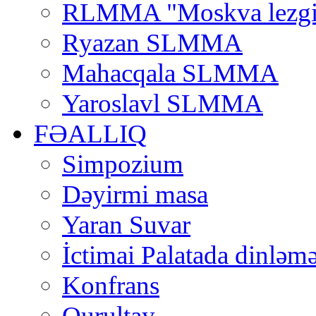
RLMMA "Moskva lezgi
Ryazan SLMMA
Mahacqala SLMMA
Yaroslavl SLMMA
FƏALLIQ
Simpozium
Dəyirmi masa
Yaran Suvar
İctimai Palatada dinləmə
Konfrans
Qurultay