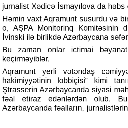
jurnalist Xədicə İsmayılova da həbs e
Həmin vaxt Aqramunt susurdu və bir
o, AŞPA Monitorinq Komitəsinin d
İvinski ilə birlikdə Azərbaycana səfər
Bu zaman onlar ictimai bəyanat
keçirməyiblər.
Aqramunt yerli vətəndaş cəmiyyə
hakimiyyətinin lobbiçisi” kimi ta
Ştrasserin Azərbaycanda siyasi məh
fəal etiraz edənlərdən olub. B
Azərbaycanda fəalların, jurnalistləri