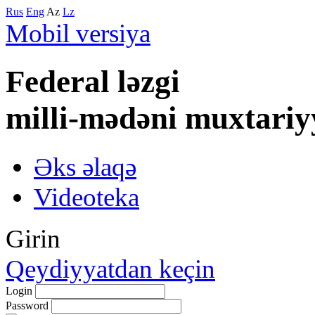
Rus
Eng
Az
Lz
Mobil versiya
Federal lәzgi
milli-mәdәni muxtariy
Əks əlaqə
Videoteka
Girin
Qeydiyyatdan keçin
Login
Password