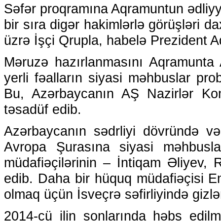
Səfər proqramına Aqramuntun ədliyyə
bir sıra digər hakimlərlə görüşləri 
üzrə İşçi Qrupla, habelə Prezident A
Məruzə hazırlanmasını Aqramunta A
yerli fəalların siyasi məhbuslar pro
Bu, Azərbaycanın AŞ Nazirlər Komi
təsadüf edib.
Azərbaycanın sədrliyi dövründə vəz
Avropa Şurasına siyasi məhbusl
müdafiəçilərinin – İntiqam Əliyev,
edib. Daha bir hüquq müdafiəçisi E
olmaq üçün İsveçrə səfirliyində giz
2014-cü ilin sonlarında həbs edilm